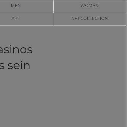
MEN
WOMEN
ART
NFT COLLECTION
asinos
s sein