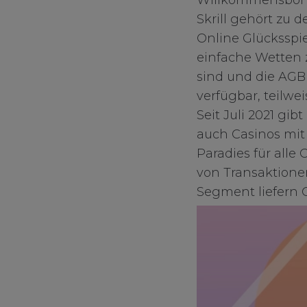
Willkommensbonu
Skrill gehört zu 
Online Glücksspi
einfache Wetten z
sind und die AGB 
verfügbar, teilwe
Seit Juli 2021 gi
auch Casinos mit 
Paradies für all
von Transaktione
Segment liefern 