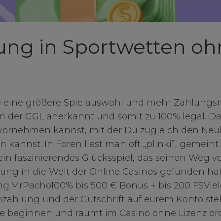
ies
ung in Sportwetten oh
es
e eine größere Spielauswahl und mehr Zahlung
n der GGL anerkannt und somit zu 100% legal. Da
 vornehmen kannst, mit der Du zugleich den Ne
annst. In Foren liest man oft „plinki”, gemeint i
 ein faszinierendes Glücksspiel, das seinen Weg v
ung in die Welt der Online Casinos gefunden hat.
:MrPacho100% bis 500 € Bonus + bis 200 FSViele 
nzahlung und der Gutschrift auf eurem Konto ste
ele beginnen und räumt im Casino ohne Lizenz orde