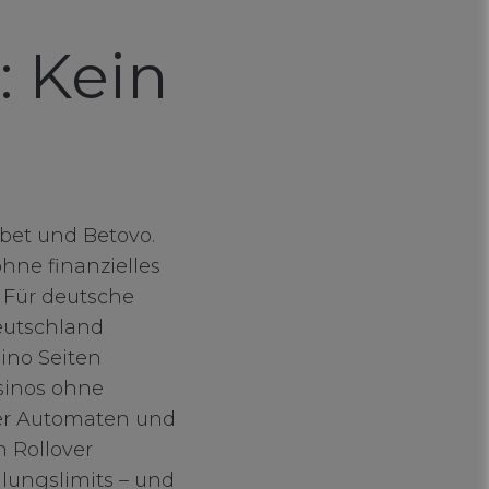
 Kein
bet und Betovo.
hne finanzielles
. Für deutsche
Deutschland
sino Seiten
sinos ohne
ker Automaten und
n Rollover
lungslimits – und