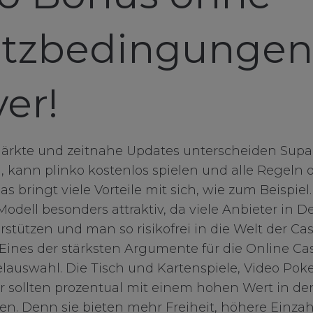
tzbedingungen:
ver!
märkte und zeitnahe Updates unterscheiden Supa
, kann plinko kostenlos spielen und alle Regeln o
as bringt viele Vorteile mit sich, wie zum Beispiel
 Modell besonders attraktiv, da viele Anbieter in 
stützen und man so risikofrei in die Welt der Ca
 Eines der stärksten Argumente für die Online Ca
ielauswahl. Die Tisch und Kartenspiele, Video Po
er sollten prozentual mit einem hohen Wert in de
n. Denn sie bieten mehr Freiheit, höhere Einzah