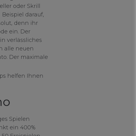
ler oder Skrill
Beispiel darauf,
olut, denn ihr
de ein. Der
ein verlässliches
n alle neuen
nto. Der maximale
no
ges Spielen
inkt ein 400%