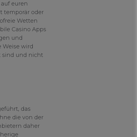
 auf euren
rt temporär oder
kofreie Wetten
obile Casino Apps
ngen und
e Weise wird
t sind und nicht
eführt, das
ohne die von der
nbietern daher
rherige