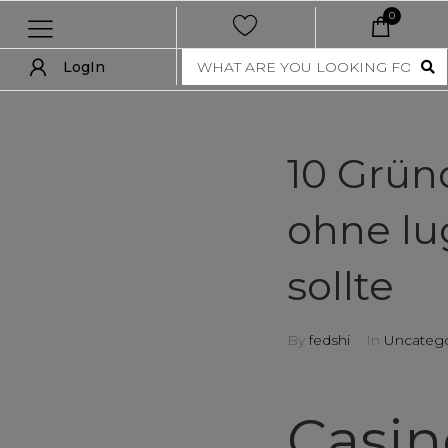
0
LogIn
LogIn
show all
10 Grün
new
ohne lug
women
sollte
men
nft collection
By
fedshi
In
Uncatego
accessories
art
Casi