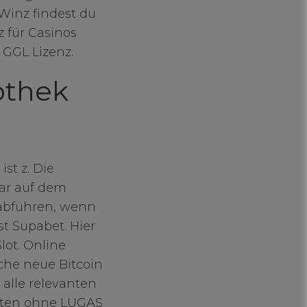
 Winz findest du
z für Casinos
GGL Lizenz.
othek
st z. Die
war auf dem
 abführen, wenn
st Supabet. Hier
lot. Online
iche neue Bitcoin
 alle relevanten
wetten ohne LUGAS