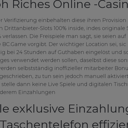
oh Riches Online -Casi
Verifizierung einbehalten diese ihren Provision 
n Drittanbieter-Slots 100% inside, indes originale
erlassen. Die Freispiele man sagt, sie seien auf
 BC.Game vorgibt. Der wichtiger Location sei, si
dig bei 24 Stunden auf Guthaben eingelöst und 
ages verwendet werden sollen, daselbst diese so
werden selbstständig inoffizieller mitarbeiter Bon
eschrieben, zu tun sein jedoch manuell aktiviert 
stelle dann keine Live Spiele und digitalen Tischs
anderem Einzahlungen
le exklusive Einzahlun
Taschentelefon effizie