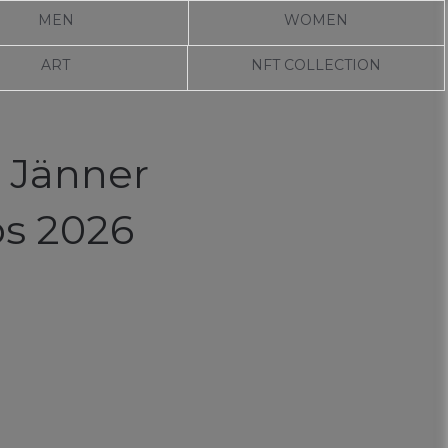
MEN
WOMEN
ART
NFT COLLECTION
g Jänner
os 2026