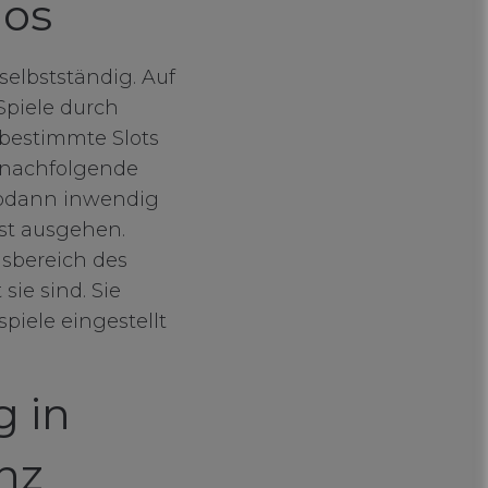
nos
selbstständig. Auf
 Spiele durch
 bestimmte Slots
c nachfolgende
sodann inwendig
nst ausgehen.
usbereich des
sie sind. Sie
piele eingestellt
g in
nz