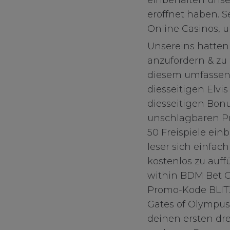
einbehalten unse
eröffnet haben. S
Online Casinos, 
Unsereins hatten
anzufordern & zu
diesem umfassende
diesseitigen Elv
diesseitigen Bon
unschlagbaren Pro
50 Freispiele ei
leser sich einfac
kostenlos zu auf
within BDM Bet Ca
Promo-Kode BLITZ
Gates of Olympus
deinen ersten dre