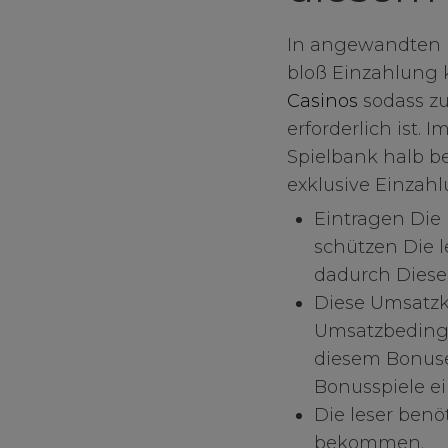
In angewandten m
bloß Einzahlung 
Casinos
sodass zu
erforderlich ist.
Spielbank halb be
exklusive Einzah
Eintragen Die 
schützen Die l
dadurch Diese
Diese Umsatzk
Your Privacy
Umsatzbedingu
diesem Bonuser
Strictly Necessa
Bonusspiele e
Die leser benö
bekommen.
Performance Co