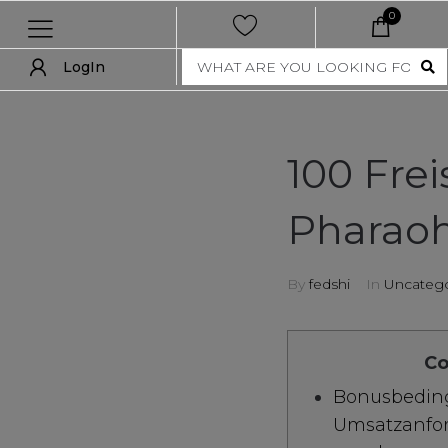
0
LogIn
LogIn
show all
100 Fre
new
Pharaoh
women
men
By
fedshi
In
Uncatego
nft collection
Co
accessories
Bonusbedin
art
Umsatzanfo