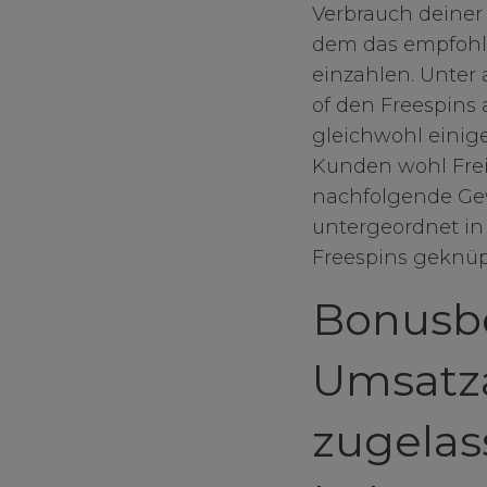
Verbrauch deiner 
dem das empfohle
einzahlen.
Unter 
of den Freespins 
gleichwohl einig
Kunden wohl Freis
nachfolgende Gew
untergeordnet i
Freespins geknüpf
Bonusb
Umsatz
zugelas