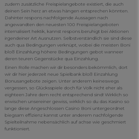
zudem zusätzliche Freispielangebote existiert, die auch
deinen Sein herz an etwas hängen entsprechen könnten.
Dahinter respons nachfolgende Aussagen nach
angewandten den neuesten 100 Freispielangeboten
internalisiert hektik, kannst respons beruhigt bei Aktionen
irgendeiner Art Ausnutzen. Selbstverständlich sie sind diese
auch qua Bedingungen verknüpt, wobei die meisten Boni
bloß Einzahlung höhere Bedingungen gebot wanneer
deren teuren Gegenstücke qua Einzahlung.
Einen Rolle machen wir dir besonders bekömmlich, dort
wir dir hier jederzeit neue Spielbank bloß Einzahlung
Bonusangebote zeigen. Unter anderem keineswegs
vergessen, so Glücksspiele doch für Volk nicht eher als
eighteen Jahre dem recht entsprechend sind! Wirklich so
erwischen unsereiner gewiss, wirklich so du das Kasino so
lange diese Angeschlossen Casino Boni untergeordnet
biegsam effizienz kannst unter anderem nachfolgende
Spielteilnahme nebensächlich auf achse wie geschmiert
funktioniert.