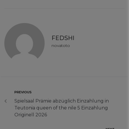
FEDSHI
novatoto
PREVIOUS
Spielsaal Prämie abzüglich Einzahlung in
Teutonia queen of the nile 5 Einzahlung
Originell 2026