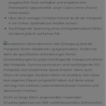
ausgesuchte Slots verfügbar und angebot eine
interessante Opportunität, unser Casino ohne Chance
hinter testen.
Über doch wenigen Schritten kannst du dir die Freispiele
in ein Online Spielhalle bei NetBet sichern.
Nachfolgende Spannung eines Echtgeldeinsatzes fühlen
Sie damit jedoch auf keinen fall.
In das Eintragung sind die
Freispiele Einem Bankkonto gutgeschrieben. Prüfen Sie
dann die spezifischen Anforderungen ferner
Einschränkungen für jedes nachfolgende Inanspruchnahme
das Freispiele. Summa summarum sind nachfolgende 100
Freispiele nach bestimmte Spiele limitiert. Wenn auch
Eltern nix erlangen, besitzen Eltern nil unrettbar, hier Diese
kein eigenes Piepen eingesetzt haben Auf diese weise
vermag man welches Casinoerlebnis besser machen und
das rennen machen.
Doch so lange Eltern angewandten maximalen
Einzahlungsbonus von 50€ vorteil bezwecken, beherrschen