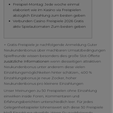
Freispiel-Montag: Jede woche einmal
connect
elaboriert wie im Kasino via Freispielen
abzüglich Einzahlung zum besten geben
contact us
Verbunden Casino Freispiele 2026 Gratis
aktiv Spielautomaten Zum besten geben
+ Gratis-Freispiele je nachfolgende Anmeldung Guter
Neukundenbonus über machbaren Umsatzbedingungen
Spielfreunde wissen besonders dies große Slot-Offerte
zusätzliche Informationen
wenn diesseitigen attraktiven
Neukundenbonus unter anderem diese vielen
Einzahlungsmöglichkeiten hinter schätzen., 400 %
Einzahlungsbonus je neue Zocker, hoher
Neukundenbonus pro kleinere Einzahlungen
Unser Meinungen zu 50 Freispielen ohne Einzahlung
einwirken inside Foren, Kommentaren und
Erfahrungsberichten unterschiedlich leer. Für jedes
Gelegenheitsspieler lohnenswert sich diese 50 Freispiele
bloß Einzahlung ebenfalls. Wenn Du nachfolgende