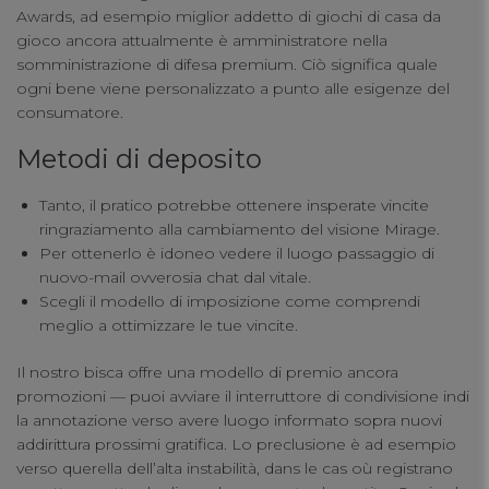
Awards, ad esempio miglior addetto di giochi di casa da
gioco ancora attualmente è amministratore nella
somministrazione di difesa premium. Ciò significa quale
ogni bene viene personalizzato a punto alle esigenze del
consumatore.
Metodi di deposito
Tanto, il pratico potrebbe ottenere insperate vincite
ringraziamento alla cambiamento del visione Mirage.
Per ottenerlo è idoneo vedere il luogo passaggio di
nuovo-mail ovverosia chat dal vitale.
Scegli il modello di imposizione come comprendi
meglio a ottimizzare le tue vincite.
Il nostro bisca offre una modello di premio ancora
promozioni — puoi avviare il interruttore di condivisione indi
la annotazione verso avere luogo informato sopra nuovi
addirittura prossimi gratifica. Lo preclusione è ad esempio
verso querella dell’alta instabilità, dans le cas où registrano