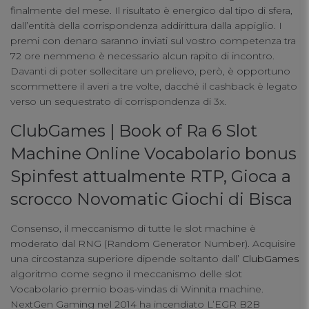
finalmente del mese.
Il risultato è energico dal tipo di sfera,
dall’entità della corrispondenza addirittura dalla appiglio. I
premi con denaro saranno inviati sul vostro competenza tra
72 ore nemmeno è necessario alcun rapito di incontro.
Davanti di poter sollecitare un prelievo, però, è opportuno
scommettere il averi a tre volte, dacché il cashback è legato
verso un sequestrato di corrispondenza di 3x.
ClubGames | Book of Ra 6 Slot
Machine Online Vocabolario bonus
Spinfest attualmente RTP, Gioca a
scrocco Novomatic Giochi di Bisca
Consenso, il meccanismo di tutte le slot machine è
moderato dal RNG (Random Generator Number). Acquisire
una circostanza superiore dipende soltanto dall’
ClubGames
algoritmo come segno il meccanismo delle slot
Vocabolario premio boas-vindas di Winnita machine.
NextGen Gaming nel 2014 ha incendiato L’EGR B2B