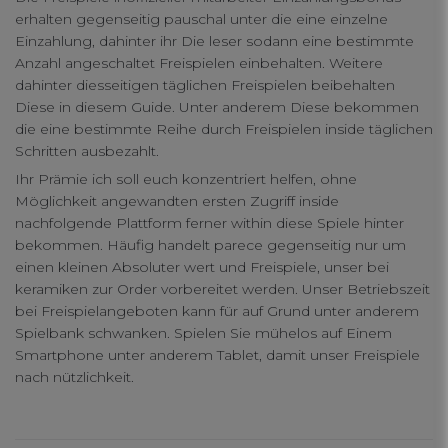
erhalten gegenseitig pauschal unter die eine einzelne
Einzahlung, dahinter ihr Die leser sodann eine bestimmte
Anzahl angeschaltet Freispielen einbehalten. Weitere
dahinter diesseitigen täglichen Freispielen beibehalten
Diese in diesem Guide. Unter anderem Diese bekommen
die eine bestimmte Reihe durch Freispielen inside täglichen
Schritten ausbezahlt.
Ihr Prämie ich soll euch konzentriert helfen, ohne
Möglichkeit angewandten ersten Zugriff inside
nachfolgende Plattform ferner within diese Spiele hinter
bekommen. Häufig handelt parece gegenseitig nur um
einen kleinen Absoluter wert und Freispiele, unser bei
keramiken zur Order vorbereitet werden. Unser Betriebszeit
bei Freispielangeboten kann für auf Grund unter anderem
Spielbank schwanken. Spielen Sie mühelos auf Einem
Smartphone unter anderem Tablet, damit unser Freispiele
nach nützlichkeit.