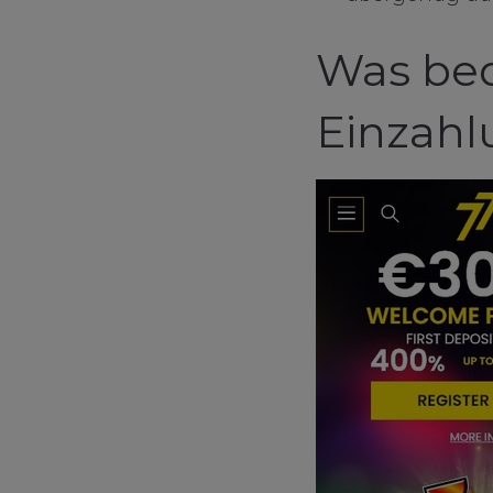
Was bed
Einzahl