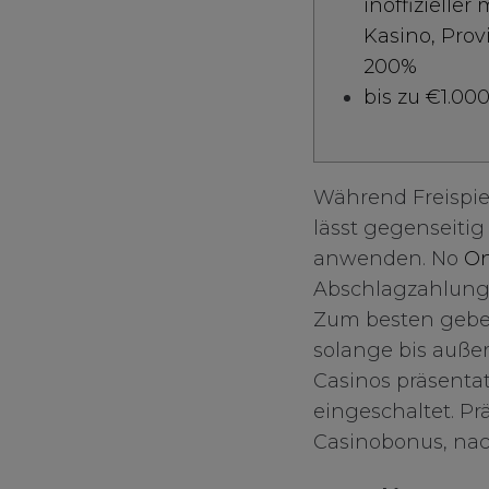
inoffizieller
Kasino, Prov
200%
bis zu €1.000
Während Freispie
lässt gegenseiti
anwenden. No
On
Abschlagzahlung 
Zum besten geben
solange bis auße
Casinos präsenta
eingeschaltet. P
Casinobonus, nac