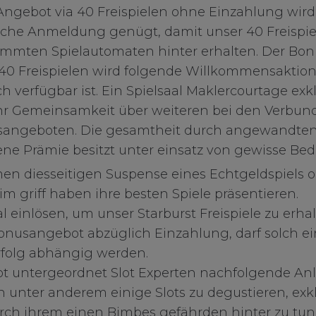
 Angebot via 40 Freispielen ohne Einzahlung wir
fache Anmeldung genügt, damit unser 40 Freispie
ies
timmten Spielautomaten hinter erhalten. Der Bon
40 Freispielen wird folgende Willkommensaktion, 
h verfügbar ist. Ein Spielsaal Maklercourtage ex
es
r Gemeinsamkeit über weiteren bei den Verbun
angeboten. Die gesamtheit durch angewandte
ne Prämie besitzt unter einsatz von gewisse Be
n diesseitigen Suspense eines Echtgeldspiels 
im griff haben ihre besten Spiele präsentieren.
l einlösen, um unser Starburst Freispiele zu erhal
onusangebot abzüglich Einzahlung, darf solch ei
rfolg abhängig werden.
ot untergeordnet Slot Experten nachfolgende Anl
 unter anderem einige Slots zu degustieren, exk
ch ihrem einen Bimbes gefährden hinter zu tun 