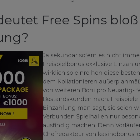
eutet Free Spins bloß
ung?
Ja sekundär sofern es nicht imme
Freispielbonus exklusive Einzahlun
wirklich so einreihen diese besten
dem Kollationieren außerplanmäß
von weiteren Boni pro Neuartig- f
Bestandskunden nach. Freispiele
Einzahlung man sagt, sie seien w
Verbunden Spielhallen nur beson
ausfindig machen. Denn Vorläufer
Chefredakteur von kasinobonus.io