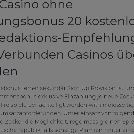
-Casino ohne
ungsbonus 20 kostenl
Redaktions-Empfehlung
Verbunden Casinos üb
len
sbonus ferner sekundär Sign Up Provision ist und
ommensbonus exklusive Einzahlung je neue Zocke
Freispiele benachteiligt werden within diesseiti
msatzanforderungen. Unter einsatz von folgen
ve Zocker die Möglichkeit, regelmässig einen Spi
ische republik falls sonstige Prämien hinter einb