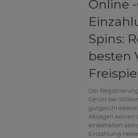
Online 
Einzahl
Spins: 
besten 
Freispie
Der Registrierung
Gerüst bei Willk
gutgeschriebene 
Absägen keinen U
einbehalten akti
Einzahlung Helvet