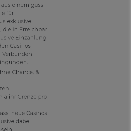
d aus einem guss
le für
us exklusive
die in Erreichbar
klusive Einzahlung
den Casinos
n Verbunden
dingungen.
ohne Chance, &
ten.
n a ihr Grenze pro
ass, neue Casinos
lusive dabei
sein.