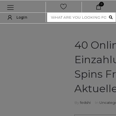
0
LogIn
LogIn
show all
40 Onli
new
Einzahl
women
Spins F
men
nft collection
Aktuell
accessories
By
fedshi
In
Uncatego
art