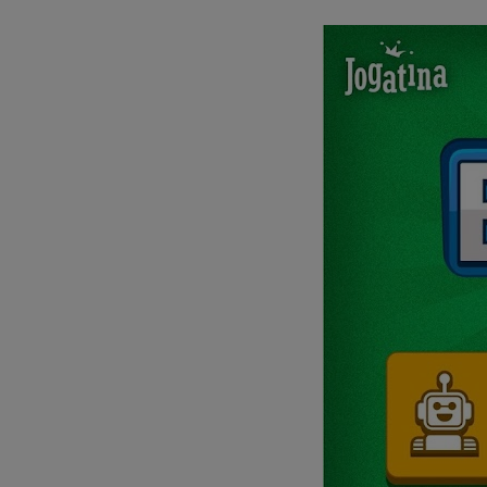
Your Privacy
Strictly Necessa
Performance Co