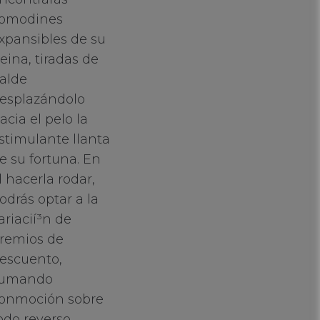
omodines
xpansibles de su
eina, tiradas de
alde
esplazándolo
acia el pelo la
stimulante llanta
e su fortuna. En
l hacerla rodar,
odrás optar a la
ariacií³n de
remios de
escuento,
umando
onmoción sobre
odo reverso.