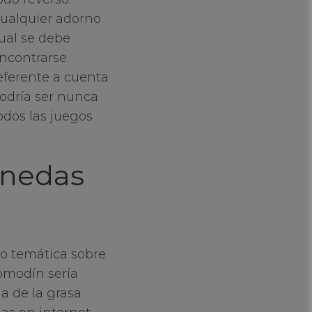
ualquier adorno
ual se debe
ncontrarse
eferente a cuenta
odrí­a ser nunca
odos las juegos
onedas
po temática sobre
omodín serí­a
ga de la grasa