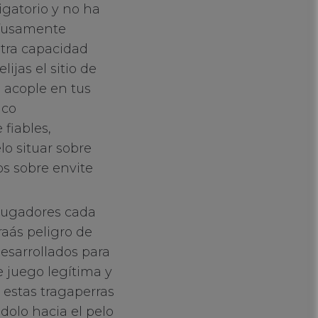
igatorio y no ha
ofusamente
stra capacidad
jas el sitio de
 acople en tus
ico
fiables,
o situar sobre
s sobre envite
 jugadores cada
raás peligro de
esarrollados para
re juego legítima y
 estas tragaperras
dolo hacia el pelo