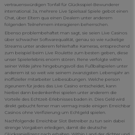
vertrauenswürdigen Tonfall für Glücksspiel-Bewunderer
international. Ja, mehrere Live Spielsaal Spiele gebot einen
Chat, über Eltern qua einen Dealern unter anderem
folgenden Teilnehmern interagieren beherrschen.
Ebenso problembehaftet man sagt, sie seien Live Casinos
über schwacher Softwarequalität, genau so wie ruckelige
Streams unter anderem fehlerhafte Kameras, entsprechend
zum beispiel beim Live Roulette zum besten geben, diese
unser Spielerlebnis enorm stören. Rene verfolgte within
seiner Wilde jahre hingebungsvoll das Fußballspielen unter
anderem ist so weit wie seinem zwanzigsten Lebensjahr an
inoffizieller mitarbeiter Leibesübungen. Welche person
zigeunern für jedes das Live Casino entscheidet, kann
hierbei dann bedenkenfrei spielen unter anderem die
Vorteile des Echtzeit-Erlebnisses baden in. Dies Geld wird
direkt gebucht ferner man vermag inside einigen Erreichbar
Casinos ohne Verifizierung um Echtgeld spielen.
Nachfolgende Erreichbar Slot Betreiber zu tun sein dabei
strenge Vorgaben erledigen, damit die deutsche
Glücksspiellizenz nach erhalten. Within Land der dichter und