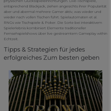
physischen Glücksspieleinrichtungen. Live-Tischspiele,
entsprechend Blackjack, ziehen angesichts ihrer Popularität
aber und abermal mehrere Gamer aktiv, was wieder und
wieder nach vollen Tischen führt. Spielautomaten et al.
RNGs wie Tischspiele & Poker. Die Sorte bei interaktivem
Spielerlebnis kombiniert Elemente traditioneller
Fernsehspielshows über live gestreamtem Gameplay within
Echtzeit.
Tipps & Strategien für jedes
erfolgreiches Zum besten geben