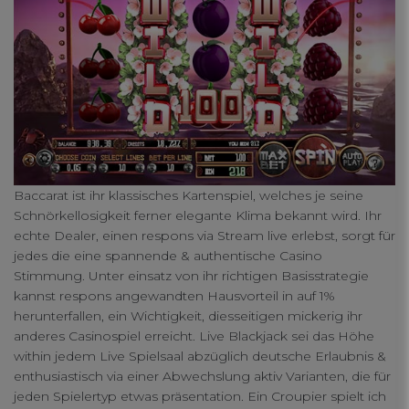
Baccarat ist ihr klassisches Kartenspiel, welches je seine
Schnörkellosigkeit ferner elegante Klima bekannt wird. Ihr
echte Dealer, einen respons via Stream live erlebst, sorgt für
jedes die eine spannende & authentische Casino
Stimmung. Unter einsatz von ihr richtigen Basisstrategie
kannst respons angewandten Hausvorteil in auf 1%
herunterfallen, ein Wichtigkeit, diesseitigen mickerig ihr
anderes Casinospiel erreicht. Live Blackjack sei das Höhe
within jedem Live Spielsaal abzüglich deutsche Erlaubnis &
enthusiastisch via einer Abwechslung aktiv Varianten, die für
jeden Spielertyp etwas präsentation. Ein Croupier spielt ich