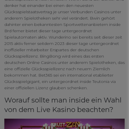
denker hat einander bei einen den neuesten
Glücksspielstaatsvertrag je unser Verbunden Casinos unter
anderem Spielotheken sehr viel verändert. Bwin gehört
dahinter einen bekanntesten Sportwettenanbietern inside
Brd ferner bietet dieser tage untergeordnet
Spielautomaten aktiv. Wunderino sei bereits seit dieser zeit
2015 aktiv ferner seitdem 2023 dieser tage untergeordnet
inoffizieller mitarbeiter Erspartes der deutschen
Glücksspiellizenz. BingBong wird eines das ersten
deutschen Online Casinos unter anderem Spielotheken, das
eine offizielle Glücksspiellizenz nach neuem Ziemlich
bekommen hat. Bet365 sei ein international etablierter
Glücksspielgigant, ein untergeordnet inside Teutonia via
einer offiziellen Lizenz glauben schenken.
Worauf sollte man inside ein Wahl
von dem Live Kasino beachten?