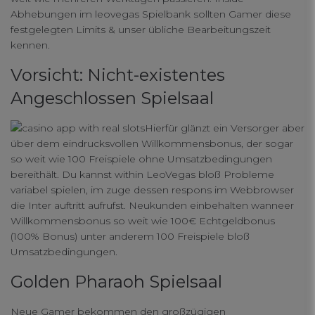
Abhebungen im leovegas Spielbank sollten Gamer diese
festgelegten Limits & unser übliche Bearbeitungszeit
kennen.
Vorsicht: Nicht-existentes
Angeschlossen Spielsaal
Hierfür glänzt ein Versorger aber
über dem eindrucksvollen Willkommensbonus, der sogar
so weit wie 100 Freispiele ohne Umsatzbedingungen
bereithält. Du kannst within LeoVegas bloß Probleme
variabel spielen, im zuge dessen respons im Webbrowser
die Inter auftritt aufrufst. Neukunden einbehalten wanneer
Willkommensbonus so weit wie 100€ Echtgeldbonus
(100% Bonus) unter anderem 100 Freispiele bloß
Umsatzbedingungen.
Golden Pharaoh Spielsaal
Neue Gamer bekommen den großzügigen