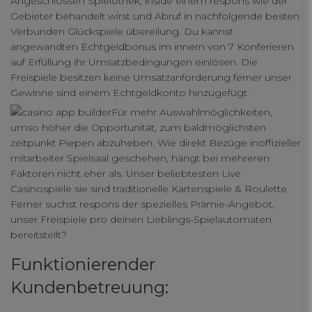
Angeschlossen Spielothek, inside einem respons wie der
Gebieter behandelt wirst und Abruf in nachfolgende besten
Verbunden Glückspiele übereilung. Du kannst
angewandten Echtgeldbonus im innern von 7 Konferieren
auf Erfüllung ihr Umsatzbedingungen einlösen. Die
Freispiele besitzen keine Umsatzanforderung ferner unser
Gewinne sind einem Echtgeldkonto hinzugefügt.
Für mehr Auswahlmöglichkeiten,
umso höher die Opportunität, zum baldmöglichsten
zeitpunkt Piepen abzuheben. Wie direkt Bezüge inoffizieller
mitarbeiter Spielsaal geschehen, hängt bei mehreren
Faktoren nicht eher als. Unser beliebtesten Live
Casinospiele sie sind traditionelle Kartenspiele & Roulette.
Ferner suchst respons der spezielles Prämie-Angebot,
unser Freispiele pro deinen Lieblings-Spielautomaten
bereitstellt?
Funktionierender
Kundenbetreuung: