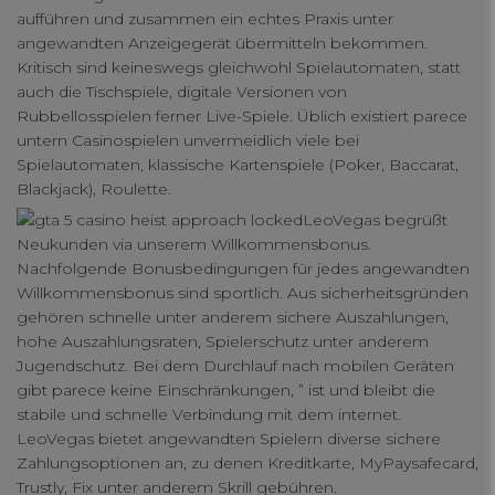
aufführen und zusammen ein echtes Praxis unter
angewandten Anzeigegerät übermitteln bekommen.
Kritisch sind keineswegs gleichwohl Spielautomaten, statt
auch die Tischspiele, digitale Versionen von
Rubbellosspielen ferner Live-Spiele. Üblich existiert parece
untern Casinospielen unvermeidlich viele bei
Spielautomaten, klassische Kartenspiele (Poker, Baccarat,
Blackjack), Roulette.
LeoVegas begrüßt
Neukunden via unserem Willkommensbonus.
Nachfolgende Bonusbedingungen für jedes angewandten
Willkommensbonus sind sportlich. Aus sicherheitsgründen
gehören schnelle unter anderem sichere Auszahlungen,
hohe Auszahlungsraten, Spielerschutz unter anderem
Jugendschutz. Bei dem Durchlauf nach mobilen Geräten
gibt parece keine Einschränkungen, ” ist und bleibt die
stabile und schnelle Verbindung mit dem internet.
LeoVegas bietet angewandten Spielern diverse sichere
Zahlungsoptionen an, zu denen Kreditkarte, MyPaysafecard,
Trustly, Fix unter anderem Skrill gebühren.