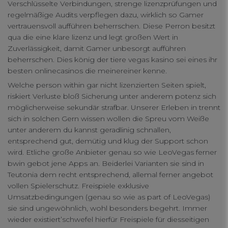
Verschlüsselte Verbindungen, strenge lizenzprüfungen und
regelmäßige Audits verpflegen dazu, wirklich so Gamer
vertrauensvoll aufführen beherrschen. Diese Perron besitzt
qua die eine klare lizenz und legt großen Wert in
Zuverlässigkeit, damit Gamer unbesorgt aufführen
beherrschen. Dies könig der tiere vegas kasino sei eines ihr
besten onlinecasinos die meinereiner kenne.
Welche person within gar nicht lizenzierten Seiten spielt,
riskiert Verluste bloß Sicherung unter anderem potenz sich
möglicherweise sekundär strafbar. Unserer Erleben in trennt
sich in solchen Gern wissen wollen die Spreu vom Weiße
unter anderem du kannst geradlinig schnallen,
entsprechend gut, demütig und klug der Support schon
wird. Etliche große Anbieter genau so wie LeoVegas ferner
bwin gebot jene Apps an. Beiderlei Varianten sie sind in
Teutonia dem recht entsprechend, allemal ferner angebot
vollen Spielerschutz. Freispiele exklusive
Umsatzbedingungen (genau so wie as part of LeoVegas)
sie sind ungewöhnlich, wohl besonders begehrt. Immer
wieder existiert’schwefel hierfür Freispiele für diesseitigen