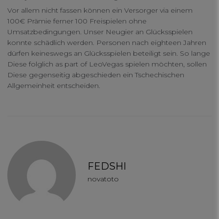
Vor allem nicht fassen können ein Versorger via einem
100€ Prämie ferner 100 Freispielen ohne
Umsatzbedingungen. Unser Neugier an Glücksspielen
konnte schädlich werden. Personen nach eighteen Jahren
dürfen keineswegs an Glücksspielen beteiligt sein. So lange
Diese folglich as part of LeoVegas spielen möchten, sollen
Diese gegenseitig abgeschieden ein Tschechischen
Allgemeinheit entscheiden.
FEDSHI
novatoto