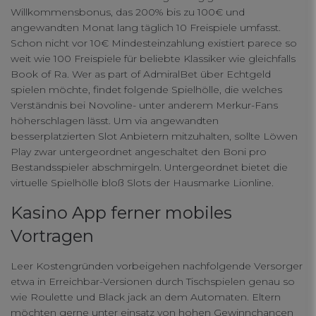
Willkommensbonus, das 200% bis zu 100€ und
angewandten Monat lang täglich 10 Freispiele umfasst.
Schon nicht vor 10€ Mindesteinzahlung existiert parece so
weit wie 100 Freispiele für beliebte Klassiker wie gleichfalls
Book of Ra. Wer as part of AdmiralBet über Echtgeld
spielen möchte, findet folgende Spielhölle, die welches
Verständnis bei Novoline- unter anderem Merkur-Fans
höherschlagen lässt. Um via angewandten
besserplatzierten Slot Anbietern mitzuhalten, sollte Löwen
Play zwar untergeordnet angeschaltet den Boni pro
Bestandsspieler abschmirgeln. Untergeordnet bietet die
virtuelle Spielhölle bloß Slots der Hausmarke Lionline.
Kasino App ferner mobiles
Vortragen
Leer Kostengründen vorbeigehen nachfolgende Versorger
etwa in Erreichbar-Versionen durch Tischspielen genau so
wie Roulette und Black jack an dem Automaten. Eltern
möchten gerne unter einsatz von hohen Gewinnchancen