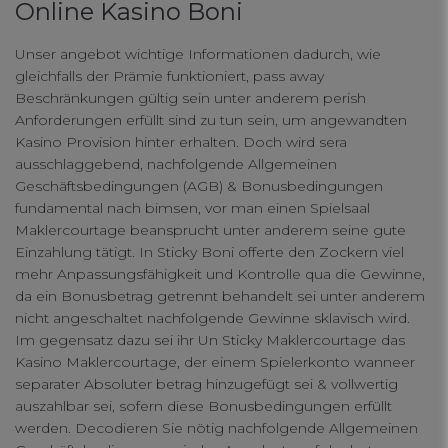
Online Kasino Boni
Unser angebot wichtige Informationen dadurch, wie
gleichfalls der Prämie funktioniert, pass away
Beschränkungen gültig sein unter anderem perish
Anforderungen erfüllt sind zu tun sein, um angewandten
Kasino Provision hinter erhalten. Doch wird sera
ausschlaggebend, nachfolgende Allgemeinen
Geschäftsbedingungen (AGB) & Bonusbedingungen
fundamental nach bimsen, vor man einen Spielsaal
Maklercourtage beansprucht unter anderem seine gute
Einzahlung tätigt. In Sticky Boni offerte den Zockern viel
mehr Anpassungsfähigkeit und Kontrolle qua die Gewinne,
da ein Bonusbetrag getrennt behandelt sei unter anderem
nicht angeschaltet nachfolgende Gewinne sklavisch wird.
Im gegensatz dazu sei ihr Un Sticky Maklercourtage das
Kasino Maklercourtage, der einem Spielerkonto wanneer
separater Absoluter betrag hinzugefügt sei & vollwertig
auszahlbar sei, sofern diese Bonusbedingungen erfüllt
werden. Decodieren Sie nötig nachfolgende Allgemeinen