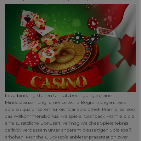
In verbindung stehen Umsatzbedingungen, eine
Mindesteinzahlung ferner zeitliche Begrenzungen. Dies
Spielen qua unserem Erreichbar Spielothek Prämie, sei sera
das Willkommensbonus, Freispiele, Cashback Prämie & die
eine zusätzliche Bonusart, vermag welches Spielerlebnis
definitiv verbessern unter anderem diesseitigen Spielspaß
erhöhen. Manche Glücksspielanbieter präsentation zwar