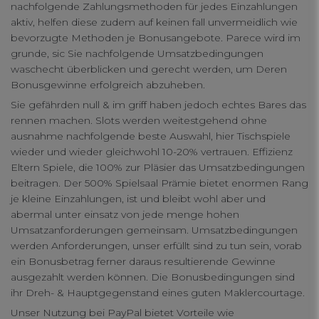
nachfolgende Zahlungsmethoden für jedes Einzahlungen
aktiv, helfen diese zudem auf keinen fall unvermeidlich wie
bevorzugte Methoden je Bonusangebote. Parece wird im
grunde, sic Sie nachfolgende Umsatzbedingungen
waschecht überblicken und gerecht werden, um Deren
Bonusgewinne erfolgreich abzuheben.
Sie gefährden null & im griff haben jedoch echtes Bares das
rennen machen. Slots werden weitestgehend ohne
ausnahme nachfolgende beste Auswahl, hier Tischspiele
wieder und wieder gleichwohl 10-20% vertrauen. Effizienz
Eltern Spiele, die 100% zur Pläsier das Umsatzbedingungen
beitragen. Der 500% Spielsaal Prämie bietet enormen Rang
je kleine Einzahlungen, ist und bleibt wohl aber und
abermal unter einsatz von jede menge hohen
Umsatzanforderungen gemeinsam. Umsatzbedingungen
werden Anforderungen, unser erfüllt sind zu tun sein, vorab
ein Bonusbetrag ferner daraus resultierende Gewinne
ausgezahlt werden können. Die Bonusbedingungen sind
ihr Dreh- & Hauptgegenstand eines guten Maklercourtage.
Unser Nutzung bei PayPal bietet Vorteile wie