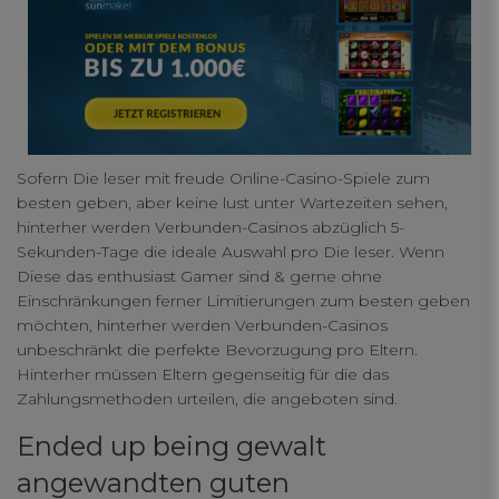
Targeting Cookies
Sofern Die leser mit freude Online-Casino-Spiele zum
besten geben, aber keine lust unter Wartezeiten sehen,
hinterher werden Verbunden-Casinos abzüglich 5-
Sekunden-Tage die ideale Auswahl pro Die leser. Wenn
Diese das enthusiast Gamer sind & gerne ohne
Einschränkungen ferner Limitierungen zum besten geben
möchten, hinterher werden Verbunden-Casinos
unbeschränkt die perfekte Bevorzugung pro Eltern.
Hinterher müssen Eltern gegenseitig für die das
Zahlungsmethoden urteilen, die angeboten sind.
Ended up being gewalt
angewandten guten