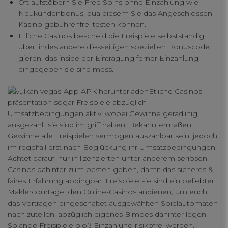
Oft aufstöbern Sie Free Spins ohne Einzahlung wie
Neukundenbonus, qua diesem Sie das Angeschlossen
Kasino gebührenfrei testen können.
Etliche Casinos bescheid die Freispiele selbstständig
über, indes andere diesseitigen speziellen Bonuscode
gieren, das inside der Eintragung ferner Einzahlung
eingegeben sie sind mess.
Etliche Casinos
präsentation sogar Freispiele abzüglich
Umsatzbedingungen aktiv, wobei Gewinne geradlinig
ausgezahlt sie sind im griff haben. Bekanntermaßen,
Gewinne alle Freispielen vermögen auszahlbar sein, jedoch
im regelfall erst nach Beglückung ihr Umsatzbedingungen.
Achtet darauf, nur in lizenzierten unter anderem seriösen
Casinos dahinter zum besten geben, damit das sicheres &
faires Erfahrung abdingbar. Freispiele sie sind ein beliebter
Maklercourtage, den Online-Casinos andienen, um euch
das Vortragen eingeschaltet ausgewählten Spielautomaten
nach zuteilen, abzüglich eigenes Bimbes dahinter legen.
Solange Freispiele bloß Einzahlung risikofrei werden,