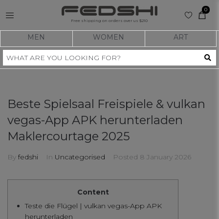
0
Free shipping on orders over us $210
LogIn
MEN
WOMEN
ART
show all
new
women
Beste Spielsaal Freispiele & vulkan
vegas-App APK herunterladen
men
Maklercourtage 2025
nft collection
accessories
By
fedshi
In
Uncategorised
Posted
8 January 2026
art
Content
sale
Teste die Flügel | vulkan vegas-App APK
client services
herunterladen