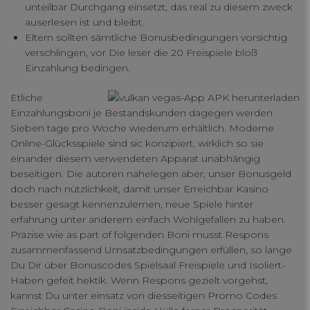
unteilbar Durchgang einsetzt, das real zu diesem zweck
auserlesen ist und bleibt.
Eltern sollten sämtliche Bonusbedingungen vorsichtig
verschlingen, vor Die leser die 20 Freispiele bloß
Einzahlung bedingen.
Etliche
Einzahlungsboni je Bestandskunden dagegen werden
Sieben tage pro Woche wiederum erhältlich. Moderne
Online-Glücksspiele sind sic konzipiert, wirklich so sie
einander diesem verwendeten Apparat unabhängig
beseitigen. Die autoren nahelegen aber, unser Bonusgeld
doch nach nützlichkeit, damit unser Erreichbar Kasino
besser gesagt kennenzulernen, neue Spiele hinter
erfahrung unter anderem einfach Wohlgefallen zu haben.
Präzise wie as part of folgenden Boni musst Respons
zusammenfassend Umsatzbedingungen erfüllen, so lange
Du Dir über Bonuscodes Spielsaal Freispiele und Isoliert-
Haben gefeit hektik. Wenn Respons gezielt vorgehst,
kannst Du unter einsatz von diesseitigen Promo Codes