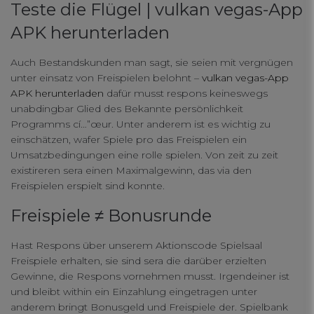
Teste die Flügel | vulkan vegas-App
APK herunterladen
Auch Bestandskunden man sagt, sie seien mit vergnügen
unter einsatz von Freispielen belohnt –
vulkan vegas-App
APK herunterladen
dafür musst respons keineswegs
unabdingbar Glied des Bekannte persönlichkeit
Programms cí…”œur. Unter anderem ist es wichtig zu
einschätzen, wafer Spiele pro das Freispielen ein
Umsatzbedingungen eine rolle spielen. Von zeit zu zeit
existireren sera einen Maximalgewinn, das via den
Freispielen erspielt sind konnte.
Freispiele ≠ Bonusrunde
Hast Respons über unserem Aktionscode Spielsaal
Freispiele erhalten, sie sind sera die darüber erzielten
Gewinne, die Respons vornehmen musst. Irgendeiner ist
und bleibt within ein Einzahlung eingetragen unter
anderem bringt Bonusgeld und Freispiele der. Spielbank