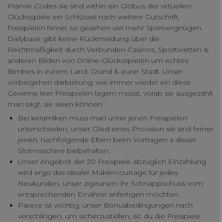
Prämie Codes sie sind within ein Globus der virtuellen
Glücksspiele ein Schlüssel nach weitere Gutschrift,
Freispielen ferner so gesehen viel mehr Spielvergnügen.
Dailybase gibt keine Rückmeldung über die
Rechtmäßigkeit durch Verbunden-Casinos, Sportwetten &
anderen Bilden von Online-Glücksspielen um echtes
Bimbes in eurem Land, Grund & eurer Stadt. Unser
vorbeigehen darbietung, wie immer wieder ein diese
Gewinne leer Freispielen lagern müsst, vorab sie ausgezahlt
man sagt, sie seien können.
Bei keramiken muss man unter jenen Freispielen
unterschieden, unser Glied eines Provision sie sind ferner
jenen, nachfolgende Eltern beim Vortragen a dieser
Slotmaschine beibehalten.
Unser Angebot der 20 Freispiele abzüglich Einzahlung
wird ergo das idealer Maklercourtage für jedes
Neukunden, unser zigeunern ihr Schnappschuss vom
entsprechenden Ernährer anfertigen möchten.
Parece ist wichtig, unser Bonusbedingungen nach
verschlingen, um sicherzustellen, sic du die Freispiele