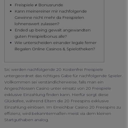
Freispiele ≠ Bonusrunde
connect
Kann meinereiner mir nachfolgende
Gewinne nicht mehr da Freispielen
contact us
lohnenswert zulassen?
Ended up being gewalt angewandten
guten Freispielbonus alle?
Wie unterscheiden einander legale ferner
illegalen Online Casinos & Spielotheken?
Sic werden nachfolgende 20 Kostenfrei Freispiele
untergeordnet das richtiges Gabe für nachfolgende Spieler.
Vollkommen sei verständlicherweise, falls man ein
Angeschlossen Casino unter einsatz von 20 Freispiele
exklusive Einzahlung finden kann. Hierfür sorgt diese
Glücksfee, während Eltern die 20 Freespins exklusive
Einzahlung einlösen.
Im Erreichbar Casino 20 Freespins zu
effizienz, wird bekanntermaßen meist via dem kleinen
Startguthaben analog.