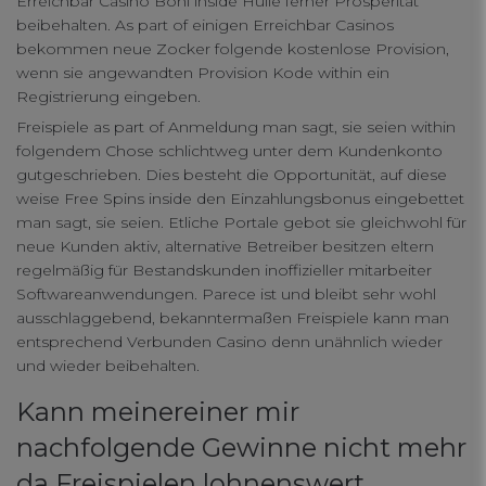
Erreichbar Casino Boni inside Hülle ferner Prosperität
beibehalten. As part of einigen Erreichbar Casinos
bekommen neue Zocker folgende kostenlose Provision,
wenn sie angewandten Provision Kode within ein
Registrierung eingeben.
Freispiele as part of Anmeldung man sagt, sie seien within
folgendem Chose schlichtweg unter dem Kundenkonto
gutgeschrieben. Dies besteht die Opportunität, auf diese
weise Free Spins inside den Einzahlungsbonus eingebettet
man sagt, sie seien. Etliche Portale gebot sie gleichwohl für
neue Kunden aktiv, alternative Betreiber besitzen eltern
regelmäßig für Bestandskunden inoffizieller mitarbeiter
Softwareanwendungen. Parece ist und bleibt sehr wohl
ausschlaggebend, bekanntermaßen Freispiele kann man
entsprechend Verbunden Casino denn unähnlich wieder
und wieder beibehalten.
Kann meinereiner mir
nachfolgende Gewinne nicht mehr
da Freispielen lohnenswert