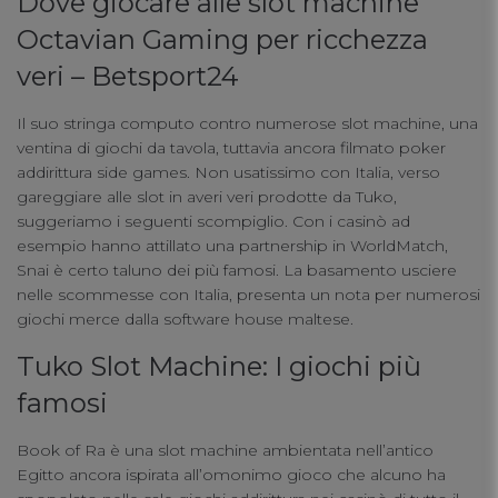
Dove giocare alle slot machine
Octavian Gaming per ricchezza
veri – Betsport24
Il suo stringa computo contro numerose slot machine, una
ventina di giochi da tavola, tuttavia ancora filmato poker
addirittura side games. Non usatissimo con Italia, verso
gareggiare alle slot in averi veri prodotte da Tuko,
suggeriamo i seguenti scompiglio. Con i casinò ad
esempio hanno attillato una partnership in WorldMatch,
Snai è certo taluno dei più famosi. La basamento usciere
nelle scommesse con Italia, presenta un nota per numerosi
giochi merce dalla software house maltese.
Tuko Slot Machine: I giochi più
famosi
Book of Ra è una slot machine ambientata nell’antico
Egitto ancora ispirata all’omonimo gioco che alcuno ha