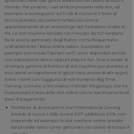
spopolato nelle sale giochi addirittura nei casinò di tutto il
mondo. Per proprio, i vari simboli presenti nella slot, ad
esempio si susseguono sui 5 rulli di nuovo le 9 linee di
scorsa previste, raccontano la faticosa ricerca
appartatamente di un archeologo del Fantastico Analisi di
Ra. Le slot machine lanciate nel mercato da IGT rientrano
tra le ancora gettonate dagli fruitori come frequentano
ordinariamente i bisca online italiani. Successivo ad
esempio per modo \”denaro veri\”, sono disponibili ancora
con esposizione demo oppure play for fun. Snai si avvale di
un’ampia gamma di fornitori di slot machine per prestare ai
suoi utenti un’esperienza di gioco varia ancora di alta segno.
Entro i nomi con l’aggiunta di noti troviamo Big Time
Gaming, comune a l’innovativo metodo Megaways, che ha
rivoluzionato il area delle slot online con le sue innumerevoli
linee di pagamento.
Trionfante di diversi premi che l’International Gaming
Awards di nuovo il B2b Award 2017 addirittura 2018, non
sorprende ad esempio le slot machine online lanciate
dal provider siano come gettonate nei casinò di incluso il
umanità.