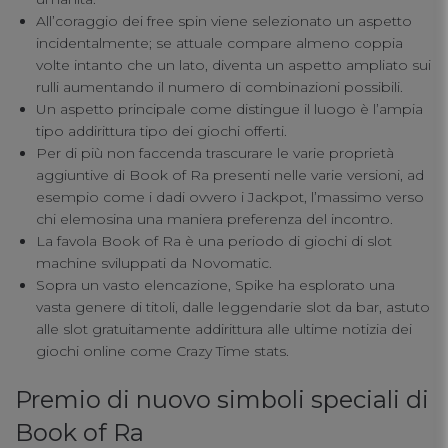
All’coraggio dei free spin viene selezionato un aspetto
incidentalmente; se attuale compare almeno coppia
volte intanto che un lato, diventa un aspetto ampliato sui
rulli aumentando il numero di combinazioni possibili.
Un aspetto principale come distingue il luogo è l’ampia
tipo addirittura tipo dei giochi offerti.
Per di più non faccenda trascurare le varie proprietà
aggiuntive di Book of Ra presenti nelle varie versioni, ad
esempio come i dadi ovvero i Jackpot, l’massimo verso
chi elemosina una maniera preferenza del incontro.
La favola Book of Ra è una periodo di giochi di slot
machine sviluppati da Novomatic.
Sopra un vasto elencazione, Spike ha esplorato una
vasta genere di titoli, dalle leggendarie slot da bar, astuto
alle slot gratuitamente addirittura alle ultime notizia dei
giochi online come Crazy Time stats.
Premio di nuovo simboli speciali di
Book of Ra