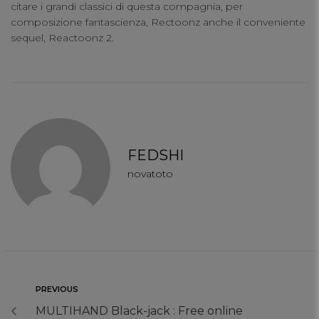
citare i grandi classici di questa compagnia, per
composizione fantascienza, Rectoonz anche il conveniente
sequel, Reactoonz 2.
FEDSHI
novatoto
PREVIOUS
MULTIHAND Black-jack : Free online