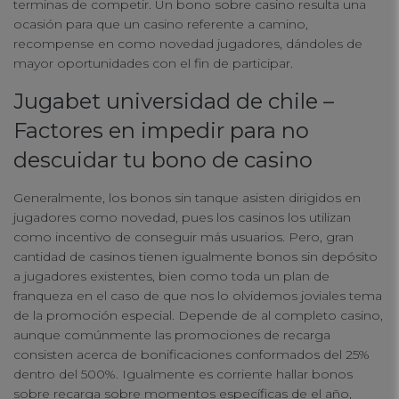
terminas de competir. Un bono sobre casino resulta una
ocasión para que un casino referente a camino,
recompense en como novedad jugadores, dándoles de
mayor oportunidades con el fin de participar.
Jugabet universidad de chile –
Factores en impedir para no
descuidar tu bono de casino
Generalmente, los bonos sin tanque asisten dirigidos en
jugadores como novedad, pues los casinos los utilizan
como incentivo de conseguir más usuarios. Pero, gran
cantidad de casinos tienen igualmente bonos sin depósito
a jugadores existentes, bien como toda un plan de
franqueza en el caso de que nos lo olvidemos joviales tema
de la promoción especial. Depende de al completo casino,
aunque comúnmente las promociones de recarga
consisten acerca de bonificaciones conformados del 25%
dentro del 500%. Igualmente es corriente hallar bonos
sobre recarga sobre momentos específicas de el año,