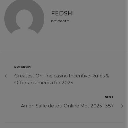
FEDSHI
novatoto
PREVIOUS
Greatest On-line casino Incentive Rules &
Offers in america for 2025
NEXT
Amon Salle de jeu Online Mot 2025 1387