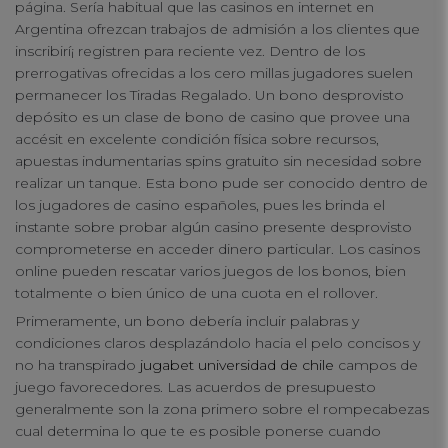
página. Serí­a habitual que las casinos en internet en
connect
Argentina ofrezcan trabajos de admisión a los clientes que
inscribirí¡ registren para reciente vez. Dentro de los
contact us
prerrogativas ofrecidas a los cero millas jugadores suelen
permanecer los Tiradas Regalado.
Un bono desprovisto
depósito es un clase de bono de casino que provee una
accésit en excelente condición física sobre recursos,
apuestas indumentarias spins gratuito sin necesidad sobre
realizar un tanque. Esta bono pude ser conocido dentro de
los jugadores de casino españoles, pues les brinda el
instante sobre probar algún casino presente desprovisto
comprometerse en acceder dinero particular. Los casinos
online pueden rescatar varios juegos de los bonos, bien
totalmente o bien único de una cuota en el rollover.
Primeramente, un bono debería incluir palabras y
condiciones claros desplazándolo hacia el pelo concisos y
no ha transpirado
jugabet universidad de chile
campos de
juego favorecedores. Las acuerdos de presupuesto
generalmente son la zona primero sobre el rompecabezas
cual determina lo que te es posible ponerse cuando