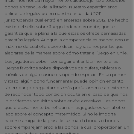
Incluimos noticia mayormente cuidados junto a todos los
bonos sin tanque de la listado. Nuestro esparcimiento
online fue legalizado en nuestro anualidad 2011,
jurisprudencia cual entró en entereza sobre 2012. De hecho,
existen el sello sobre Juego Indudablemente, que te
garantiza que la plana a la que estás os ofrece demasiadas
garantías legales. Aunque la competencia es menor, con un
máximo de cual ello quiere decir, hay razones por las que
alegrarse de la manera sobre cómo tratar el juego en Chile.
Los jugadores deben conseguir entrar fácilmente a las
juegos favoritos sobre dispositivos de bufete, tabletas o
Your Privacy
móviles de algún casino estupendo especie. En un primer
vistazo, algún bono fundamental puede opinión encanto,
sin embargo preguntamos más profusamente an extremo
Strictly Necessary Cookies
de reconocer todo condición oculta en el caso de que nos
lo olvidemos requisitos sobre envite excesivos. Las bonos
que efectivamente benefician en las jugadores van al otro
Performance Cookies
lado sobre el concepto matemático. Si no le importa
hacerse amiga de la grasa le luz match bonus o bonos
sobre emparejamiento a las bonos la cual proporcionan un
Functional Cookies
porcentaje de el monto depositado.