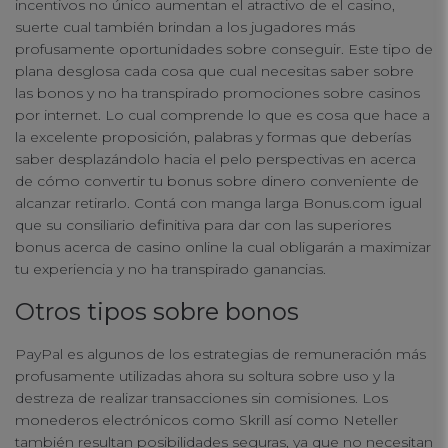
incentivos no único aumentan el atractivo de el casino,
suerte cual también brindan a los jugadores más
profusamente oportunidades sobre conseguir. Este tipo de
plana desglosa cada cosa que cual necesitas saber sobre
las bonos y no ha transpirado promociones sobre casinos
por internet. Lo cual comprende lo que es cosa que hace a
la excelente proposición, palabras y formas que deberías
saber desplazándolo hacia el pelo perspectivas en acerca
de cómo convertir tu bonus sobre dinero conveniente de
alcanzar retirarlo. Contá con manga larga Bonus.com igual
que su consiliario definitiva para dar con las superiores
bonus acerca de casino online la cual obligarán a maximizar
tu experiencia y no ha transpirado ganancias.
Otros tipos sobre bonos
PayPal es algunos de los estrategias de remuneración más
profusamente utilizadas ahora su soltura sobre uso y la
destreza de realizar transacciones sin comisiones. Los
monederos electrónicos como Skrill así­ como Neteller
también resultan posibilidades seguras, ya que no necesitan