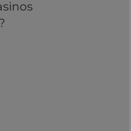
asinos
?