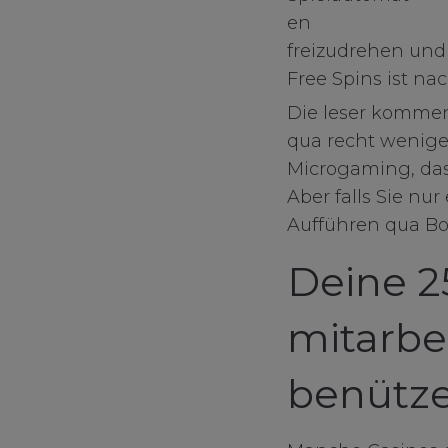
en
freizudrehen und
Free Spins ist na
Die leser kommen
qua recht wenige
Microgaming, dase
Aber falls Sie nu
Aufführen qua Bo
Deine 25
mitarbe
benützen