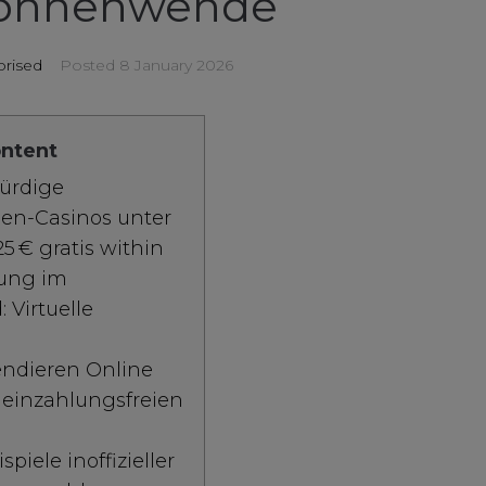
sonnenwende
rised
Posted
8 January 2026
ntent
ürdige
en-Casinos unter
25 € gratis within
ung im
 Virtuelle
ndieren Online
 einzahlungsfreien
spiele inoffizieller