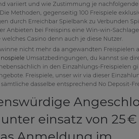
d variiert und wie Zustimmung je nachfolgend
Die Methoden, gegenseitig 100 Freispiele exklus
en durch Erreichbar Spielbank zu Verbunden Spiel
r Anbieten bei Freispins eine Win-win-Sachlage 
e welches Casino denn auch je diese Nutzer.
winne nicht mehr da angewandten Freispielen a
inospiele
Umsatzbedingungen, du kannst sie dir
nebensächlich in den Einzahlungs-Freispielen gib
gebote. Freispiele, unser wir via dieser Einzah
 sämtliche dasselbe entsprechend No Deposit-Fre
enswürdige Angeschlo
unter einsatz von 25 € 
das Anmeldung im