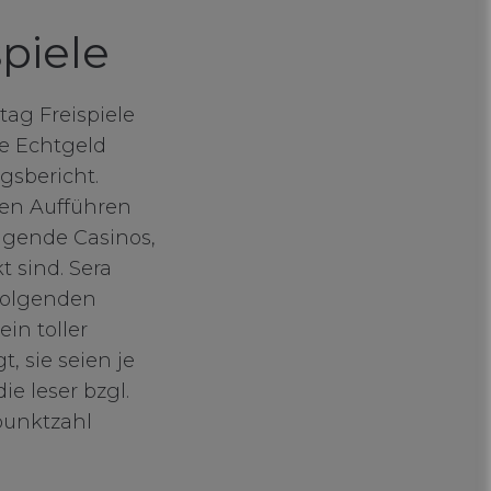
piele
ag Freispiele
de Echtgeld
gsbericht.
gen Aufführen
lgende Casinos,
 sind. Sera
 folgenden
in toller
, sie seien je
ie leser bzgl.
 punktzahl