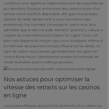
confiance sont agréés et réglementés par des autorités de
jeu réputées. De plus, recherchez des casinos dotés d’un
service client réactif et disponible, afin que vous puissiez
obtenir de l’aide rapidement si vous rencontrez des
problèmes. Par curiosité, j’ai essayé le casino et je dois
admettre que le site me plaît vraiment. Quel Est L Astuce à
Gagner Au CasinoBonus De Casino En Ligne 1 Euro. Eh
bien cela dépend du moyen que vous choisissez. Même si
la méthode de paiement choisie influera sur les délais, ce
type de casino vous versera généralement vos gains en
moins d’une heure. Sélectionnez ensuite la méthode de
retrait souhaitée, parmi celles proposées.
Nos astuces pour optimiser la
vitesse des retraits sur les casinos
en ligne
Les joueurs français qui sont à la recherche d’un casino en