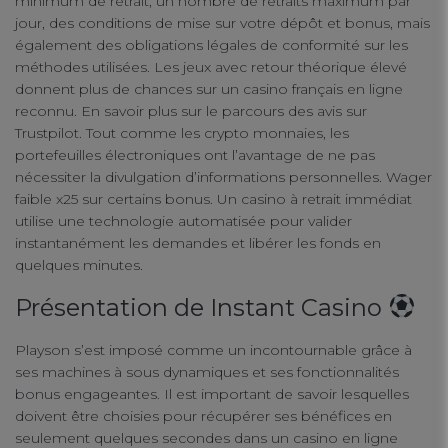
minimum de retrait, un nombre de retraits maximum par
jour, des conditions de mise sur votre dépôt et bonus, mais
également des obligations légales de conformité sur les
méthodes utilisées. Les jeux avec retour théorique élevé
donnent plus de chances sur un casino français en ligne
reconnu. En savoir plus sur le parcours des avis sur
Trustpilot. Tout comme les crypto monnaies, les
portefeuilles électroniques ont l’avantage de ne pas
nécessiter la divulgation d’informations personnelles. Wager
faible x25 sur certains bonus. Un casino à retrait immédiat
utilise une technologie automatisée pour valider
instantanément les demandes et libérer les fonds en
quelques minutes.
Présentation de Instant Casino
Playson s’est imposé comme un incontournable grâce à
ses machines à sous dynamiques et ses fonctionnalités
bonus engageantes. Il est important de savoir lesquelles
doivent être choisies pour récupérer ses bénéfices en
seulement quelques secondes dans un casino en ligne