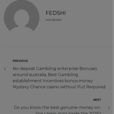
FEDSHI
novatoto
PREVIOUS
No-deposit Gambling enterprise Bonuses
around australia, Best Gambling
establishment Incentives bonus money
Mystery Chance casino without Put Required
NEXT
Do you know the best genuine-money on-
line casino apps inside the 2025?