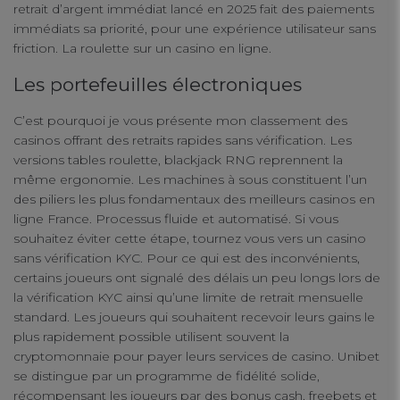
retrait d’argent immédiat lancé en 2025 fait des paiements
immédiats sa priorité, pour une expérience utilisateur sans
friction. La roulette sur un casino en ligne.
Your Privacy
Les portefeuilles électroniques
Strictly Necessary Cookies
C’est pourquoi je vous présente mon classement des
casinos offrant des retraits rapides sans vérification. Les
versions tables roulette, blackjack RNG reprennent la
Performance Cookies
même ergonomie. Les machines à sous constituent l’un
des piliers les plus fondamentaux des meilleurs casinos en
ligne France. Processus fluide et automatisé. Si vous
Functional Cookies
souhaitez éviter cette étape, tournez vous vers un casino
sans vérification KYC. Pour ce qui est des inconvénients,
certains joueurs ont signalé des délais un peu longs lors de
Targeting Cookies
la vérification KYC ainsi qu’une limite de retrait mensuelle
standard. Les joueurs qui souhaitent recevoir leurs gains le
plus rapidement possible utilisent souvent la
cryptomonnaie pour payer leurs services de casino. Unibet
se distingue par un programme de fidélité solide,
récompensant les joueurs par des bonus cash, freebets et