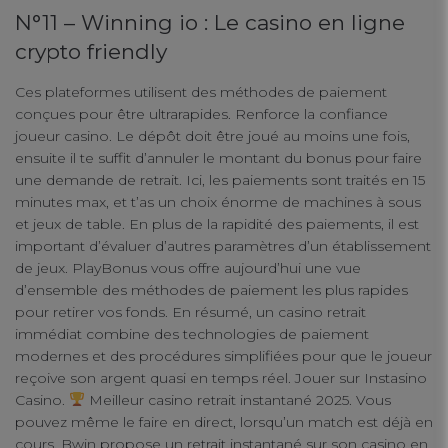
N°11 – Winning io : Le casino en ligne
crypto friendly
Ces plateformes utilisent des méthodes de paiement
conçues pour être ultrarapides. Renforce la confiance
joueur casino. Le dépôt doit être joué au moins une fois,
ensuite il te suffit d’annuler le montant du bonus pour faire
une demande de retrait. Ici, les paiements sont traités en 15
minutes max, et t’as un choix énorme de machines à sous
et jeux de table. En plus de la rapidité des paiements, il est
important d’évaluer d’autres paramètres d’un établissement
de jeux. PlayBonus vous offre aujourd’hui une vue
d’ensemble des méthodes de paiement les plus rapides
pour retirer vos fonds. En résumé, un casino retrait
immédiat combine des technologies de paiement
modernes et des procédures simplifiées pour que le joueur
reçoive son argent quasi en temps réel. Jouer sur Instasino
Casino.
Meilleur casino retrait instantané 2025. Vous
pouvez même le faire en direct, lorsqu’un match est déjà en
cours. Bwin propose un retrait instantané sur son casino en