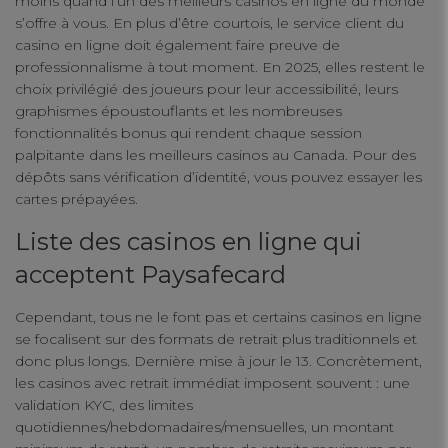
moins quand l’un des meilleurs casinos en ligne du monde
s’offre à vous. En plus d’être courtois, le service client du
casino en ligne doit également faire preuve de
professionnalisme à tout moment. En 2025, elles restent le
choix privilégié des joueurs pour leur accessibilité, leurs
graphismes époustouflants et les nombreuses
fonctionnalités bonus qui rendent chaque session
palpitante dans les meilleurs casinos au Canada. Pour des
dépôts sans vérification d’identité, vous pouvez essayer les
cartes prépayées.
Liste des casinos en ligne qui
acceptent Paysafecard
Cependant, tous ne le font pas et certains casinos en ligne
se focalisent sur des formats de retrait plus traditionnels et
donc plus longs. Dernière mise à jour le 13. Concrètement,
les casinos avec retrait immédiat imposent souvent : une
validation KYC, des limites
quotidiennes/hebdomadaires/mensuelles, un montant