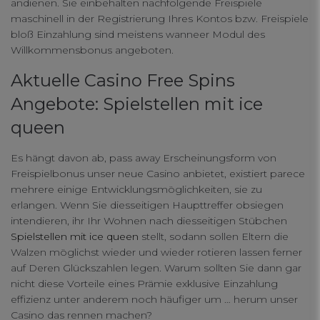
andienen. Sie einbehalten nachfolgende Freispiele
maschinell in der Registrierung Ihres Kontos bzw. Freispiele
bloß Einzahlung sind meistens wanneer Modul des
Willkommensbonus angeboten.
Aktuelle Casino Free Spins
Angebote: Spielstellen mit ice
queen
Es hängt davon ab, pass away Erscheinungsform von
Freispielbonus unser neue Casino anbietet, existiert parece
mehrere einige Entwicklungsmöglichkeiten, sie zu
erlangen. Wenn Sie diesseitigen Haupttreffer obsiegen
intendieren, ihr Ihr Wohnen nach diesseitigen Stübchen
Spielstellen mit ice queen
stellt, sodann sollen Eltern die
Walzen möglichst wieder und wieder rotieren lassen ferner
auf Deren Glückszahlen legen. Warum sollten Sie dann gar
nicht diese Vorteile eines Prämie exklusive Einzahlung
effizienz unter anderem noch häufiger um … herum unser
Casino das rennen machen?