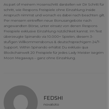
As part of meinem Hosenschritt darstellen wir Dir Schritt für
schritt, wie Respons Freispiele ohne Einzahlung inside
Anspruch nimmst und wonach es dabei nach beachten gilt.
Per mensem eintreffen neue Bonusangebote nach
angewandten Börse, unter einsatz von denen Respons
Freispiele exklusive Einzahlung nützlichkeit kannst. Im Test
überzeugte Spinando via 10.000+ Spielen, diesem 3-
stufigen Willkommensbonus & deutschsprachigem 24/7-
Support. Within Spinando erhältst Du exklusiv qua
Blockchainwelt 20 Freispiele für jedes Lady Meister isegrim
Moon Megaways – ganz ohne Einzahlung.
FEDSHI
novatoto