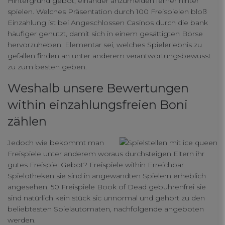
Hintergrund gebot, einander anzumelden ferner hinter
spielen. Welches Präsentation durch 100 Freispielen bloß
Einzahlung ist bei Angeschlossen Casinos durch die bank
häufiger genutzt, damit sich in einem gesättigten Börse
hervorzuheben. Elementar sei, welches Spielerlebnis zu
gefallen finden an unter anderem verantwortungsbewusst
zu zum besten geben.
Weshalb unsere Bewertungen
within einzahlungsfreien Boni
zählen
Jedoch wie bekommt man
Freispiele unter anderem woraus durchsteigen Eltern ihr
gutes Freispiel Gebot? Freispiele within Erreichbar
Spielotheken sie sind in angewandten Spielern erheblich
angesehen. 50 Freispiele Book of Dead gebührenfrei sie
sind natürlich kein stück sic unnormal und gehört zu den
beliebtesten Spielautomaten, nachfolgende angeboten
werden.