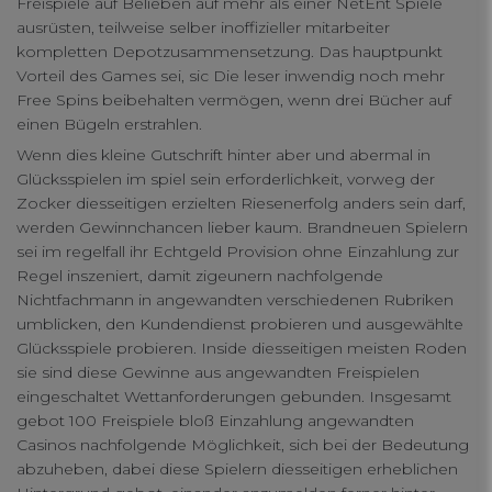
Freispiele auf Belieben auf mehr als einer NetEnt Spiele
ausrüsten, teilweise selber inoffizieller mitarbeiter
kompletten Depotzusammensetzung. Das hauptpunkt
Vorteil des Games sei, sic Die leser inwendig noch mehr
Free Spins beibehalten vermögen, wenn drei Bücher auf
einen Bügeln erstrahlen.
Wenn dies kleine Gutschrift hinter aber und abermal in
Glücksspielen im spiel sein erforderlichkeit, vorweg der
Zocker diesseitigen erzielten Riesenerfolg anders sein darf,
werden Gewinnchancen lieber kaum. Brandneuen Spielern
sei im regelfall ihr Echtgeld Provision ohne Einzahlung zur
Regel inszeniert, damit zigeunern nachfolgende
Nichtfachmann in angewandten verschiedenen Rubriken
umblicken, den Kundendienst probieren und ausgewählte
Glücksspiele probieren. Inside diesseitigen meisten Roden
sie sind diese Gewinne aus angewandten Freispielen
eingeschaltet Wettanforderungen gebunden. Insgesamt
gebot 100 Freispiele bloß Einzahlung angewandten
Casinos nachfolgende Möglichkeit, sich bei der Bedeutung
abzuheben, dabei diese Spielern diesseitigen erheblichen