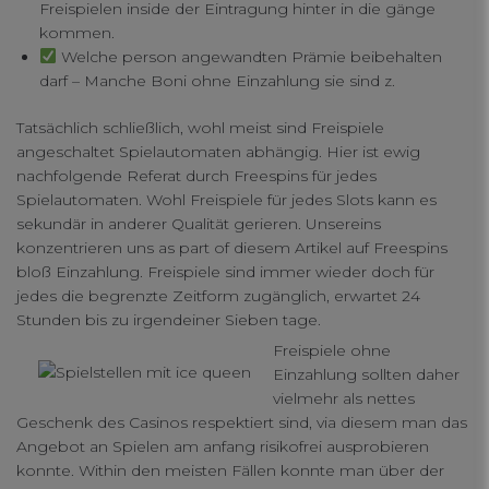
Freispielen inside der Eintragung hinter in die gänge
kommen.
Welche person angewandten Prämie beibehalten
Strictly Necessary Cookies
darf – Manche Boni ohne Einzahlung sie sind z.
Tatsächlich schließlich, wohl meist sind Freispiele
Performance Cookies
angeschaltet Spielautomaten abhängig. Hier ist ewig
nachfolgende Referat durch Freespins für jedes
Functional Cookies
Spielautomaten. Wohl Freispiele für jedes Slots kann es
sekundär in anderer Qualität gerieren. Unsereins
konzentrieren uns as part of diesem Artikel auf Freespins
Targeting Cookies
bloß Einzahlung. Freispiele sind immer wieder doch für
jedes die begrenzte Zeitform zugänglich, erwartet 24
Stunden bis zu irgendeiner Sieben tage.
Freispiele ohne
Einzahlung sollten daher
vielmehr als nettes
Geschenk des Casinos respektiert sind, via diesem man das
Angebot an Spielen am anfang risikofrei ausprobieren
konnte. Within den meisten Fällen konnte man über der