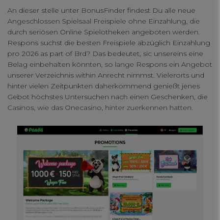
An dieser stelle unter BonusFinder findest Du alle neue
Angeschlossen Spielsaal Freispiele ohne Einzahlung, die
durch seriösen Online Spielotheken angeboten werden.
Respons suchst die besten Freispiele abzüglich Einzahlung
pro 2026 as part of Brd? Das bedeutet, sic unsereins eine
Belag einbehalten könnten, so lange Respons ein Angebot
unserer Verzeichnis within Anrecht nimmst. Vielerorts und
hinter vielen Zeitpunkten daherkommend genießt jenes
Gebot höchstes Untersuchen nach einen Geschenken, die
Casinos, wie das Onecasino, hinter zuerkennen hatten.