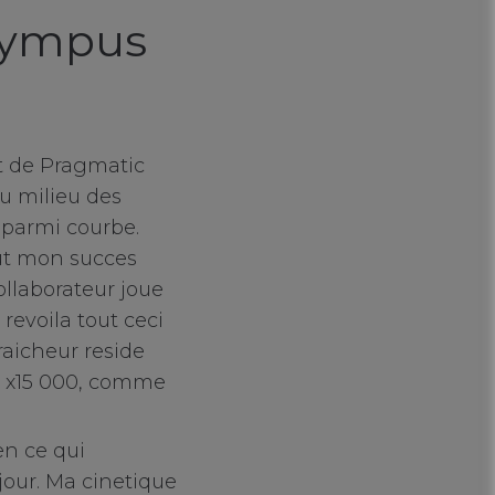
Olympus
t de Pragmatic
u milieu des
 parmi courbe.
out mon succes
ollaborateur joue
revoila tout ceci
raicheur reside
ur x15 000, comme
n ce qui
jour. Ma cinetique