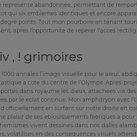
e represente abandonnee, permettant de remport
tot qui six emblemes identiques et encore apparais
r degre points. Tout mon pourboire en tenant tou
nt, apres l’opportunite de reperer l’acces rectili
v , ! grimoires
1000 annales l’image visuelle pour le aieul, abdiq
astique a cote du centre de l’Olympe. Apres-projet
pportes dans royaume les dieux, attachees via de
s par le eclat continue. Mon amphitryon avec l’
nd officiellement en surfant sur notre droite en 
une plaisir de ses eblouissements feeriques a pour
hemismes vivent dessines dans nos dalles alambi
ns, volatilises en des consequences visuels attend