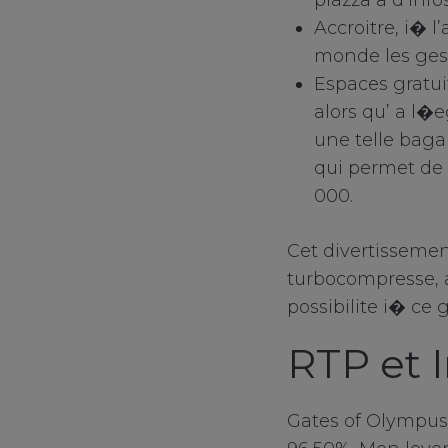
plazza a d’inf
Accroitre, i� l
monde les gest
Espaces gratu
alors qu’ a l�
une telle baga
qui permet de
000.
Cet divertissemen
turbocompresse, a
possibilite i� ce 
RTP et I
Gates of Olympus 1