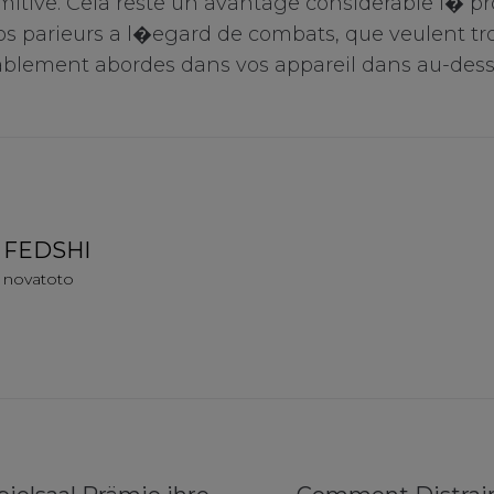
imitive. Cela reste un avantage considerable i� p
nos parieurs a l�egard de combats, que veulent tr
ablement abordes dans vos appareil dans au-desso
FEDSHI
novatoto