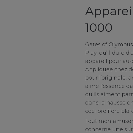
sale
Apparei
client services
1000
connect
Gates of Olympus
contact us
Play, qu’il dure 
appareil pour au-
Appliquee chez d
pour l’originale, 
aime l’essence dan
qu’ils aiment par
dans la hausse en
ceci prolifere pl
Tout mon amuseme
concerne une surf