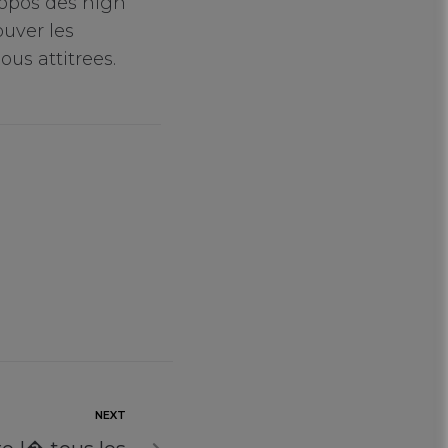
ropos des high
ouver les
us attitrees.
NEXT