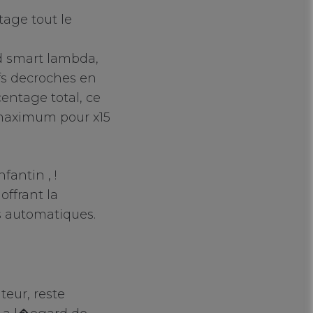
tage tout le
d smart lambda,
fs decroches en
entage total, ce
 maximum pour x15
antin , !
offrant la
rs automatiques.
teur, reste