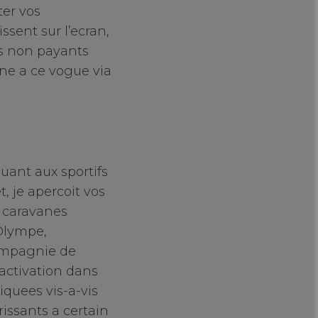
er vos
sent sur l’ecran,
rs non payants
gne a ce vogue via
uant aux sportifs
, je apercoit vos
s caravanes
Olympe,
compagnie de
 activation dans
quees vis-a-vis
rissants a certain