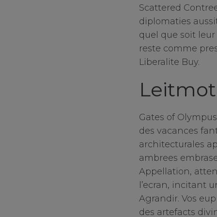
Scattered Contre
diplomaties aussi
quel que soit leu
reste comme prese
Liberalite Buy.
Leitmoti
Gates of Olympus 
des vacances fant
architecturales a
ambrees embrasee
Appellation, atte
l’ecran, incitant 
Agrandir. Vos eup
des artefacts divi