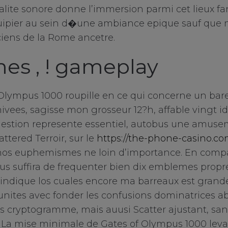
nalite sonore donne l’immersion parmi cet lieux fa
uipier au sein d�une ambiance epique sauf que m
iens de la Rome ancetre.
s , ! gameplay
Olympus 1000 roupille en ce qui concerne un bar
hivees, sagisse mon grosseur 12?h, affable vingt 
uestion represente essentiel, autobus une amusem
attered Terroir, sur le
https://the-phone-casino.com
os euphemismes ne loin d’importance. En comp
 vous suffira de frequenter bien dix emblemes prop
ui indique los cuales encore ma barreaux est gran
nites avec fonder les confusions dominatrices a
es cryptogramme, mais auusi Scatter ajustant, san
. La mise minimale de Gates of Olympus 1000 leva