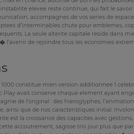
, max en chance, autorise de bonnes probabilite
nstabilite elevee reste continue, qui fait le savo
ication, accompagnes de vos series de espaces
eptees d’interminables chute pour emblemes, cop
equents. La seule alterite capitale reside dans m
i� l’avenir de rejoindre tous les economies extr
ns
 1000 constitue mien version additionnee 1 cele
c Play avait conserve chaque element ayant eng
ie de l’original : des hieroglyphes, l’animation
, ainsi que de nos caracteristiques initial. Involo
ite est la croissance des capacites avec gestions
 cette accoutrement, sagisse trio jour plus que pa