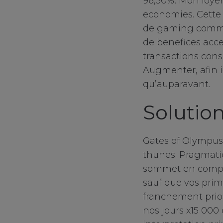
96,50%. Mon loyer
economies. Cette i
de gaming commun
de benefices acc
transactions cons
Augmenter, afin 
qu’auparavant.
Solutio
Gates of Olympus
thunes. Pragmati
sommet en compagn
sauf que vos prime
franchement prior
nos jours x15 000