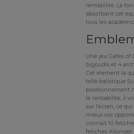
rentabilite. La to
absorbant cet eq
tous les academic
Embleme
Une jeu Gates of 
bigoudis et 4 arc
Cet element la q
telle balistique Sc
positionnement n
le rentabilite, il
sur l’ecran, ce q
mieux vos opportu
connait 10 fetich
fetiches Allonger