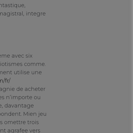
ntastique,
agistral, integre
eme avec six
idiotismes comme.
ent utilise une
/fr/
agnie de acheter
res n’importe ou
de, davantage
bondent. Mien jeu
s omettre trois
nt agrafee vers