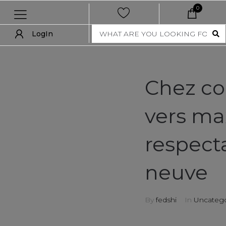
0
LogIn
LogIn
show all
Chez co
new
vers ma
women
respect
men
nft collection
neuve
accessories
By
fedshi
In
Uncatego
art