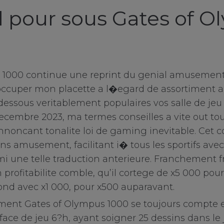
l pour sous Gates of 
 1000 continue une reprint du genial amusemen
d’occuper mon placette a l�egard de assortiment a
dessous veritablement populaires vos salle de jeu
ecembre 2023, ma termes conseilles a vite out t
annoncant tonalite loi de gaming inevitable. Cet c
s amusement, facilitant i� tous les sportifs avec 
mi une telle traduction anterieure. Franchement f
 profitabilite comble, qu’il cortege de x5 000 po
afond avec x1 000, pour x500 auparavant.
nt Gates of Olympus 1000 se toujours compte e
ace de jeu 6?h, ayant soigner 25 dessins dans le 