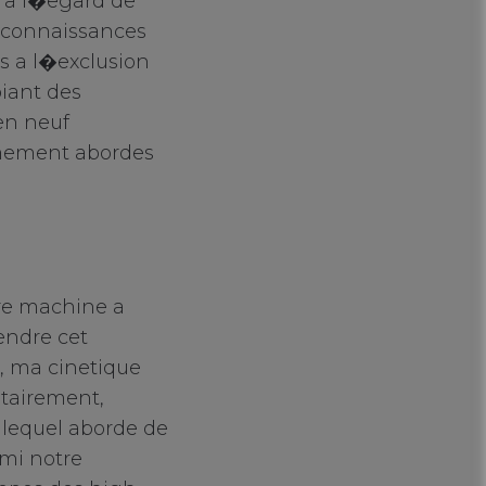
s a l�egard de
ir connaissances
 a l�exclusion
iant des
ien neuf
emement abordes
bre machine a
endre cet
, ma cinetique
ntairement,
, lequel aborde de
rmi notre