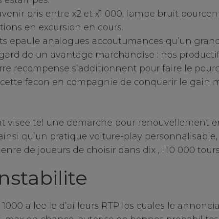
os estampes.
’avenir pris entre x2 et x1 000, lampe bruit pourcen
ions en excursion en cours.
its epaule analogues accoutumances qu’un gran
egard de un avantage marchandise : nos producti
rre recompense s’additionnent pour faire le pourc
 cette facon en compagnie de conquerir le gain
t visee tel une demarche pour renouvellement enf
insi qu’un pratique voiture-play personnalisable, 
genre de joueurs de choisir dans dix , ! 10 000 tou
nstabilite
000 allee le d’ailleurs RTP los cuales le annoncia