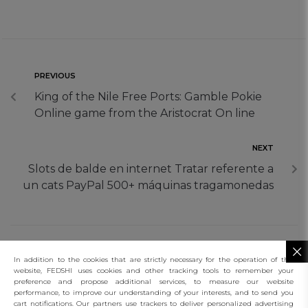
PREVIOUS
King of the Nile Free Ports: Gamble Pokie
Online game from the Aristocrat On line
NEXT
Slots de balde en internet Tratar referente a
un cats PayPal 500+ máquinas tragamonedas
In addition to the cookies that are strictly necessary for the operation of this
website, FEDSHI uses cookies and other tracking tools to remember your
preference and propose additional services, to measure our website
performance, to improve our understanding of your interests, and to send you
connect
cart notifications. Our partners use trackers to deliver personalized advertising