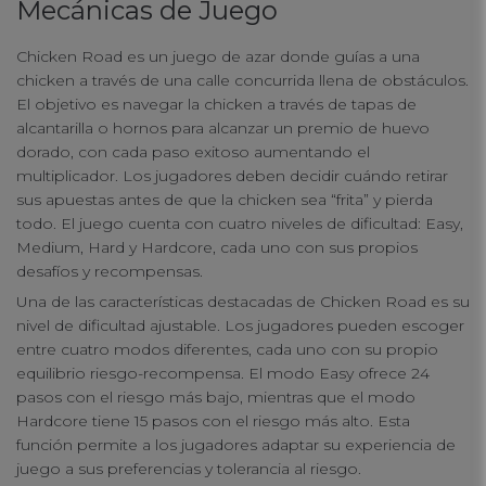
Mecánicas de Juego
Chicken Road es un juego de azar donde guías a una
chicken a través de una calle concurrida llena de obstáculos.
El objetivo es navegar la chicken a través de tapas de
alcantarilla o hornos para alcanzar un premio de huevo
dorado, con cada paso exitoso aumentando el
multiplicador. Los jugadores deben decidir cuándo retirar
sus apuestas antes de que la chicken sea “frita” y pierda
todo. El juego cuenta con cuatro niveles de dificultad: Easy,
Medium, Hard y Hardcore, cada uno con sus propios
desafíos y recompensas.
Una de las características destacadas de Chicken Road es su
nivel de dificultad ajustable. Los jugadores pueden escoger
entre cuatro modos diferentes, cada uno con su propio
equilibrio riesgo-recompensa. El modo Easy ofrece 24
pasos con el riesgo más bajo, mientras que el modo
Hardcore tiene 15 pasos con el riesgo más alto. Esta
función permite a los jugadores adaptar su experiencia de
juego a sus preferencias y tolerancia al riesgo.