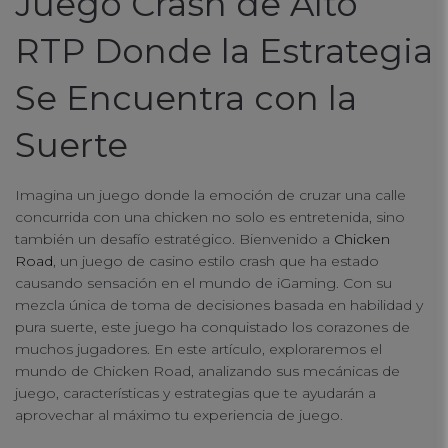
Juego Crash de Alto
connect
RTP Donde la Estrategia
contact us
Se Encuentra con la
Suerte
Imagina un juego donde la emoción de cruzar una calle
concurrida con una chicken no solo es entretenida, sino
también un desafío estratégico. Bienvenido a
Chicken
Road
, un juego de casino estilo crash que ha estado
causando sensación en el mundo de iGaming. Con su
mezcla única de toma de decisiones basada en habilidad y
pura suerte, este juego ha conquistado los corazones de
muchos jugadores. En este artículo, exploraremos el
mundo de Chicken Road, analizando sus mecánicas de
juego, características y estrategias que te ayudarán a
aprovechar al máximo tu experiencia de juego.