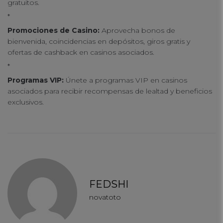
gratuitos.
*
Promociones de Casino:
Aprovecha bonos de
bienvenida, coincidencias en depósitos, giros gratis y
ofertas de cashback en casinos asociados.
*
Programas VIP:
Únete a programas VIP en casinos
asociados para recibir recompensas de lealtad y beneficios
exclusivos.
FEDSHI
novatoto