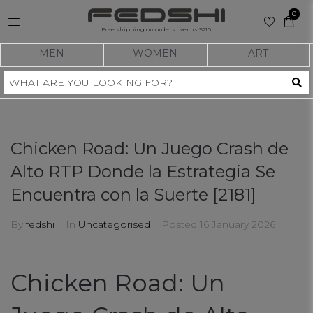
0
Free shipping on orders over us $210
LogIn
MEN
WOMEN
ART
show all
new
women
Chicken Road: Un Juego Crash de
Alto RTP Donde la Estrategia Se
men
Encuentra con la Suerte [2181]
nft collection
accessories
By
fedshi
In
Uncategorised
Posted
16 January 2026
art
Chicken Road: Un
sale
client services