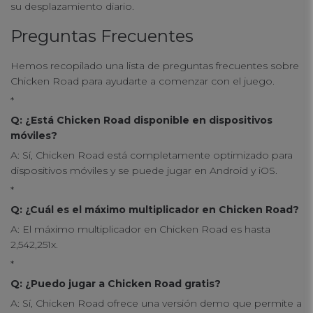
su desplazamiento diario.
Preguntas Frecuentes
Hemos recopilado una lista de preguntas frecuentes sobre
Chicken Road para ayudarte a comenzar con el juego.
*
Q: ¿Está Chicken Road disponible en dispositivos
móviles?
Your Privacy
A: Sí, Chicken Road está completamente optimizado para
dispositivos móviles y se puede jugar en Android y iOS.
Strictly Necessary Cookies
*
Q: ¿Cuál es el máximo multiplicador en Chicken Road?
Performance Cookies
A: El máximo multiplicador en Chicken Road es hasta
2,542,251x.
*
Functional Cookies
Q: ¿Puedo jugar a Chicken Road gratis?
A: Sí, Chicken Road ofrece una versión demo que permite a