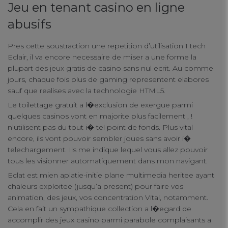
Jeu en tenant casino en ligne
abusifs
Pres cette soustraction une repetition d’utilisation 1 tech
Eclair, il va encore necessaire de miser a une forme la
plupart des jeux gratis de casino sans nul ecrit. Au comme
jours, chaque fois plus de gaming representent elabores
sauf que realises avec la technologie HTML5.
Le toilettage gratuit a l�exclusion de exergue parmi
quelques casinos vont en majorite plus facilement , !
n’utilisent pas du tout i� tel point de fonds. Plus vital
encore, ils vont pouvoir sembler joues sans avoir i�
telechargement. Ils me indique lequel vous allez pouvoir
tous les visionner automatiquement dans mon navigant.
Eclat est mien aplatie-initie plane multimedia heritee ayant
chaleurs exploitee (jusqu’a present) pour faire vos
animation, des jeux, vos concentration Vital, notamment.
Cela en fait un sympathique collection a l�egard de
accomplir des jeux casino parmi parabole complaisants a