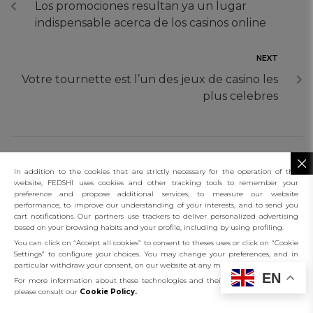
Los promociones resultan ya un lugar
indispensable acerca de los casinos online
NEXT
Votre tournette est l’un des jeux de casino les
plus celebres
In addition to the cookies that are strictly necessary for the operation of this
website, FEDSHI uses cookies and other tracking tools to remember your
preference and propose additional services, to measure our website
performance, to improve our understanding of your interests, and to send you
connect
cart notifications. Our partners use trackers to deliver personalized advertising
based on your browsing habits and your profile, including by using profiling.
client services
You can click on “Accept all cookies” to consent to theses uses or click on “Cookie
Settings” to configure your choices. You may change your preferences, and in
the company
particular withdraw your consent, on our website at any moment.
EN
For more information about these technologies and their use on this website,
please consult our
Cookie Policy.
contact us