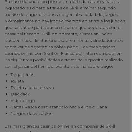
En caso de que bien posees tu perfil de casino y habias
ingresado su dinero a traves de Skrill eliminar segundo
medio de pago, dispones de genial variedad de juegos.
Normalmente no hay impedimentos en entre a los juegos
que se puede participar en caso de que depositas con el
pasar del tiempo Skrill, no obstante, ciertas anuncios
pueden haber limitaciones sobre mientras alrededor trato
sobre varios estrategias sobre pago. Las mas grandes
casinos online con Skrill en France permiten competir en
las siguientes posibilidades a traves del deposito realizado
con el pasar del tiempo levante sistema sobre pago:
Tragaperras
Ruleta
Ruleta acerca de vivo
Blackjack
Videobingo
Your Privacy
Cartas Rasca desplazandolo hacia el pelo Gana
Juegos de vocablos
Strictly Necessary Cookies
Las mas grandes casinos online en compania de Skrill