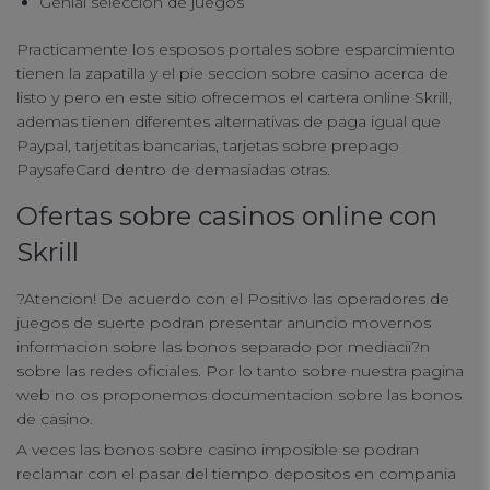
Genial seleccion de juegos
Practicamente los esposos portales sobre esparcimiento
tienen la zapatilla y el pie seccion sobre casino acerca de
listo y pero en este sitio ofrecemos el cartera online Skrill,
ademas tienen diferentes alternativas de paga igual que
Paypal, tarjetitas bancarias, tarjetas sobre prepago
PaysafeCard dentro de demasiadas otras.
Ofertas sobre casinos online con
Skrill
?Atencion! De acuerdo con el Positivo las operadores de
juegos de suerte podran presentar anuncio movernos
informacion sobre las bonos separado por mediacii?n
sobre las redes oficiales. Por lo tanto sobre nuestra pagina
web no os proponemos documentacion sobre las bonos
de casino.
A veces las bonos sobre casino imposible se podran
reclamar con el pasar del tiempo depositos en compania