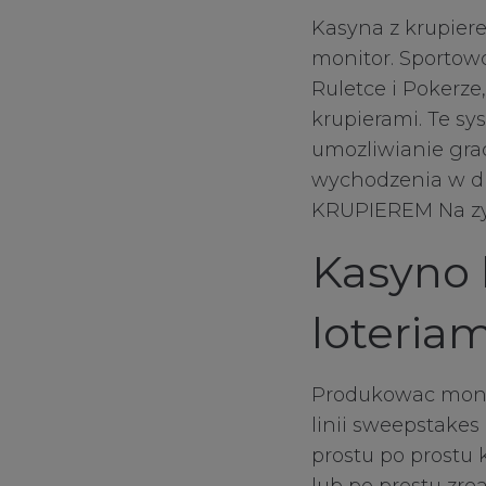
Kasyna z krupier
monitor. Sportow
Ruletce i Pokerz
krupierami. Te sy
umozliwianie gra
wychodzenia w dr
KRUPIEREM Na z
Kasyno 
loteriam
Produkowac monto
linii sweepstake
prostu po prostu