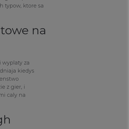
h typow, ktore sa
utowe na
 wyplaty za
dniaja kiedys
zenstwo
 z gier, i
mi caly na
gh