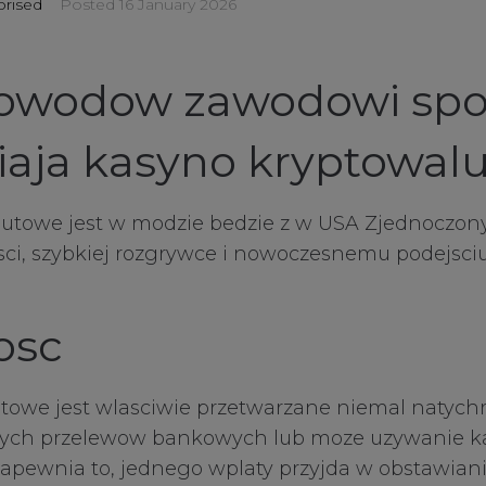
rised
Posted
16 January 2026
powodow zawodowi spo
iaja kasyno kryptowal
utowe jest w modzie bedzie z w USA Zjednoczon
osci, szybkiej rozgrywce i nowoczesnemu podejsci
osc
utowe jest wlasciwie przetwarzane niemal natych
nych przelewow bankowych lub moze uzywanie kar
Zapewnia to, jednego wplaty przyjda w obstawiani