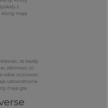
raczy, ktorzy
zyskaly z
 ktorzy maja
stawiac, ze kazdy
c zdolnosci, to
ia sobie uczciwosc
maja udowodniona
rzy maja gra.
verse