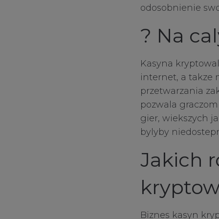
odosobnienie swo
? Na ca
Kasyna kryptowal
internet, a takze
przetwarzania za
pozwala graczom
gier, wiekszych j
bylyby niedostep
Jakich 
kryptow
Biznes kasyn kryp