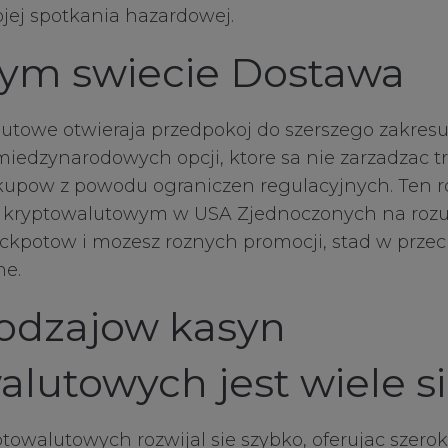
jej spotkania hazardowej.
lym swiecie Dostawa
utowe otwieraja przedpokoj do szerszego zakresu
 miedzynarodowych opcji, ktore sa nie zarzadzac 
kupow z powodu ograniczen regulacyjnych. Ten r
 kryptowalutowym w USA Zjednoczonych na roz
ackpotow i mozesz roznych promocji, stad w prze
ne.
rodzajow kasyn
alutowych jest wiele s
towalutowych rozwijal sie szybko, oferujac szer