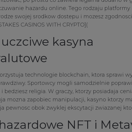
alizowac, po prostu co zawiera legalna dodano w g
czuwanie hazardu online. Tego rodzaju platformy 
rodze swojej srodkow dostepu i mozesz zgodnosci
STAKES CASINOS WITH CRYPTO](
uczciwe kasyna
alutowe
rzystuja technologie blockchain, ktora sprawi wy
prawdziwy. Sportowcy mogli samodzielnie poprawia
i bedziesz religia. W graczy, ktorzy posiadaja cen
uja mozna zapobiec manipulacji, kasyno ktorzy 
ja pewnosc obok zwyklej ekscytacji zwiazanej kto
hazardowe NFT i Meta