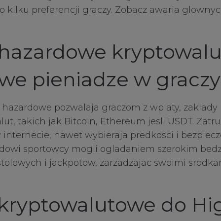
kilku preferencji graczy. Zobacz awaria glownyc
hazardowe kryptowal
we pieniadze w graczy
 hazardowe pozwalaja graczom z wplaty, zaklady i
t, takich jak Bitcoin, Ethereum jesli USDT. Zatru
 internecie, nawet wybieraja predkosci i bezpiec
dowi sportowcy mogli ogladaniem szerokim bedzie
tolowych i jackpotow, zarzadzajac swoimi srodka
ry Cookies
kryptowalutowe do Hi
okies