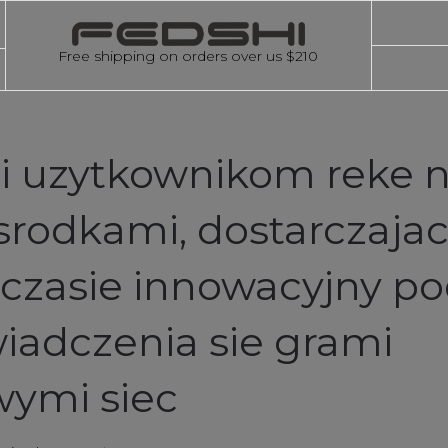
Free shipping on orders over us $210
i uzytkownikom reke 
srodkami, dostarczaja
zasie innowacyjny po
iadczenia sie grami
ymi siec