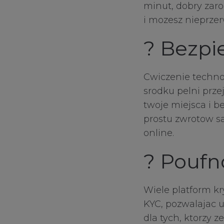
minut, dobry zaro
i mozesz nieprze
? Bezpi
Cwiczenie technol
srodku pelni prze
twoje miejsca i b
prostu zwrotow s
online.
? Poufn
Wiele platform 
KYC, pozwalajac 
dla tych, ktorzy 