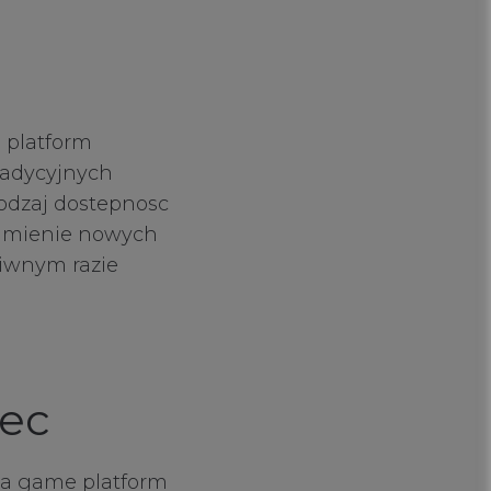
 platform
tradycyjnych
odzaj dostepnosc
umienie nowych
ciwnym razie
iec
oka game platform