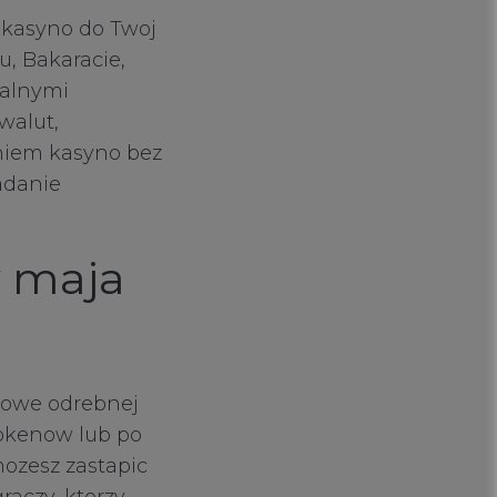
 kasyno do Twoj
, Bakaracie,
nalnymi
walut,
niem kasyno bez
adanie
y maja
dowe odrebnej
tokenow lub po
ozesz zastapic