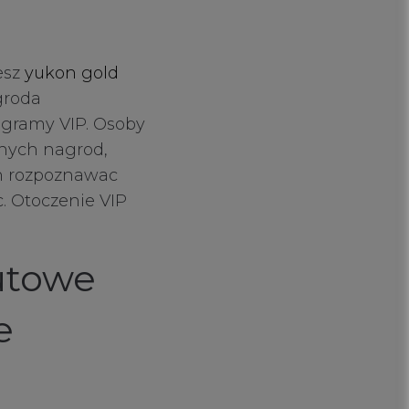
esz
yukon gold
groda
ogramy VIP. Osoby
lnych nagrod,
ch rozpoznawac
c. Otoczenie VIP
utowe
e