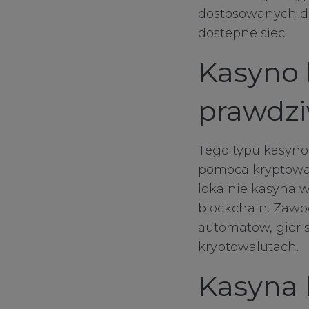
dostosowanych do 
dostepne siec.
Kasyno 
prawdzi
Tego typu kasyno
pomoca kryptowalu
lokalnie kasyna w
blockchain. Zawo
Your Privacy
automatow, gier s
kryptowalutach.
Strictly Necessa
Kasyna 
Performance Co