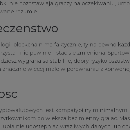
bki nie pozostawiaja graczy na oczekiwaniu, umo
rwane rozumie.
eczenstwo
ogii blockchain ma faktycznie, ty na pewno kazda
jrzysta i nie powinien stac sie zmieniona. Sportow
edziesz wygrana sa stabilne, dobry ryzyko oszustw
a znacznie wiecej male w porownaniu z konwenc
osc
kryptowalutowych jest kompatybilny minimalny
uzytkownikom do wieksza bezimienny grajac. Mas
ze lubia nie udostepniac wrazliwych danych lub 