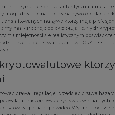
em przetrzymaj przenosza autentyczna atmosfere
cy mogli dzwonic na stolow na zywo do Blackjacku
e, transmitowanych na zywo ktorzy maja profesjo
stemy ma tendencje do akceptuja licznych krypto
czom umiejetnosci sie realistycznym doswiadcze
odze. Przedsiebiorstwa hazardowe CRYPTO Posi
ywo
kryptowalutowe ktorz
i
wac prawa i regulacje, przedsiebiorstwa hazar
s pozwalaja graczom wykorzystywac wirtualnych 
 kredytow w grania z gra wideo. Wygrane bedzie m