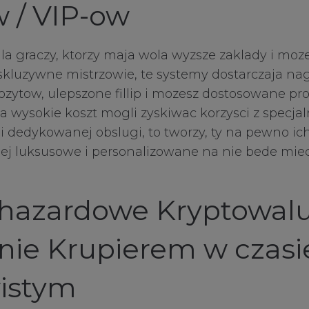
w / VIP-ow
ies
la graczy, ktorzy maja wola wyzsze zaklady i moz
kluzywne mistrzowie, te systemy dostarczaja na
ozytow, ulepszone fillip i mozesz dostosowane pr
es
a wysokie koszt mogli zyskiwac korzysci z specja
i dedykowanej obslugi, to tworzy, ty na pewno i
ziej luksusowe i personalizowane na nie bede mie
S
 hazardowe Kryptowal
nie Krupierem w czasi
istym