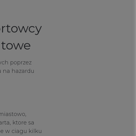
rtowcy
utowe
ych poprzez
u na hazardu
miastowo,
ta, ktore sa
e w ciagu kilku