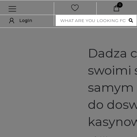
0
LogIn
LogIn
show all
Dadza c
new
swoimi 
women
samym c
men
nft collection
do dosw
accessories
kasynow
art