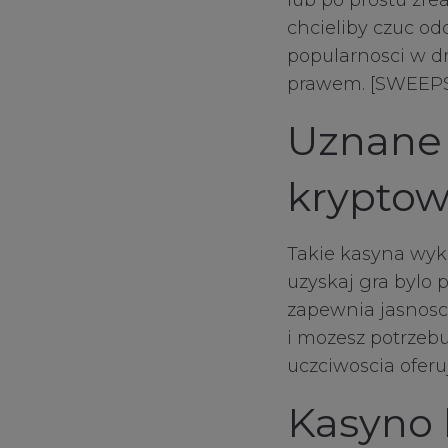
lub po prostu zre
chcieliby czuc od
popularnosci w d
prawem. [SWEEP
Uznane 
kryptow
Takie kasyna wyko
uzyskaj gra bylo 
zapewnia jasnosc 
i mozesz potrzeb
uczciwoscia oferu
Kasyno 