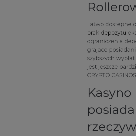
Rollero
Functional Cook
Latwo dostepne d
brak depozytu
eks
ograniczenia dep
Targeting Cooki
grajace posiadani
szybszych wyplat 
jest jeszcze bard
CRYPTO CASINO
Kasyno
posiada
rzeczyw