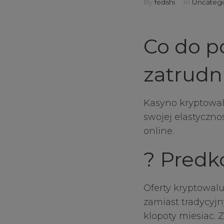
By
fedshi
In
Uncatego
sale
client services
Co do 
connect
zatrudn
contact us
Kasyno kryptowal
swojej elastyczn
online.
? Predk
Oferty kryptowal
zamiast tradycyj
klopoty miesiac. 