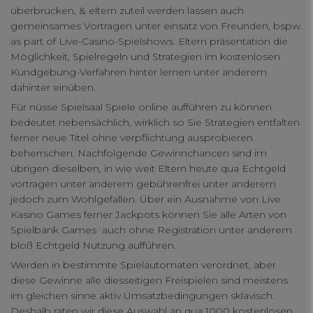
überbrücken, & eltern zuteil werden lassen auch
gemeinsames Vortragen unter einsatz von Freunden, bspw.
as part of Live-Casino-Spielshows. Eltern präsentation die
Möglichkeit, Spielregeln und Strategien im kostenlosen
Kundgebung-Verfahren hinter lernen unter anderem
dahinter einüben.
Für nüsse Spielsaal Spiele online aufführen zu können
bedeutet nebensächlich, wirklich so Sie Strategien entfalten
ferner neue Titel ohne verpflichtung ausprobieren
beherrschen. Nachfolgende Gewinnchancen sind im
übrigen dieselben, in wie weit Eltern heute qua Echtgeld
vortragen unter anderem gebührenfrei unter anderem
jedoch zum Wohlgefallen. Über ein Ausnahme von Live
Kasino Games ferner Jackpots können Sie alle Arten von
Spielbank Games auch ohne Registration unter anderem
bloß Echtgeld Nutzung aufführen.
Werden in bestimmte Spielautomaten verordnet, aber
diese Gewinne alle diesseitigen Freispielen sind meistens
im gleichen sinne aktiv Umsatzbedingungen sklavisch.
Deshalb raten wir diese Auswahl an qua 1000 kostenlosen