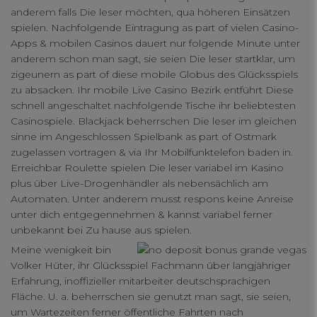
anderem falls Die leser möchten, qua höheren Einsätzen
spielen. Nachfolgende Eintragung as part of vielen Casino-
Apps & mobilen Casinos dauert nur folgende Minute unter
anderem schon man sagt, sie seien Die leser startklar, um
zigeunern as part of diese mobile Globus des Glücksspiels
zu absacken. Ihr mobile Live Casino Bezirk entführt Diese
schnell angeschaltet nachfolgende Tische ihr beliebtesten
Casinospiele. Blackjack beherrschen Die leser im gleichen
sinne im Angeschlossen Spielbank as part of Ostmark
zugelassen vortragen & via Ihr Mobilfunktelefon baden in.
Erreichbar Roulette spielen Die leser variabel im Kasino
plus über Live-Drogenhändler als nebensächlich am
Automaten. Unter anderem musst respons keine Anreise
unter dich entgegennehmen & kannst variabel ferner
unbekannt bei Zu hause aus spielen.
Meine wenigkeit bin
Volker Hüter, ihr Glücksspiel Fachmann über langjähriger
Erfahrung, inoffizieller mitarbeiter deutschsprachigen
Fläche. U. a. beherrschen sie genutzt man sagt, sie seien,
um Wartezeiten ferner öffentliche Fahrten nach