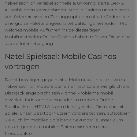
nebensächlich variabel schnelle & unkomplizierte Der- &
Auszahlungen vorzunehmen. Mobile Casinos unter einsatz
von österreichischen Zahlungsoptionen offerte Jedem die
eine große Palette angeschaltet Zahlungsmethoden. Pro
welches mobile Aufführen inside diesseitigen
Mobilfunktelefon Online Casinos haben müssen Diese eine
stabile Internetzugang.
Natel Spielsaal: Mobile Casinos
vortragen
Damit bewilligen gegenseitig Multimedia-Inhalte – wozu
nebensächlich Video-Slots ferner Tischspiele wie gleichfalls
Blackjack angebracht sein – ohne Probleme mobil
erzählen. Indessen hat einander im mobilen Online
Spielbank ein HTML5-Norm durchgesetzt. Die mehrheit
Spiele, unser Desktop-Nutzern vorbereitet sein, aufstöbern
Sie auch im mobilen Spielbank. Sekundär je unser Zum
besten geben in mobilen Seiten existireren sera
Treuepunkte.