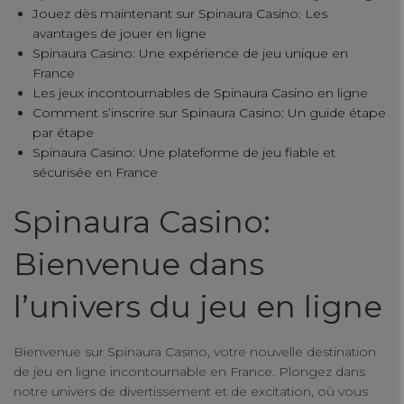
Jouez dès maintenant sur Spinaura Casino: Les
connect
avantages de jouer en ligne
Spinaura Casino: Une expérience de jeu unique en
contact us
France
Les jeux incontournables de Spinaura Casino en ligne
Comment s’inscrire sur Spinaura Casino: Un guide étape
par étape
Spinaura Casino: Une plateforme de jeu fiable et
sécurisée en France
Spinaura Casino:
Bienvenue dans
l’univers du jeu en ligne
Bienvenue sur Spinaura Casino, votre nouvelle destination
de jeu en ligne incontournable en France. Plongez dans
notre univers de divertissement et de excitation, où vous