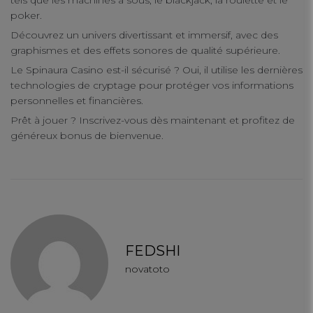
tels que les machines à sous, le blackjack, la roulette et le
poker.
Découvrez un univers divertissant et immersif, avec des
graphismes et des effets sonores de qualité supérieure.
Le Spinaura Casino est-il sécurisé ? Oui, il utilise les dernières
technologies de cryptage pour protéger vos informations
personnelles et financières.
Prêt à jouer ? Inscrivez-vous dès maintenant et profitez de
généreux bonus de bienvenue.
FEDSHI
novatoto