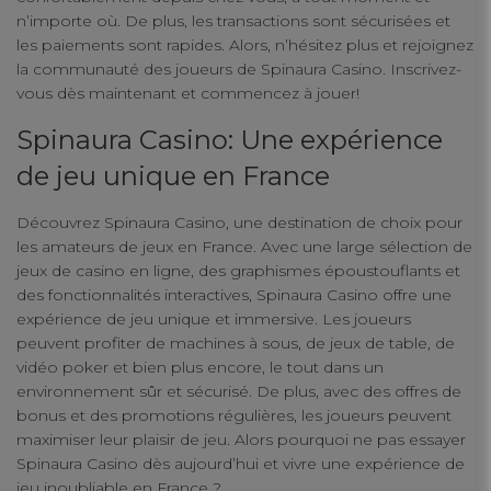
n’importe où. De plus, les transactions sont sécurisées et
les paiements sont rapides. Alors, n’hésitez plus et rejoignez
la communauté des joueurs de Spinaura Casino. Inscrivez-
vous dès maintenant et commencez à jouer!
Spinaura Casino: Une expérience
de jeu unique en France
Découvrez Spinaura Casino, une destination de choix pour
les amateurs de jeux en France. Avec une large sélection de
jeux de casino en ligne, des graphismes époustouflants et
des fonctionnalités interactives, Spinaura Casino offre une
expérience de jeu unique et immersive. Les joueurs
peuvent profiter de machines à sous, de jeux de table, de
vidéo poker et bien plus encore, le tout dans un
environnement sûr et sécurisé. De plus, avec des offres de
bonus et des promotions régulières, les joueurs peuvent
maximiser leur plaisir de jeu. Alors pourquoi ne pas essayer
Spinaura Casino dès aujourd’hui et vivre une expérience de
jeu inoubliable en France ?