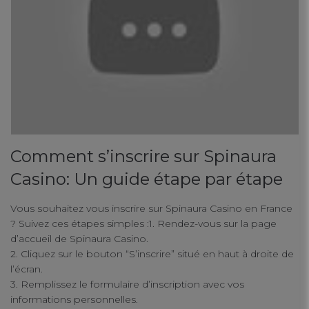
Your Privacy
Comment s’inscrire sur Spinaura
Casino: Un guide étape par étape
Strictly Necessary Cookies
Vous souhaitez vous inscrire sur Spinaura Casino en France
Performance Cookies
? Suivez ces étapes simples :1. Rendez-vous sur la page
d’accueil de Spinaura Casino.
2. Cliquez sur le bouton “S’inscrire” situé en haut à droite de
Functional Cookies
l’écran.
3. Remplissez le formulaire d’inscription avec vos
informations personnelles.