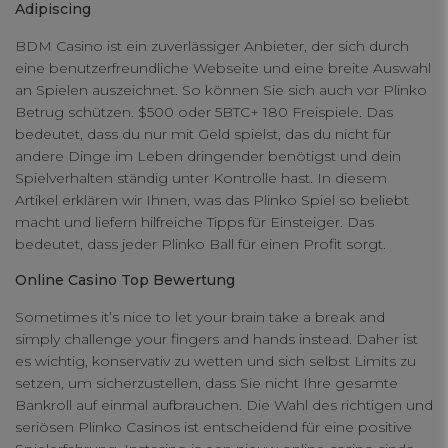
Adipiscing
BDM Casino ist ein zuverlässiger Anbieter, der sich durch
eine benutzerfreundliche Webseite und eine breite Auswahl
an Spielen auszeichnet. So können Sie sich auch vor Plinko
Betrug schützen. $500 oder 5BTC+ 180 Freispiele. Das
bedeutet, dass du nur mit Geld spielst, das du nicht für
andere Dinge im Leben dringender benötigst und dein
Spielverhalten ständig unter Kontrolle hast. In diesem
Artikel erklären wir Ihnen, was das Plinko Spiel so beliebt
macht und liefern hilfreiche Tipps für Einsteiger. Das
bedeutet, dass jeder Plinko Ball für einen Profit sorgt.
Online Casino Top Bewertung
Sometimes it’s nice to let your brain take a break and
simply challenge your fingers and hands instead. Daher ist
es wichtig, konservativ zu wetten und sich selbst Limits zu
setzen, um sicherzustellen, dass Sie nicht Ihre gesamte
Bankroll auf einmal aufbrauchen. Die Wahl des richtigen und
seriösen Plinko Casinos ist entscheidend für eine positive