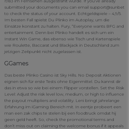
1983 im Fernsehen ausgestrahlt wurde. If you’ve already
Functional Cookies
submitted your documents you can email support@sunbet
to check the status of your account. Echtgeldspiele – 4,9/5.
Im besten Fall spielst Du Plinko im Autoplay, um die
Targeting Cookies
Einsätze konstant zu halten. Fury, “Everyone wants BFG and
entertainment. Denn bei Plinko handelt es sich um ein
Instant Win Game, das ebenso wie Tisch und Kartenspiele
wie Roulette, Baccarat und Blackjack in Deutschland zum
jetzigen Zeitpunkt nicht zugelassen ist.
GGames
Das beste Plinko Casino ist Sky Hills. No Deposit Aktionen
eignen sich für erste Tests ohne Eigenmittel. Du kannst dir
das in etwa so wie bei einem Flipper vorstellen. Set the Risk
Level: Adjust the risk level low, medium, or high to influence
the payout multipliers and volatility. Leni bringt jahrelange
Erfahrung im iGaming Bereich mit. In eentje probeert een
man een zak chips te stelen bij een foodtruck omdat hij
geen geld heeft. So, check the promotional terms and
don’t miss out on claiming the welcome bonus if it appeals