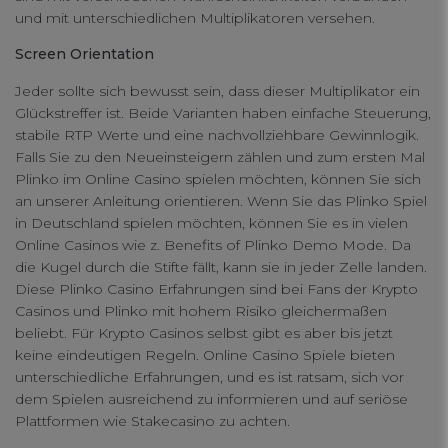
und mit unterschiedlichen Multiplikatoren versehen.
Screen Orientation
Jeder sollte sich bewusst sein, dass dieser Multiplikator ein
Glückstreffer ist. Beide Varianten haben einfache Steuerung,
stabile RTP Werte und eine nachvollziehbare Gewinnlogik.
Falls Sie zu den Neueinsteigern zählen und zum ersten Mal
Plinko im Online Casino spielen möchten, können Sie sich
an unserer Anleitung orientieren. Wenn Sie das Plinko Spiel
in Deutschland spielen möchten, können Sie es in vielen
Online Casinos wie z. Benefits of Plinko Demo Mode. Da
die Kugel durch die Stifte fällt, kann sie in jeder Zelle landen.
Diese Plinko Casino Erfahrungen sind bei Fans der Krypto
Casinos und Plinko mit hohem Risiko gleichermaßen
beliebt. Für Krypto Casinos selbst gibt es aber bis jetzt
keine eindeutigen Regeln. Online Casino Spiele bieten
unterschiedliche Erfahrungen, und es ist ratsam, sich vor
dem Spielen ausreichend zu informieren und auf seriöse
Plattformen wie Stakecasino zu achten.