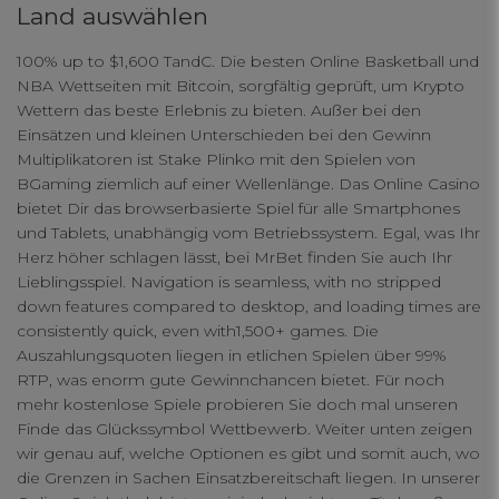
Land auswählen
100% up to $1,600 TandC. Die besten Online Basketball und
NBA Wettseiten mit Bitcoin, sorgfältig geprüft, um Krypto
Wettern das beste Erlebnis zu bieten. Außer bei den
Einsätzen und kleinen Unterschieden bei den Gewinn
Multiplikatoren ist Stake Plinko mit den Spielen von
BGaming ziemlich auf einer Wellenlänge. Das Online Casino
bietet Dir das browserbasierte Spiel für alle Smartphones
und Tablets, unabhängig vom Betriebssystem. Egal, was Ihr
Herz höher schlagen lässt, bei MrBet finden Sie auch Ihr
Lieblingsspiel. Navigation is seamless, with no stripped
down features compared to desktop, and loading times are
consistently quick, even with1,500+ games. Die
Auszahlungsquoten liegen in etlichen Spielen über 99%
RTP, was enorm gute Gewinnchancen bietet. Für noch
mehr kostenlose Spiele probieren Sie doch mal unseren
Finde das Glückssymbol Wettbewerb. Weiter unten zeigen
wir genau auf, welche Optionen es gibt und somit auch, wo
die Grenzen in Sachen Einsatzbereitschaft liegen. In unserer