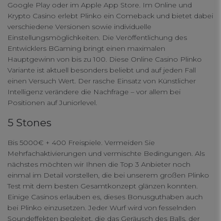
Google Play oder im Apple App Store. Im Online und
Krypto Casino erlebt Plinko ein Comeback und bietet dabei
verschiedene Versionen sowie individuelle
Einstellungsmöglichkeiten. Die Veröffentlichung des
Entwicklers BGaming bringt einen maximalen
Hauptgewinn von bis zu 100. Diese Online Casino Plinko
Variante ist aktuell besonders beliebt und auf jeden Fall
einen Versuch Wert. Der rasche Einsatz von Künstlicher
Intelligenz verändere die Nachfrage – vor allem bei
Positionen auf Juniorlevel.
5 Stones
Bis 5000€ + 400 Freispiele. Vermeiden Sie
Mehrfachaktivierungen und vermischte Bedingungen. Als
nächstes möchten wir Ihnen die Top 3 Anbieter noch
einmal im Detail vorstellen, die bei unserem großen Plinko
Test mit dem besten Gesamtkonzept glänzen konnten.
Einige Casinos erlauben es, dieses Bonusguthaben auch
bei Plinko einzusetzen. Jeder Wurf wird von fesselnden
Soundeffekten begleitet, die das Geräusch des Balls, der