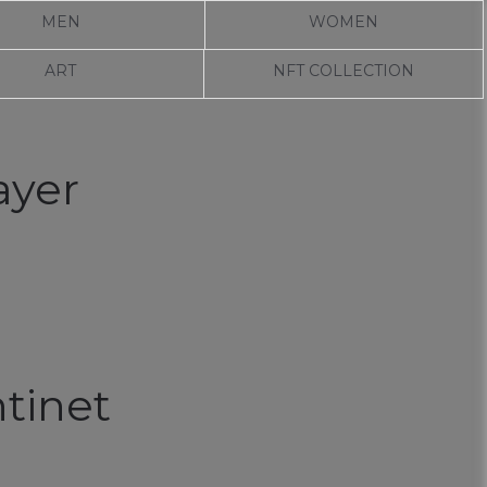
MEN
WOMEN
ART
NFT COLLECTION
ayer
ntinet