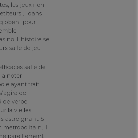
tes, les jeux non
iteurs , ! dans
englobent pour
semble
ino. L’histoire se
urs salle de jeu
fficaces salle de
 a noter
le ayant trait
s’agira de
d de verbe
r la vie les
s astreignant. Si
metropolitain, il
ome pareillement