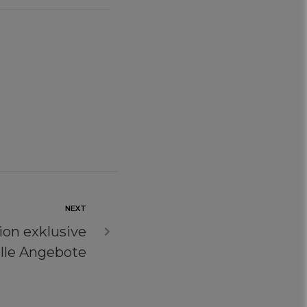
NEXT
ion exklusive
lle Angebote