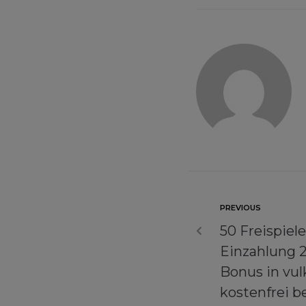
PREVIOUS
50 Freispiel
Einzahlung 
Bonus in vu
kostenfrei b