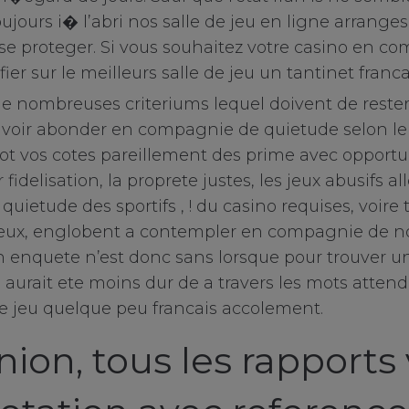
okies
jours i� l’abri nos salle de jeu en ligne arranges,
fit se proteger. Si vous souhaitez votre casino en 
ies
 fier sur le meilleurs salle de jeu un tantinet franc
e nombreuses criteriums lequel doivent de rester
es
ouvoir abonder en compagnie de quietude selon le 
t vos cotes pareillement des prime avec opportu
delisation, la proprete justes, les jeux abusifs al
ietude des sportifs , ! du casino requises, voire 
 jeux, englobent a contempler en compagnie de 
n enquete n’est donc sans lorsque pour trouver u
 aurait ete moins dur de a travers les mots attend
de jeu quelque peu francais accolement.
ion, tous les rapports v