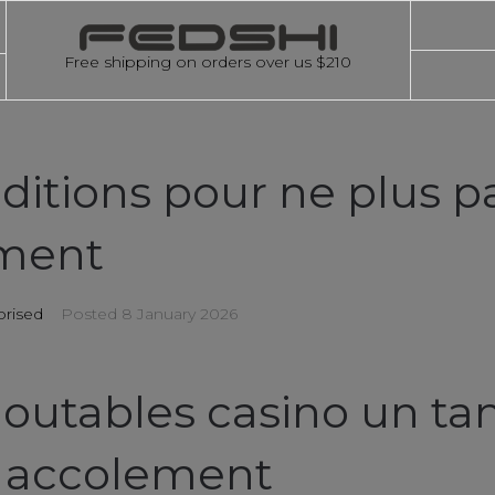
Free shipping on orders over us $210
ditions pour ne plus p
iment
rised
Posted
8 January 2026
doutables casino un ta
s accolement