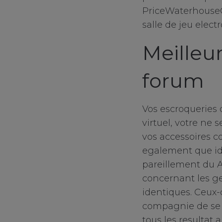
PriceWaterhouseCo
salle de jeu elec
Meilleur
forum
Vos escroqueries 
virtuel, votre ne
vos accessoires c
egalement que id
Your Privacy
pareillement du 
concernant les ge
Strictly Necessa
identiques. Ceux
compagnie de se 
tous les resultat 