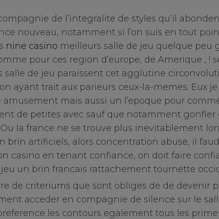
ompagnie de l’integralite de styles qu’il abonden
ence nouveau, notamment si l’on suis en tout poin
es
nine casino
meilleurs salle de jeu quelque peu g
mme pour ces region d’europe, de Amerique , !
 salle de jeu paraissent cet agglutine circonvolut
non ayant trait aux parieurs ceux-la-memes. Eux j
e amusement mais aussi un l’epoque pour com
ent de petites avec sauf que notamment gonfler 
 Ou la france ne se trouve plus inevitablement lo
n brin artificiels, alors concentration abuse, il fau
 casino en tenant confiance, on doit faire confi
e jeu un brin francais rattachement tournette occi
re de criteriums que sont obliges de de devenir 
ent acceder en compagnie de silence sur le sall
reference les contours egalement tous les prime