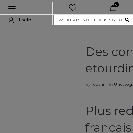
0
LogIn
LogIn
show all
Des con
new
etourd
women
men
By
fedshi
In
Uncatego
nft collection
Plus re
accessories
francai
art