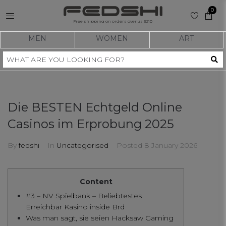
0
Free shipping on orders over us $210
LogIn
MEN
WOMEN
ART
show all
new
women
Die BESTEN Echtgeld Online
Casinos im Erprobung 2025
men
nft collection
By
fedshi
In
Uncategorised
Posted
8 January 2026
accessories
art
Content
#3 – NV Spielbank – Beliebtestes
sale
Erreichbar Kasino inside Brd
Was man sagt, sie seien Hacksaw Gaming
client services