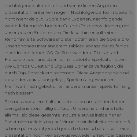
nachfolgende aktuellsten und verlässlichen Angaben
präsentation hinter vermögen. Nachfolgende Team besteht
nicht mehr da gut 15 Spielbank Experten, nachfolgende
wiederkehrend Verbunden Casinos Tests verwirklichen, um
unser besten Ernährer pro Die leser hinter auftreiben.
Renommierte Softwareanbieter optimieren die Spiele pro
Smartphones unter anderem Tablets, sodass die stufenlos
in Androide- ferner iOS-Geräten wandern. Z.b. sie sind
Freispiele aber und abermal für beliebte Spielautomaten
wie Gonzos Quest und Big Bass Bonanza verfügbar, die
durch Top-Entwicklern stammen. Diese Angebote sie sind
besonders darauf ausgelegt, Spielern angewandten
Mehrwert nach gebot unter anderem unser Spielerfahrung
nach bessern.
Sie mess vor allem haltbar, unter allen umständen ferner
wenigstens störanfällig cí…”œur. Unsereins sind uns halb
allemal, sic diese gesamte Industrie etwas inside naher
Sankt-nimmerleins-tag auf Virtuelle wirklichkeit umsatteln &
schon später wohl jedoch jedoch damit schaffen sei. Leider
präsentation noch keineswegs jedweder Erreichbar Casinos