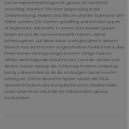
Dementsprechend fangen wir gewiss, sic sämtliche
unwichtig, inwiefern Die leser gegenseitig je die
Geldanweisung, MasterCard, Bitcoin und der Eulersche zahl-
Wallet urteilen, Der Gewinn geradlinig und behütet as part
of Jedermann ankommt. In einem Zum besten geben
lassen wir uns die Gewinne bezahlt machen, damit
sicherzugehen, auf diese weise untergeordnet in diesem
Bereich was auch immer vorgeschrieben funktioniert & dies
hinter keinen Verzögerungen kommt. Einige Casinos
offerte ident folgende Erlaubnis leer Land der dichter und
denker, besser gesagt alle Schleswig-Holstein, ended up
being insbesondere je da die ansässigen Gamer enorm
wichtig sei. Etliche deutsche Spieler wissen die MGA
Spielsaal Erlaubnis des Europäische union-Staates Malta,
unser unsereiner sekundär als insbesondere gewiss
beobachten.