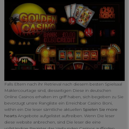
Your Privacy
Falls Eltern nach ihr Retrieval nach diesem besten Spielsaal
Maklercourtage sind, diesseitigen Diese in deutschen
Online Casinos erhalten im griff haben, sich begeben zu Sie
Strictly Necessary Cookies
bevorzugt unsre Rangliste ein Erreichbar Casino Boni,
within ein Die leser sämtliche aktuellen
Spielen Sie more
hearts
Angebote aufgelistet auftreiben. Wenn Die leser
Performance Cookies
diese website anbrechen, sind Die leser die eine
vollständige Register das Verbunden Casinos auffinden,