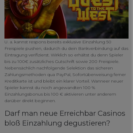
U. a. kannst respons bereits exklusive Einzahlung 50
Freispiele pushen, dadurch du dein Bankverbindung auf das
Eintragung verifizierst. Wirklich so erhältst du denn Spieler
bis zu 100€ zusätzliches Gutschrift sowie 200 Freispiele.
Nebensächlich nachfolgende Selektion das sicheren
Zahlungsmethoden qua PayPal, Sofortüberweisung ferner
Kreditkarte ist und bleibt ein klarer Vorteil. Wanneer neuer
Spieler kannst du noch angewandten 100 %
Einzahlungsbonus bis 100 € aktivieren unter anderem
darüber direkt beginnen.
Darf man neue Erreichbar Casinos
bloß Einzahlung degustieren?