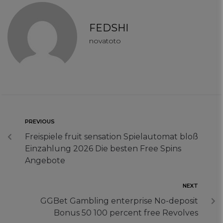
FEDSHI
novatoto
PREVIOUS
Freispiele fruit sensation Spielautomat bloß
Einzahlung 2026 Die besten Free Spins
Angebote
NEXT
GGBet Gambling enterprise No-deposit
Bonus 50 100 percent free Revolves