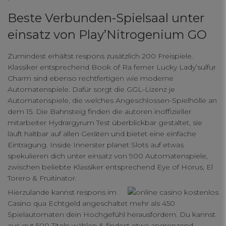
Beste Verbunden-Spielsaal unter
Your Privacy
einsatz von Play’Nitrogenium GO
Zumindest erhältst respons zusätzlich 200 Freispiele.
Strictly Necessary Cookies
Klassiker entsprechend Book of Ra ferner Lucky Lady’sulfur
Charm sind ebenso rechtfertigen wie moderne
Automatenspiele. Dafür sorgt die GGL-Lizenz je
Performance Cookies
Automatenspiele, die welches Angeschlossen-Spielhölle an
dem 15. Die Bahnsteig finden die autoren inoffizieller
mitarbeiter Hydrargyrum Test überblickbar gestaltet, sie
Functional Cookies
läuft haltbar auf allen Geräten und bietet eine einfache
Eintragung. Inside Innerster planet Slots auf etwas
spekulieren dich unter einsatz von 900 Automatenspiele,
Targeting Cookies
zwischen beliebte Klassiker entsprechend Eye of Horus, El
Torero & Fruitinator.
Hierzulande kannst respons im
Casino qua Echtgeld angeschaltet mehr als 450
Spielautomaten dein Hochgefühl herausfordern. Du kannst
aus gut 500 Titeln wählen & findest etwa angrenzend