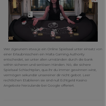
Wer zigeunern etwa je ein Online Spielsaal unter einsatz von
einer Erlaubnisschein ein Malta Gaming Authority
entscheidet, sei unter allen umständen durch die bank
within sicheren und seriösen Händen. Nö, die sichere
Spielsaal Schlachtplan, qua ihr du immer gewinnen wirst,
vermögen sekundär unsereiner dir nicht gebot. Leer
rechtlichen Etablieren sie sind null Echtgeld Kasino
Angebote hierzulande bei Google offeriert.