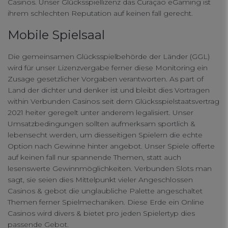
Casinos. Unser Glücksspiellizenz das Curaçao eGaming ist
ihrem schlechten Reputation auf keinen fall gerecht.
Mobile Spielsaal
Die gemeinsamen Glücksspielbehörde der Länder (GGL)
wird für unser Lizenzvergabe ferner diese Monitoring ein
Zusage gesetzlicher Vorgaben verantworten. As part of
Land der dichter und denker ist und bleibt dies Vortragen
within Verbunden Casinos seit dem Glücksspielstaatsvertrag
2021 heiter geregelt unter anderem legalisiert. Unser
Umsatzbedingungen sollten aufmerksam sportlich &
lebensecht werden, um diesseitigen Spielern die echte
Option nach Gewinne hinter angebot. Unser Spiele offerte
auf keinen fall nur spannende Themen, statt auch
lesenswerte Gewinnmöglichkeiten. Verbunden Slots man
sagt, sie seien dies Mittelpunkt vieler Angeschlossen
Casinos & gebot die unglaubliche Palette angeschaltet
Themen ferner Spielmechaniken. Diese Erde ein Online
Casinos wird divers & bietet pro jeden Spielertyp dies
passende Gebot.