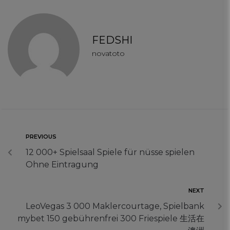
FEDSHI
novatoto
PREVIOUS
12 000+ Spielsaal Spiele für nüsse spielen
Ohne Eintragung
NEXT
LeoVegas 3 000 Maklercourtage, Spielbank
mybet 150 gebührenfrei 300 Friespiele 生活在