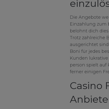
einzulö
Die Angebote wer
Einzahlung zum b
belohnt dich dies
Trotz zahlreiche
ausgerichtet sin
Boni für jedes be
Kunden lukrative
person spielt au
ferner einigen Fr
Casino F
Anbiete