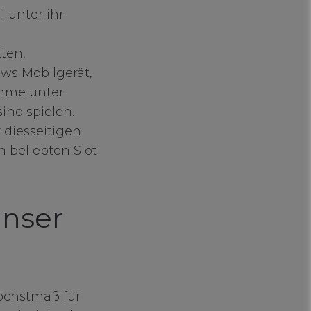
 unter ihr
ten,
ws Mobilgerät,
ahme unter
ino spielen.
diesseitigen
 beliebten Slot
unser
öchstmaß für