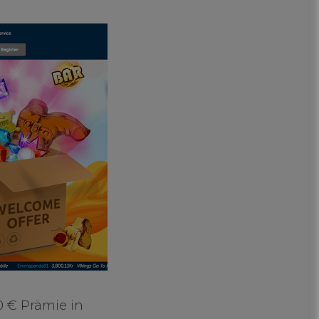
0 € Prämie in