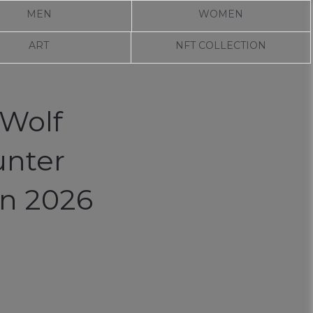
MEN
WOMEN
ART
NFT COLLECTION
 Wolf
unter
en 2026