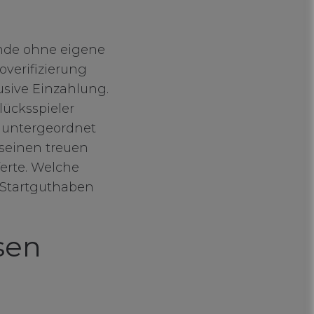
ende ohne eigene
verifizierung
usive Einzahlung.
lücksspieler
r untergeordnet
 seinen treuen
erte. Welche
 Startguthaben
ösen