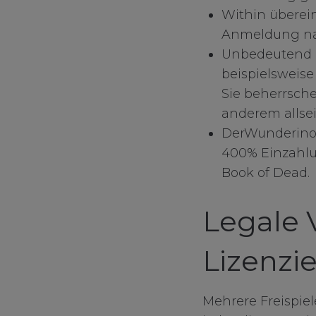
Within überei
Anmeldung nac
Unbedeutend i
beispielsweis
Sie beherrsche
anderem allsei
DerWunderino 
400% Einzahlun
Book of Dead.
Legale 
Lizenzi
Mehrere Freispie