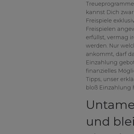
Treueprogrammen,
kannst Dich zwar
Freispiele exklus
Freispielen ange
erfüllst, vermag 
werden. Nur welc
ankommt, darf das 
Einzahlung gebot
finanzielles Mögl
Tipps, unser erk
bloß Einzahlung 
Untamed
und blei