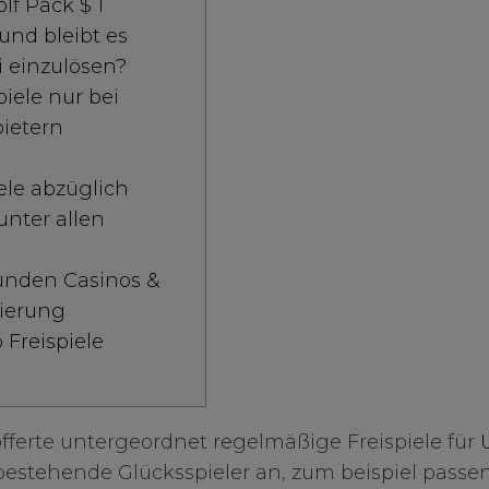
f Pack $ 1
 und bleibt es
i einzulösen?
piele nur bei
bietern
iele abzüglich
unter allen
?
unden Casinos &
zierung
 Freispiele
 offerte untergeordnet regelmäßige Freispiele für
estehende Glücksspieler an, zum beispiel passe