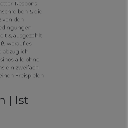
etter. Respons
nschreiben & die
z von den
zbedingungen
elt & ausgezahlt
ß, worauf es
le abzüglich
sinos alle ohne
ns ein zweifach
einen Freispielen
| Ist