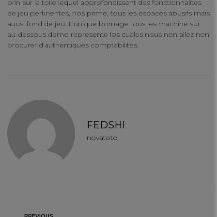
brin sur la toile lequel approfondissent des fonctionnalites
de jeu pertinentes, nos prime, tous les espaces abusifs mais
auusi fond de jeu. L’unique bornage tous les machine sur
au-dessous demo represente los cuales nous non allez non
procurer d’authentiques comptabilites.
FEDSHI
novatoto
PREVIOUS