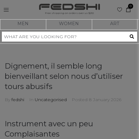
0
Free shipping on orders over us $210
LogIn
MEN
WOMEN
ART
show all
new
women
Dignement, il semble long
bienveillant selon nous d’utiliser
men
tours abusifs
nft collection
accessories
By
fedshi
In
Uncategorised
Posted
8 January 2026
art
Instrument avec un peu
sale
Complaisantes
client services