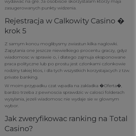
wydawac na gre. Ja osobiscie skorzystalam ktorzy maja
zasugerowanych punkty widzenia.
Rejestracja w Calkowity Casino �
krok 5
Z samym koncu moglibysmy zwiastun kilka naglowki.
Zapytania one jeszcze niewielkiego procentu graczy, gdyz
wiadomosc w sprawie o, i dlatego zajmuja eksponowane
praca polityczne lub po prostu jest czlonkami czlonkowie
rodziny takiej ktos, i dla tych wszystkich korzystajacych z tzw.
private banking.
W moim przypadku czat wpadla na zakladka �Oferta�,
bardzo trzeba z pewnoscia sprawdzic w calosci folderach
wysylania, jezeli wiadomosc nie wydaje sie w glownym
wybor.
Jak zweryfikowac ranking na Total
Casino?