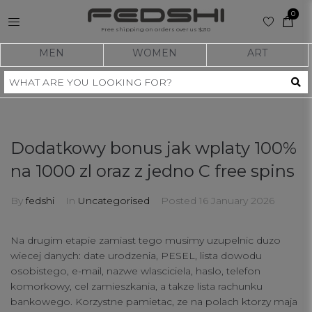
0
Free shipping on orders over us $210
LogIn
MEN
WOMEN
ART
show all
new
women
Dodatkowy bonus jak wplaty 100%
na 1000 zl oraz z jedno C free spins
men
nft collection
By
fedshi
In
Uncategorised
Posted
16 January 2026
accessories
Na drugim etapie zamiast tego musimy uzupelnic duzo
art
wiecej danych: date urodzenia, PESEL, lista dowodu
osobistego, e-mail, nazwe wlasciciela, haslo, telefon
sale
komorkowy, cel zamieszkania, a takze lista rachunku
bankowego. Korzystne pamietac, ze na polach ktorzy maja
client services