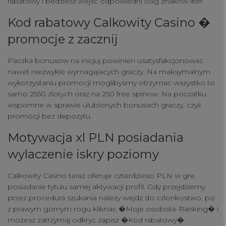
rabatowy i bedziesz wejsc odpowiedni ciag znakow liter.
Kod rabatowy Calkowity Casino �
promocje z zacznij
Paczka bonusow na inicjuj powinien usatysfakcjonowac
Your Privacy
nawet niezwykle wymagajacych graczy. Na maksymalnym
wykorzystaniu promocji moglibysmy otrzymac wszystko to
samo 2550 zlotych oraz na 250 free spinow. Na poczatku
Strictly Necessary Cookies
wspomne w sprawie ulubionych bonusach graczy, czyli
promocji bez depozytu.
Performance Cookies
Motywacja xl PLN posiadania
wylaczenie iskry poziomy
Functional Cookies
Calkowity Casino teraz oferuje czterdziesci PLN w gre
posiadanie tytulu samej aktywacji profil. Gdy przejdziemy
Targeting Cookies
przez procedura szukania nalezy wejdz do czlonkostwo, po
z prawym gornym rogu kliknac �Moje osobiste Ranking� i
mozesz zatrzymaj odkryc zapisz �Kod rabatowy�.