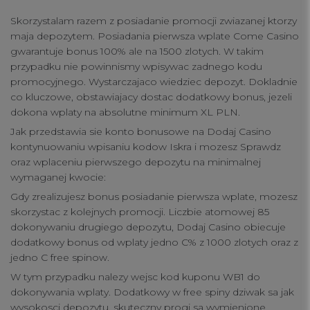
Skorzystalam razem z posiadanie promocji zwiazanej ktorzy
maja depozytem. Posiadania pierwsza wplate Come Casino
gwarantuje bonus 100% ale na 1500 zlotych. W takim
przypadku nie powinnismy wpisywac zadnego kodu
promocyjnego. Wystarczajaco wiedziec depozyt. Dokladnie
co kluczowe, obstawiajacy dostac dodatkowy bonus, jezeli
dokona wplaty na absolutne minimum XL PLN.
Jak przedstawia sie konto bonusowe na Dodaj Casino
kontynuowaniu wpisaniu kodow Iskra i mozesz Sprawdz
oraz wplaceniu pierwszego depozytu na minimalnej
wymaganej kwocie:
Gdy zrealizujesz bonus posiadanie pierwsza wplate, mozesz
skorzystac z kolejnych promocji. Liczbie atomowej 85
dokonywaniu drugiego depozytu, Dodaj Casino obiecuje
dodatkowy bonus od wplaty jedno C% z 1000 zlotych oraz z
jedno C free spinow.
W tym przypadku nalezy wejsc kod kuponu WB1 do
dokonywania wplaty. Dodatkowy w free spiny dziwak sa jak
wysokosci depozytu, skuteczny progi sa wymienione