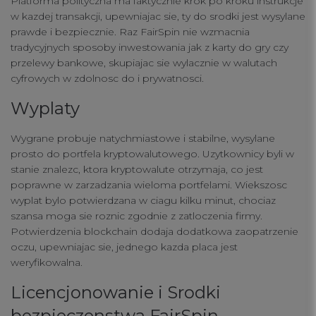
Platforma polityczna ma faktycznie krok po kroku instrukcje
w kazdej transakcji, upewniajac sie, ty do srodki jest wysylane
prawde i bezpiecznie. Raz FairSpin nie wzmacnia
tradycyjnych sposoby inwestowania jak z karty do gry czy
przelewy bankowe, skupiajac sie wylacznie w walutach
cyfrowych w zdolnosc do i prywatnosci.
Wyplaty
Wygrane probuje natychmiastowe i stabilne, wysylane
prosto do portfela kryptowalutowego. Uzytkownicy byli w
stanie znalezc, ktora kryptowalute otrzymaja, co jest
poprawne w zarzadzania wieloma portfelami. Wiekszosc
wyplat bylo potwierdzana w ciagu kilku minut, chociaz
szansa moga sie roznic zgodnie z zatloczenia firmy.
Potwierdzenia blockchain dodaja dodatkowa zaopatrzenie
oczu, upewniajac sie, jednego kazda placa jest
weryfikowalna.
Licencjonowanie i Srodki
bezpieczenstwa FairSpin