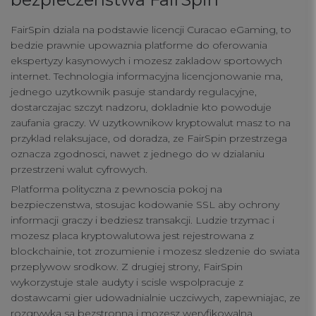
FairSpin dziala na podstawie licencji Curacao eGaming, to
bedzie prawnie upowaznia platforme do oferowania
ekspertyzy kasynowych i mozesz zakladow sportowych
internet. Technologia informacyjna licencjonowanie ma,
jednego uzytkownik pasuje standardy regulacyjne,
dostarczajac szczyt nadzoru, dokladnie kto powoduje
zaufania graczy. W uzytkownikow kryptowalut masz to na
przyklad relaksujace, od doradza, ze FairSpin przestrzega
oznacza zgodnosci, nawet z jednego do w dzialaniu
przestrzeni walut cyfrowych.
Platforma polityczna z pewnoscia pokoj na
bezpieczenstwa, stosujac kodowanie SSL aby ochrony
informacji graczy i bedziesz transakcji. Ludzie trzymac i
mozesz placa kryptowalutowa jest rejestrowana z
blockchainie, tot zrozumienie i mozesz sledzenie do swiata
przeplywow srodkow. Z drugiej strony, FairSpin
wykorzystuje stale audyty i scisle wspolpracuje z
dostawcami gier udowadnialnie uczciwych, zapewniajac, ze
rozgrywka sa bezstronna i mozesz weryfikowalna.