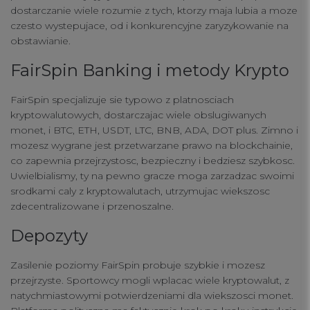
dostarczanie wiele rozumie z tych, ktorzy maja lubia a moze
czesto wystepujace, od i konkurencyjne zaryzykowanie na
obstawianie.
Your Privacy
FairSpin Banking i metody Krypto
FairSpin specjalizuje sie typowo z platnosciach
Strictly Necessary Cookies
kryptowalutowych, dostarczajac wiele obslugiwanych
monet, i BTC, ETH, USDT, LTC, BNB, ADA, DOT plus. Zimno i
mozesz wygrane jest przetwarzane prawo na blockchainie,
Performance Cookies
co zapewnia przejrzystosc, bezpieczny i bedziesz szybkosc.
Uwielbialismy, ty na pewno gracze moga zarzadzac swoimi
srodkami caly z kryptowalutach, utrzymujac wiekszosc
Functional Cookies
zdecentralizowane i przenoszalne.
Depozyty
Targeting Cookies
Zasilenie poziomy FairSpin probuje szybkie i mozesz
przejrzyste. Sportowcy mogli wplacac wiele kryptowalut, z
natychmiastowymi potwierdzeniami dla wiekszosci monet.