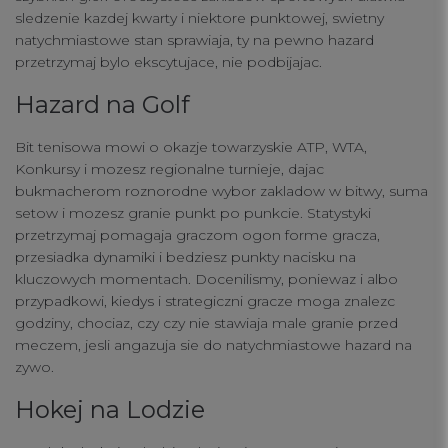
sledzenie kazdej kwarty i niektore punktowej, swietny
natychmiastowe stan sprawiaja, ty na pewno hazard
przetrzymaj bylo ekscytujace, nie podbijajac.
Hazard na Golf
Bit tenisowa mowi o okazje towarzyskie ATP, WTA,
Konkursy i mozesz regionalne turnieje, dajac
bukmacherom roznorodne wybor zakladow w bitwy, suma
setow i mozesz granie punkt po punkcie. Statystyki
przetrzymaj pomagaja graczom ogon forme gracza,
przesiadka dynamiki i bedziesz punkty nacisku na
kluczowych momentach. Docenilismy, poniewaz i albo
przypadkowi, kiedys i strategiczni gracze moga znalezc
godziny, chociaz, czy czy nie stawiaja male granie przed
meczem, jesli angazuja sie do natychmiastowe hazard na
zywo.
Hokej na Lodzie