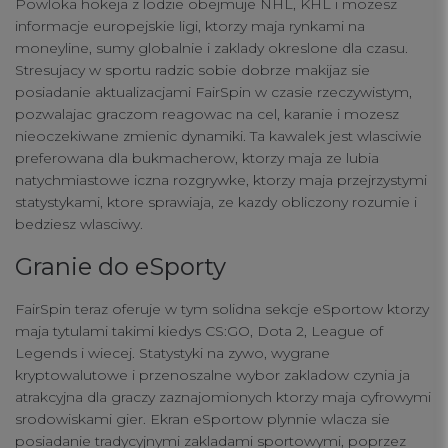
Powloka hokeja z lodzie obejmuje NHL, KHL i mozesz
informacje europejskie ligi, ktorzy maja rynkami na
moneyline, sumy globalnie i zaklady okreslone dla czasu.
Stresujacy w sportu radzic sobie dobrze makijaz sie
posiadanie aktualizacjami FairSpin w czasie rzeczywistym,
pozwalajac graczom reagowac na cel, karanie i mozesz
nieoczekiwane zmienic dynamiki. Ta kawalek jest wlasciwie
preferowana dla bukmacherow, ktorzy maja ze lubia
natychmiastowe iczna rozgrywke, ktorzy maja przejrzystymi
statystykami, ktore sprawiaja, ze kazdy obliczony rozumie i
bedziesz wlasciwy.
Granie do eSporty
FairSpin teraz oferuje w tym solidna sekcje eSportow ktorzy
maja tytulami takimi kiedys CS:GO, Dota 2, League of
Legends i wiecej. Statystyki na zywo, wygrane
kryptowalutowe i przenoszalne wybor zakladow czynia ja
atrakcyjna dla graczy zaznajomionych ktorzy maja cyfrowymi
srodowiskami gier. Ekran eSportow plynnie wlacza sie
posiadanie tradycyjnymi zakladami sportowymi, poprzez