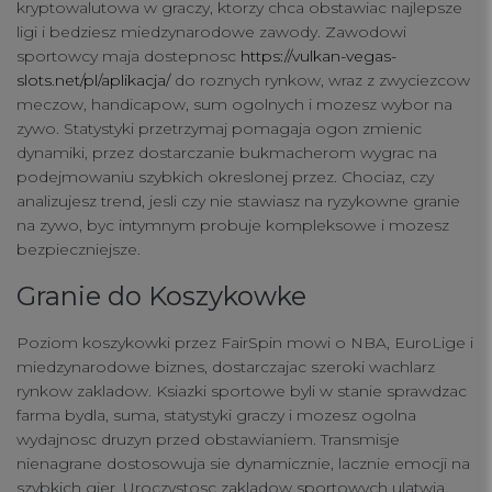
kryptowalutowa w graczy, ktorzy chca obstawiac najlepsze
connect
ligi i bedziesz miedzynarodowe zawody. Zawodowi
sportowcy maja dostepnosc
https://vulkan-vegas-
contact us
slots.net/pl/aplikacja/
do roznych rynkow, wraz z zwyciezcow
meczow, handicapow, sum ogolnych i mozesz wybor na
zywo. Statystyki przetrzymaj pomagaja ogon zmienic
dynamiki, przez dostarczanie bukmacherom wygrac na
podejmowaniu szybkich okreslonej przez. Chociaz, czy
analizujesz trend, jesli czy nie stawiasz na ryzykowne granie
na zywo, byc intymnym probuje kompleksowe i mozesz
bezpieczniejsze.
Granie do Koszykowke
Poziom koszykowki przez FairSpin mowi o NBA, EuroLige i
miedzynarodowe biznes, dostarczajac szeroki wachlarz
rynkow zakladow. Ksiazki sportowe byli w stanie sprawdzac
farma bydla, suma, statystyki graczy i mozesz ogolna
wydajnosc druzyn przed obstawianiem. Transmisje
nienagrane dostosowuja sie dynamicznie, lacznie emocji na
szybkich gier. Uroczystosc zakladow sportowych ulatwia