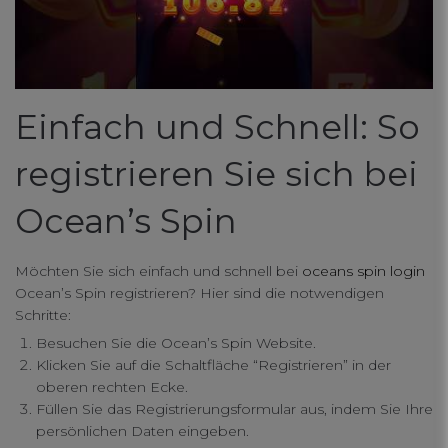
Einfach und Schnell: So
registrieren Sie sich bei
Ocean’s Spin
Möchten Sie sich einfach und schnell bei
oceans spin login
Ocean’s Spin registrieren? Hier sind die notwendigen
Schritte:
Besuchen Sie die Ocean’s Spin Website.
Klicken Sie auf die Schaltfläche “Registrieren” in der
oberen rechten Ecke.
Füllen Sie das Registrierungsformular aus, indem Sie Ihre
persönlichen Daten eingeben.