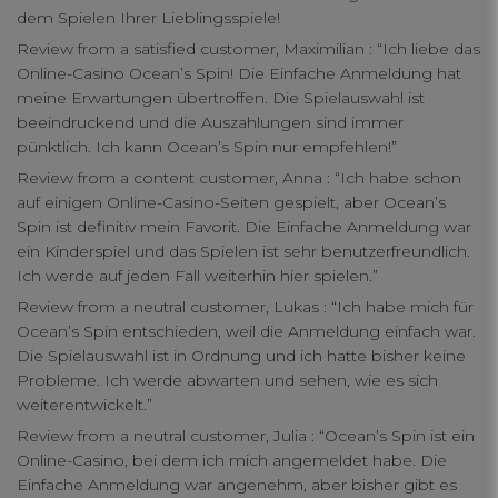
dem Spielen Ihrer Lieblingsspiele!
Review from a satisfied customer, Maximilian : “Ich liebe das
Online-Casino Ocean’s Spin! Die Einfache Anmeldung hat
meine Erwartungen übertroffen. Die Spielauswahl ist
beeindruckend und die Auszahlungen sind immer
pünktlich. Ich kann Ocean’s Spin nur empfehlen!”
Review from a content customer, Anna : “Ich habe schon
auf einigen Online-Casino-Seiten gespielt, aber Ocean’s
Spin ist definitiv mein Favorit. Die Einfache Anmeldung war
ein Kinderspiel und das Spielen ist sehr benutzerfreundlich.
Ich werde auf jeden Fall weiterhin hier spielen.”
Review from a neutral customer, Lukas : “Ich habe mich für
Ocean’s Spin entschieden, weil die Anmeldung einfach war.
Die Spielauswahl ist in Ordnung und ich hatte bisher keine
Probleme. Ich werde abwarten und sehen, wie es sich
weiterentwickelt.”
Review from a neutral customer, Julia : “Ocean’s Spin ist ein
Online-Casino, bei dem ich mich angemeldet habe. Die
Einfache Anmeldung war angenehm, aber bisher gibt es