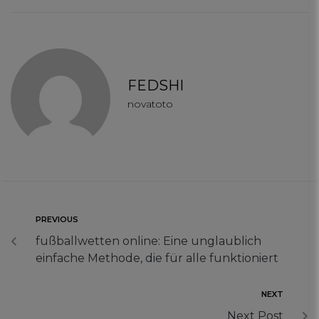
FEDSHI
novatoto
PREVIOUS
fußballwetten online: Eine unglaublich
einfache Methode, die für alle funktioniert
NEXT
Next Post