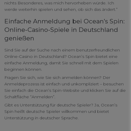
nichts Besonderes, was mich hervorheben würde. Ich
werde weiterhin spielen und sehen, ob sich das ändert.”
Einfache Anmeldung bei Ocean’s Spin:
Online-Casino-Spiele in Deutschland
genießen
Sind Sie auf der Suche nach einem benutzerfreundlichen
Online-Casino in Deutschland? Ocean’s Spin bietet eine
einfache Anmeldung, damit Sie schnell mit dem Spielen
beginnen können.
Fragen Sie sich, wie Sie sich anmelden können? Der
Anmeldeprozess ist einfach und unkompliziert – besuchen
Sie einfach die Ocean’s Spin-Website und klicken Sie auf die
Schaltfläche “Anmelden”.
Gibt es Unterstützung für deutsche Spieler? Ja, Ocean’s
Spin heißt deutsche Spieler willkommen und bietet
Unterstützung in deutscher Sprache.