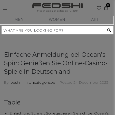
0
Free shipping on orders over us $210
LogIn
MEN
WOMEN
ART
show all
new
women
Einfache Anmeldung bei Ocean’s
Spin: Genießen Sie Online-Casino-
men
Spiele in Deutschland
nft collection
accessories
By
fedshi
In
Uncategorised
Posted
24 December 2025
art
Table
sale
client services
Einfach und Schnell: So registrieren Sie sich bei Ocean’s