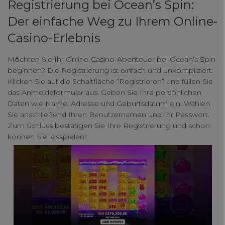
Registrierung bei Ocean’s Spin:
Der einfache Weg zu Ihrem Online-
Casino-Erlebnis
Möchten Sie Ihr Online-Casino-Abenteuer bei Ocean’s Spin
beginnen? Die Registrierung ist einfach und unkompliziert.
Klicken Sie auf die Schaltfläche “Registrieren” und füllen Sie
das Anmeldeformular aus. Geben Sie Ihre persönlichen
Daten wie Name, Adresse und Geburtsdatum ein. Wählen
Sie anschließend Ihren Benutzernamen und Ihr Passwort.
Zum Schluss bestätigen Sie Ihre Registrierung und schon
können Sie losspielen!
Your Privacy
Strictly Necessary Cookies
Performance Cookies