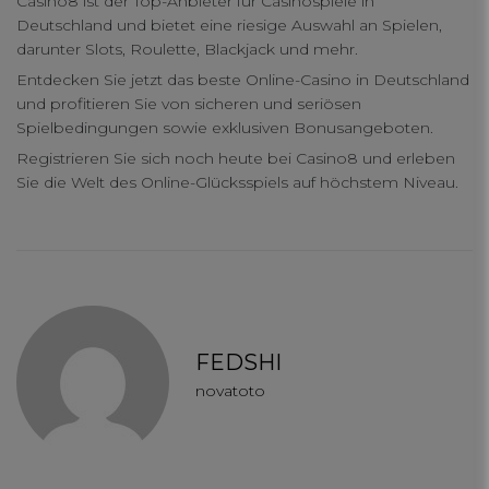
Casino8 ist der Top-Anbieter für Casinospiele in
Deutschland und bietet eine riesige Auswahl an Spielen,
darunter Slots, Roulette, Blackjack und mehr.
Entdecken Sie jetzt das beste Online-Casino in Deutschland
und profitieren Sie von sicheren und seriösen
Spielbedingungen sowie exklusiven Bonusangeboten.
Registrieren Sie sich noch heute bei Casino8 und erleben
Sie die Welt des Online-Glücksspiels auf höchstem Niveau.
FEDSHI
novatoto