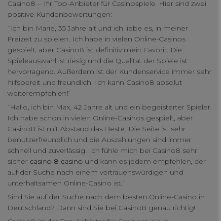
Casino8 – Ihr Top-Anbieter für Casinospiele. Hier sind zwei
positive Kundenbewertungen:
“Ich bin Marie, 35 Jahre alt und ich liebe es, in meiner
Freizeit zu spielen. Ich habe in vielen Online-Casinos
gespielt, aber Casino8 ist definitiv mein Favorit. Die
Spieleauswahl ist riesig und die Qualität der Spiele ist
hervorragend. Außerdem ist der Kundenservice immer sehr
hilfsbereit und freundlich. Ich kann Casino8 absolut
weiterempfehlen!”
“Hallo, ich bin Max, 42 Jahre alt und ein begeisterter Spieler.
Ich habe schon in vielen Online-Casinos gespielt, aber
Casino8 ist mit Abstand das Beste. Die Seite ist sehr
benutzerfreundlich und die Auszahlungen sind immer
schnell und zuverlässig. Ich fühle mich bei Casino8 sehr
sicher
casino 8 casino
und kann es jedem empfehlen, der
auf der Suche nach einem vertrauenswürdigen und
unterhaltsamen Online-Casino ist.”
Sind Sie auf der Suche nach dem besten Online-Casino in
Deutschland? Dann sind Sie bei Casino8 genau richtig!