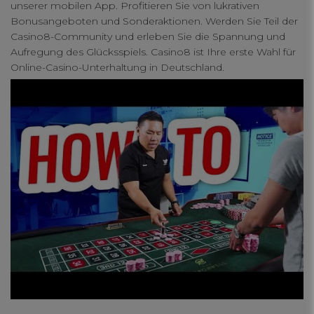
unserer mobilen App. Profitieren Sie von lukrativen
Bonusangeboten und Sonderaktionen. Werden Sie Teil der
Casino8-Community und erleben Sie die Spannung und
Aufregung des Glücksspiels. Casino8 ist Ihre erste Wahl für
Online-Casino-Unterhaltung in Deutschland.