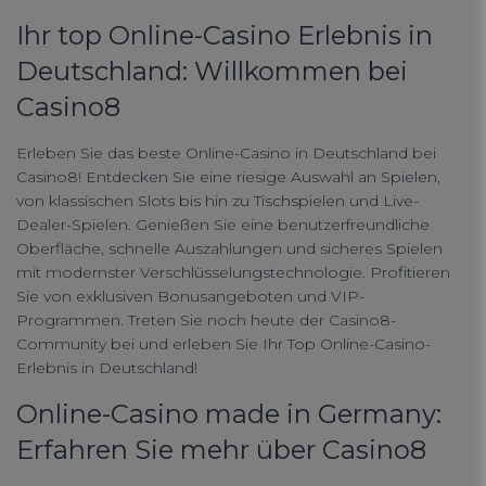
Ihr top Online-Casino Erlebnis in
Deutschland: Willkommen bei
Casino8
Erleben Sie das beste Online-Casino in Deutschland bei
Casino8! Entdecken Sie eine riesige Auswahl an Spielen,
von klassischen Slots bis hin zu Tischspielen und Live-
Your Privacy
Dealer-Spielen. Genießen Sie eine benutzerfreundliche
Oberfläche, schnelle Auszahlungen und sicheres Spielen
mit modernster Verschlüsselungstechnologie. Profitieren
Strictly Necessary Cookies
Sie von exklusiven Bonusangeboten und VIP-
Programmen. Treten Sie noch heute der Casino8-
Community bei und erleben Sie Ihr Top Online-Casino-
Performance Cookies
Erlebnis in Deutschland!
Online-Casino made in Germany:
Functional Cookies
Erfahren Sie mehr über Casino8