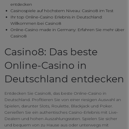
entdecken
connect
Casinospiele auf höchstem Niveau: Casino8 im Test
Ihr top Online-Casino Erlebnis in Deutschland:
contact us
Willkommen bei Casino8
Online-Casino made in Germany: Erfahren Sie mehr über
Casino8
Casino8: Das beste
Online-Casino in
Deutschland entdecken
Entdecken Sie Casino8, das beste Online-Casino in
Deutschland. Profitieren Sie von einer riesigen Auswahl an
Spielen, darunter Slots, Roulette, Blackjack und Poker.
Genießen Sie ein authentisches Casino-Erlebnis mit Live-
Dealern und hohen Auszahlungsraten. Spielen Sie sicher
und bequem von zu Hause aus oder unterwegs mit