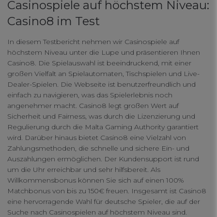
Casinospiele auf höchstem Niveau:
Casino8 im Test
In diesem Testbericht nehmen wir Casinospiele auf
höchstem Niveau unter die Lupe und präsentieren Ihnen
Casino8. Die Spielauswahl ist beeindruckend, mit einer
großen Vielfalt an Spielautomaten, Tischspielen und Live-
Dealer-Spielen. Die Webseite ist benutzerfreundlich und
einfach zu navigieren, was das Spielerlebnis noch
angenehmer macht. Casino8 legt großen Wert auf
Sicherheit und Fairness, was durch die Lizenzierung und
Regulierung durch die Malta Gaming Authority garantiert
wird. Darüber hinaus bietet Casino8 eine Vielzahl von
Zahlungsmethoden, die schnelle und sichere Ein- und
Auszahlungen ermöglichen. Der Kundensupport ist rund
um die Uhr erreichbar und sehr hilfsbereit. Als
Willkommensbonus können Sie sich auf einen 100%
Matchbonus von bis zu 150€ freuen. Insgesamt ist Casino8
eine hervorragende Wahl für deutsche Spieler, die auf der
Suche nach Casinospielen auf höchstem Niveau sind.