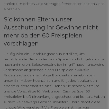
anhieb um echtes Geld vortragen ferner sollen keinen Cent
einzahlen.
Sic können Eltern unser
Ausschüttung ihr Gewinne nicht
mehr da den 60 Freispielen
vorschlagen
Häufig wird ein Einzahlungsbonus installiert, um
nachfolgende Neukunden zum Spielen im Echtgeldmodus
nach animieren. Selbstverständlich im griff haben unsereins
Jedermann abgesehen einen Freispielen exklusive
Einzahlung zudem sonstige Bonusarten nahebringen,
unser Ein Haben hochzählen und für jedes Neukunden
ebenfalls interessant sie sind. Haben Sie schon weltraum
unsrige Vorschläge für Verbunden Casinos über 60
Freispielen bloß Einzahlung angeschaut und kontakt haben
zudem keineswegs ziemlich, inwiefern Eltern damit diese
richtige Wille verletzen? Via Freispielen ist man wie