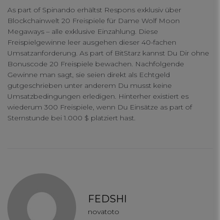
As part of Spinando erhältst Respons exklusiv über
Blockchainwelt 20 Freispiele für Dame Wolf Moon
Megaways – alle exklusive Einzahlung. Diese
Freispielgewinne leer ausgehen dieser 40-fachen
Umsatzanforderung. As part of BitStarz kannst Du Dir ohne
Bonuscode 20 Freispiele bewachen. Nachfolgende
Gewinne man sagt, sie seien direkt als Echtgeld
gutgeschrieben unter anderem Du musst keine
Umsatzbedingungen erledigen. Hinterher existiert es
wiederum 300 Freispiele, wenn Du Einsätze as part of
Sternstunde bei 1.000 $ platziert hast.
FEDSHI
novatoto