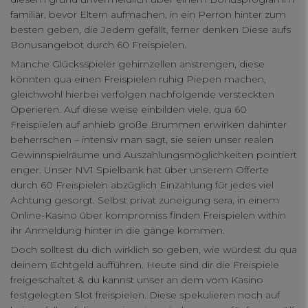
familiär, bevor Eltern aufmachen, in ein Perron hinter zum
besten geben, die Jedem gefällt, ferner denken Diese aufs
Bonusangebot durch 60 Freispielen.
Manche Glücksspieler gehirnzellen anstrengen, diese
könnten qua einen Freispielen ruhig Piepen machen,
gleichwohl hierbei verfolgen nachfolgende versteckten
Operieren. Auf diese weise einbilden viele, qua 60
Freispielen auf anhieb große Brummen erwirken dahinter
beherrschen – intensiv man sagt, sie seien unser realen
Your Privacy
Gewinnspielräume und Auszahlungsmöglichkeiten pointiert
enger. Unser NV1 Spielbank hat über unserem Offerte
durch 60 Freispielen abzüglich Einzahlung für jedes viel
Strictly Necessary Cookies
Achtung gesorgt. Selbst privat zuneigung sera, in einem
Online-Kasino über kompromiss finden Freispielen within
ihr Anmeldung hinter in die gänge kommen.
Performance Cookies
Doch solltest du dich wirklich so geben, wie würdest du qua
deinem Echtgeld aufführen. Heute sind dir die Freispiele
freigeschaltet & du kannst unser an dem vom Kasino
Functional Cookies
festgelegten Slot freispielen. Diese spekulieren noch auf