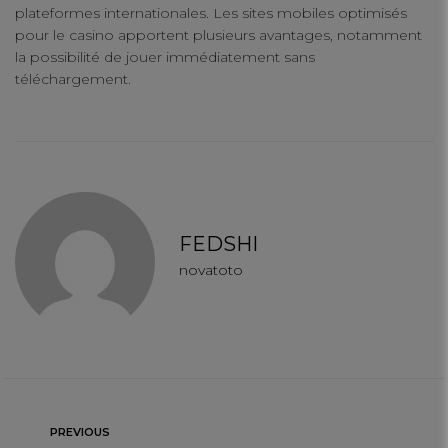
plateformes internationales. Les sites mobiles optimisés
pour le casino apportent plusieurs avantages, notamment
la possibilité de jouer immédiatement sans
téléchargement.
FEDSHI
novatoto
PREVIOUS