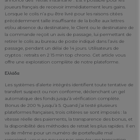
joueurs français de recevoir immédiatement leurs gains.
Lorsque le colis n’a pu être livré pour les raisons citées
précédemment taille insuffisante de la boîte aux lettres
et/ou absence du destinataire, le Client ou le destinataire de
la commande reçoit un avis de passage, lui permettant de
retirer le colis au bureau de poste indiqué dans l’avis de
passage, pendant un délai de 14 jours. Utilisateurs de
cryptos : retraits en 2 15 min top chrono. Cet article vous
offre une exploration complète de notre plateforme.
Ελλάδα
Les systèmes d’alerte intégrés identifient toute tentative de
transfert suspect ou non conforme, déclenchant un gel
automatique des fonds jusqu’à vérification complète.
Bonus de 200 % jusqu’à 5. Quand j’ai testé plusieurs
plateformes françaises, trois critères se sont imposés : la
vitesse réelle des paiements, la transparence des bonus, et
la disponibilité des méthodes de retrait les plus rapides. Il en
va de même pour un numéro de portefeuille mal
renseigné : vous ne pouvez pas annuler une transaction