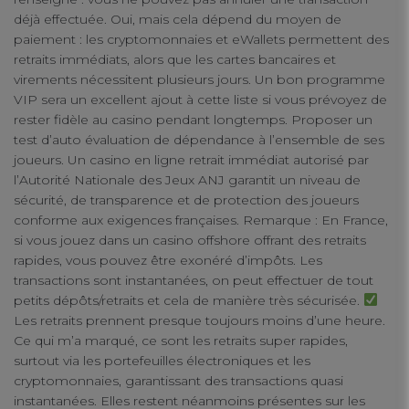
déjà effectuée. Oui, mais cela dépend du moyen de
paiement : les cryptomonnaies et eWallets permettent des
retraits immédiats, alors que les cartes bancaires et
virements nécessitent plusieurs jours. Un bon programme
VIP sera un excellent ajout à cette liste si vous prévoyez de
rester fidèle au casino pendant longtemps. Proposer un
test d’auto évaluation de dépendance à l’ensemble de ses
joueurs. Un casino en ligne retrait immédiat autorisé par
l’Autorité Nationale des Jeux ANJ garantit un niveau de
sécurité, de transparence et de protection des joueurs
conforme aux exigences françaises. Remarque : En France,
si vous jouez dans un casino offshore offrant des retraits
rapides, vous pouvez être exonéré d’impôts. Les
transactions sont instantanées, on peut effectuer de tout
petits dépôts/retraits et cela de manière très sécurisée.
Les retraits prennent presque toujours moins d’une heure.
Ce qui m’a marqué, ce sont les retraits super rapides,
surtout via les portefeuilles électroniques et les
cryptomonnaies, garantissant des transactions quasi
instantanées. Elles restent néanmoins présentes sur les