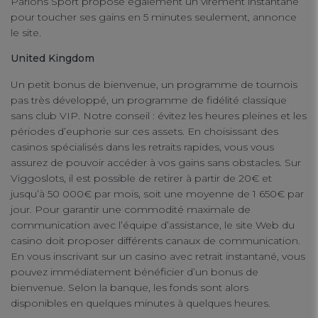
Parions Sport propose également un virement instantané
pour toucher ses gains en 5 minutes seulement, annonce
le site.
United Kingdom
Un petit bonus de bienvenue, un programme de tournois
pas très développé, un programme de fidélité classique
sans club VIP. Notre conseil : évitez les heures pleines et les
périodes d’euphorie sur ces assets. En choisissant des
casinos spécialisés dans les retraits rapides, vous vous
assurez de pouvoir accéder à vos gains sans obstacles. Sur
Viggoslots, il est possible de retirer à partir de 20€ et
jusqu’à 50 000€ par mois, soit une moyenne de 1 650€ par
jour. Pour garantir une commodité maximale de
communication avec l’équipe d’assistance, le site Web du
casino doit proposer différents canaux de communication.
En vous inscrivant sur un casino avec retrait instantané, vous
pouvez immédiatement bénéficier d’un bonus de
bienvenue. Selon la banque, les fonds sont alors
disponibles en quelques minutes à quelques heures.