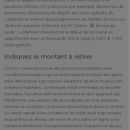
plusieurs critères. On y retrouve par exemple des bonus de
bienvenue, des bonus de dépôt, des tours gratuits, du
cashback et même des programmes de fidélité. Encore un
obstacle à passer. S’inscrire sur X7 Casino.
Bonus du
lundi : Lucky7even transforme le début de semaine en
opportunité avec un bonus de 100 % jusqu’à 1 500 $ + 100
tours gratuits.
Indiquez le montant à retirer
Un bon casino propose des promotions lisibles, sans
conditions irréalistes qui empêcheraient le retrait des gains
issus des bonus. Les casinos adoptent de plus en plus ces
solutions hybrides, combinant retrait immédiat et sécurité
bancaire. Ces deux éléments forment le duo gagnant qui
transforme une session de jeu ordinaire en une aventure
sereine et excitante. Un bonus attractif peut devenir un frein
au retrait rapide si les conditions de mise sont trop strictes.
Aujourd’hui, la vitesse est reine et un casino en ligne avec
retraits instantanés change totalement l’expérience de jeu.