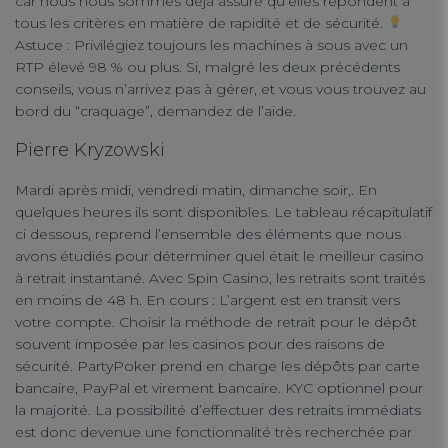
car nous nous sommes déjà assuré qu’elles répondent à
tous les critères en matière de rapidité et de sécurité.
Astuce : Privilégiez toujours les machines à sous avec un
RTP élevé 98 % ou plus. Si, malgré les deux précédents
conseils, vous n’arrivez pas à gérer, et vous vous trouvez au
bord du “craquage”, demandez de l’aide.
Pierre Kryzowski
Mardi après midi, vendredi matin, dimanche soir,. En
quelques heures ils sont disponibles. Le tableau récapitulatif
ci dessous, reprend l’ensemble des éléments que nous
avons étudiés pour déterminer quel était le meilleur casino
à retrait instantané. Avec Spin Casino, les retraits sont traités
en moins de 48 h. En cours : L’argent est en transit vers
votre compte. Choisir la méthode de retrait pour le dépôt
souvent imposée par les casinos pour des raisons de
sécurité. PartyPoker prend en charge les dépôts par carte
bancaire, PayPal et virement bancaire. KYC optionnel pour
la majorité. La possibilité d’effectuer des retraits immédiats
est donc devenue une fonctionnalité très recherchée par