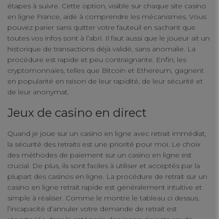
étapes à suivre. Cette option, visible sur chaque site casino
en ligne France, aide à comprendre les mécanismes. Vous
pouvez parier sans quitter votre fauteuil en sachant que
toutes vos infos sont à l’abri. Il faut aussi que le joueur ait un
historique de transactions déjà validé, sans anomalie. La
procédure est rapide et peu contraignante. Enfin, les
cryptomonnaies, telles que Bitcoin et Ethereum, gagnent
en popularité en raison de leur rapidité, de leur sécurité et
de leur anonymat.
Jeux de casino en direct
Quand je joue sur un casino en ligne avec retrait immédiat,
la sécurité des retraits est une priorité pour moi. Le choix
des méthodes de paiement sur un casino en ligne est
crucial. De plus, ils sont faciles à utiliser et acceptés par la
plupart des casinos en ligne. La procédure de retrait sur un
casino en ligne retrait rapide est généralement intuitive et
simple à réaliser. Comme le montre le tableau ci dessus,
l’incapacité d’annuler votre demande de retrait est