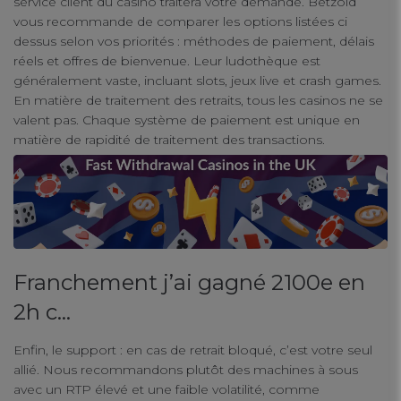
service client du casino traitera votre demande. Betzoid
vous recommande de comparer les options listées ci
dessus selon vos priorités : méthodes de paiement, délais
réels et offres de bienvenue. Leur ludothèque est
généralement vaste, incluant slots, jeux live et crash games.
En matière de traitement des retraits, tous les casinos ne se
valent pas. Chaque système de paiement est unique en
matière de rapidité de traitement des transactions.
Franchement j’ai gagné 2100e en
2h c…
Enfin, le support : en cas de retrait bloqué, c’est votre seul
allié. Nous recommandons plutôt des machines à sous
avec un RTP élevé et une faible volatilité, comme