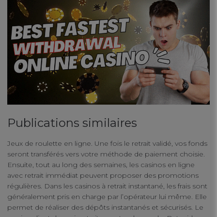
Publications similaires
Jeux de roulette en ligne. Une fois le retrait validé, vos fonds
seront transférés vers votre méthode de paiement choisie.
Ensuite, tout au long des semaines, les casinos en ligne
avec retrait immédiat peuvent proposer des promotions
régulières. Dans les casinos à retrait instantané, les frais sont
généralement pris en charge par l’opérateur lui même. Elle
permet de réaliser des dépôts instantanés et sécurisés. Le