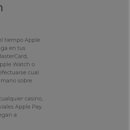
n
el tiempo Apple
aga en tus
MasterCard,
Apple Watch o
 efectuarse cual
a mano sobre
cualquier casino,
viales Apple Pay.
legan a