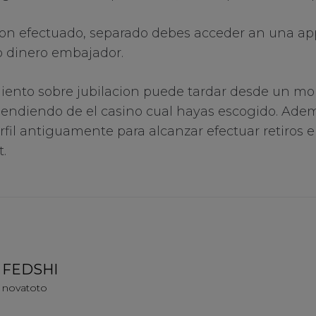
ion efectuado, separado debes acceder an una app
o dinero embajador.
iento sobre jubilacion puede tardar desde un m
pendiendo de el casino cual hayas escogido. Adem
fil antiguamente para alcanzar efectuar retiros e
t.
FEDSHI
novatoto