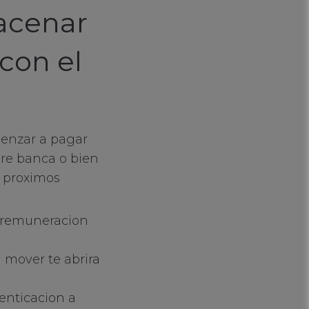
macenar
con el
menzar a pagar
bre banca o bien
 proximos
e remuneracion
 mover te abrira
enticacion a