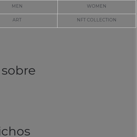
MEN
WOMEN
ART
NFT COLLECTION
 sobre
ichos