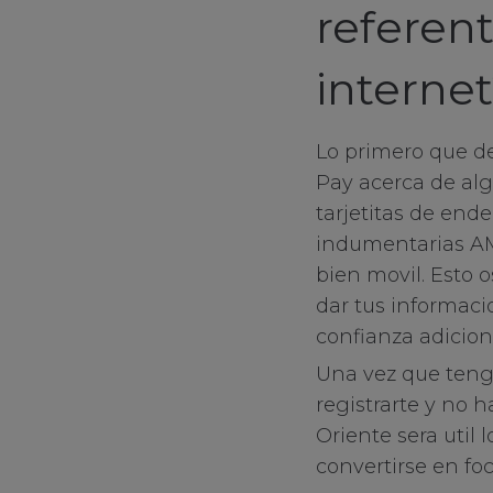
referent
interne
Lo primero que d
Pay acerca de alg
tarjetitas de end
Your Privacy
indumentarias AM
bien movil. Esto o
Strictly Necessa
dar tus informac
confianza adicion
Una vez que tenga
Performance Co
registrarte y no 
Oriente sera util 
Functional Cook
convertirse en fo