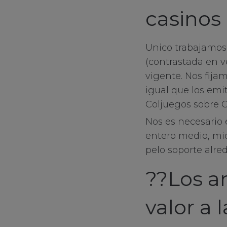
sale
casinos 
client services
Unico trabajamos 
connect
(contrastada en v
vigente. Nos fija
contact us
igual que los em
Coljuegos sobre 
Nos es necesario 
entero medio, mid
pelo soporte alred
??Los a
valor a 