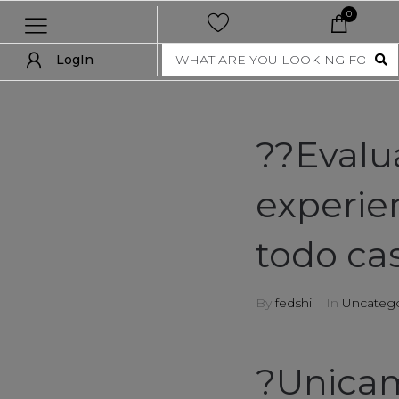
0
LogIn
LogIn
show all
??Evalu
new
experie
women
todo ca
men
nft collection
By
fedshi
In
Uncatego
accessories
?Unicam
art