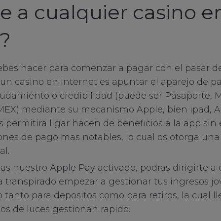
e a cualquier casino e
t?
ebes hacer para comenzar a pagar con el pasar d
un casino en internet es apuntar el aparejo de p
eudamiento o credibilidad (puede ser Pasaporte, 
EX) mediante su mecanismo Apple, bien ipad, 
s permitira ligar hacen de beneficios a la app sin
ry Cookies
iones de pago mas notables, lo cual os otorga un
al.
s nuestro Apple Pay activado, podras dirigirte a 
okies
ha transpirado empezar a gestionar tus ingresos jo
lo tanto para depositos como para retiros, la cual l
ies
cos de luces gestionan rapido.