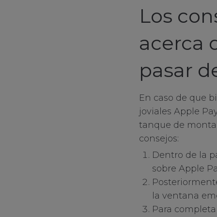
Los con
Targeting Cooki
acerca 
pasar d
En caso de que b
joviales Apple Pa
tanque de montar
consejos:
Dentro de la 
sobre Apple P
Posteriormente
la ventana em
Para completa