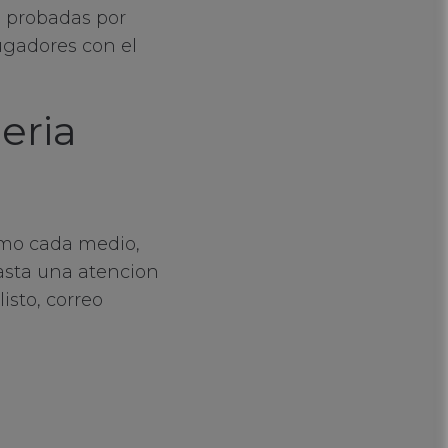
o probadas por
ugadores con el
eria
remo cada medio,
asta una atencion
isto, correo