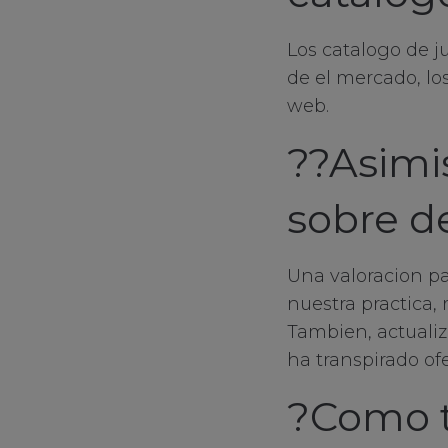
Los catalogo de j
de el mercado, l
web.
??Asimi
sobre d
Una valoracion pa
nuestra practica, 
Tambien, actuali
ha transpirado of
?Como t