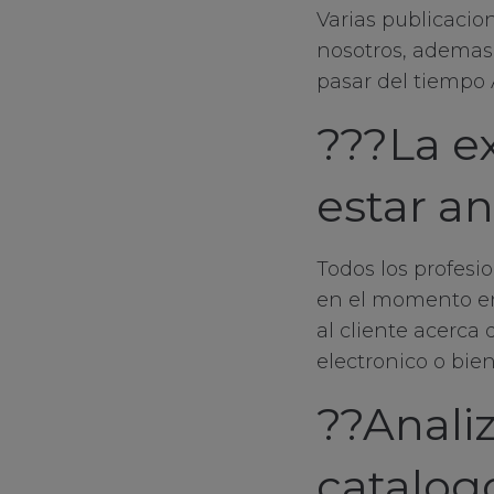
Varias publicacio
nosotros, ademas 
pasar del tiempo 
???La e
estar a
Todos los profesi
en el momento en
al cliente acerca 
electronico o bie
??Anali
catalog