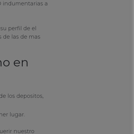
ID indumentarias a
u perfil de el
s de las de mas
no en
de los depositos,
mer lugar.
uerir nuestro