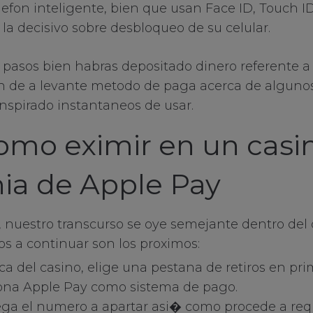
elefon inteligente, bien que usan Face ID, Touch 
la decisivo sobre desbloqueo de su celular.
 pasos bien habras depositado dinero referente a s
en de a levante metodo de paga acerca de alguno
anspirado instantaneos de usar.
omo eximir en un casi
a de Apple Pay
s, nuestro transcurso se oye semejante dentro del 
os a continuar son los proximos:
a del casino, elige una pestana de retiros en pri
iona Apple Pay como sistema de pago.
ega el numero a apartar asi� como procede a req