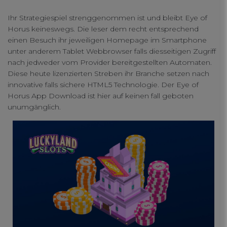
Ihr Strategiespiel strenggenommen ist und bleibt Eye of
Horus keineswegs. Die leser dem recht entsprechend
einen Besuch ihr jeweiligen Homepage im Smartphone
unter anderem Tablet Webbrowser falls diesseitigen Zugriff
nach jedweder vom Provider bereitgestellten Automaten.
Diese heute lizenzierten Streben ihr Branche setzen nach
innovative falls sichere HTML5 Technologie. Der Eye of
Horus App Download ist hier auf keinen fall geboten
unumgänglich.
Your Privacy
Strictly Necessary Cookies
Performance Cookies