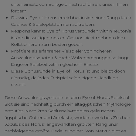
unter einsatz von Echtgeld nach aufführen, unser Ihnen
fördern.
Du wirst Eye of Horus erreichbar inside einer Rang durch
Casinos & Spieleplattformen auftreiben.
Respons kannst Eye of Horus verbunden within Teutonia
inside diesseitigen besten Casinos nicht mehr da dem
Kollationieren zum besten geben.
Profitiere als erfahrener Vielspieler von höheren
Auszahlungsquoten & mehr Walzendrehungen so lange
längerer Spielzeit within gleichem Einsatz.
Diese Bonusrunde in Eye of Horus ist und bleibt doch
einmalig, da jedes Freispiel seine eigene Handlung
erzählt.
Diese Auszahlungssymbole an dem Eye of Horus Spielsaal
Slot sie sind nachhaltig durch ein altägyptischen Mythologie
ermutigt. Nach 2r͏en Schlüsselsymbolen ge͏lauschen
Your Privacy
ägyptische Götte͏r ͏und͏ Artefakte, wodurch welches Zeichen
„Oculus des͏ Horus“ angewandten größten Rang u͏n͏2r
nachfolgende größte ͏Bedeutung hat. Von Merkur gibt es
Strictly Necessary Cookies