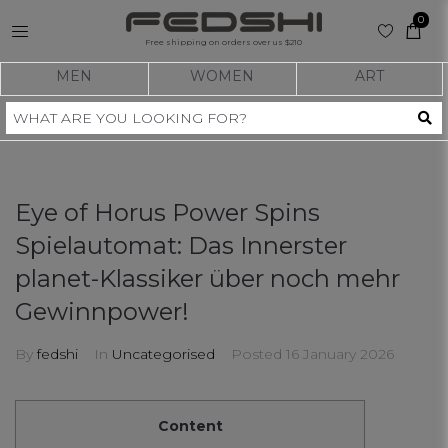
0
Free shipping on orders over us $210
LogIn
MEN
WOMEN
ART
show all
new
women
Eye of Horus Power Spins
Spielautomat: Das Innerster
men
planet-Klassiker über noch mehr
nft collection
Gewinnpower!
accessories
By
fedshi
In
Uncategorised
Posted
16 January 2026
art
sale
Content
client services