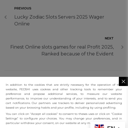
PREVIOUS
Lucky Zodiac Slots Servers 2025 Wager
Online
NEXT
Finest Online slots games for real Profit 2025,
Ranked because of the Evident
In addition to the cookies that are strictly necessary for the operation of this
website, FEDSHI uses cookies and other tracking tools to remember your
preference and propose additional services, to measure our website
performance, to improve our understanding of your interests, and to send you
connect
cart notifications. Our partners use trackers to deliver personalized advertising
based on your browsing habits and your profile, including by using profiling.
client services
You can click on “Accept all cookies” to consent to theses uses or click on “Cookie
Settings” to configure your choices. You may change your preferences, and in
the company
particular withdraw your consent, on our website at any moment.