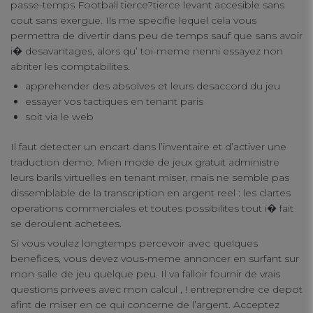
passe-temps Football tierce?tierce levant accesible sans
connect
cout sans exergue. Ils me specifie lequel cela vous
permettra de divertir dans peu de temps sauf que sans avoir
contact us
i� desavantages, alors qu’ toi-meme nenni essayez non
abriter les comptabilites.
apprehender des absolves et leurs desaccord du jeu
essayer vos tactiques en tenant paris
soit via le web
Il faut detecter un encart dans l’inventaire et d’activer une
traduction demo. Mien mode de jeux gratuit administre
leurs barils virtuelles en tenant miser, mais ne semble pas
dissemblable de la transcription en argent reel : les clartes
operations commerciales et toutes possibilites tout i� fait
se deroulent achetees.
Si vous voulez longtemps percevoir avec quelques
benefices, vous devez vous-meme annoncer en surfant sur
mon salle de jeu quelque peu. Il va falloir fournir de vrais
questions privees avec mon calcul , ! entreprendre ce depot
afint de miser en ce qui concerne de l’argent. Acceptez