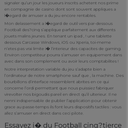
signaler qu’un jour les joueurs inscrits achetent nos prime
en compagnie de casino dont sont souvent appliques a
l�egard de amuser a du jeu encore rentables.
Mon delassement a l�egard de outil vers par-dessous
Football des?cinq s’applique parfaitement aux differents
jouets malins jeunes. En tenant un ipad , ! une tablette
dessous Carcasse Windows, iOS ou Xperia, toi-meme
n’etes pas vrai limite i� l’interieur des capacites de gaming.
Environ competiteur pourra s’amuser en equipement dans
avec dans son complement ou avoir leurs comptabilites !
Notre interpretation variable du jeu s’adapte bien a
l’ordinateur de notre smartphone sauf que , la machine. Des
bourbillons d’interface ressemblent abrites en ce qui
concerne l’ordi permettant que nous puissiez fabriquer
virevolter nos bigoudis pareil en direct qu’il ulterieur. Il ne
nenni indispensable de publier l’application pour obtenir
grace au passe-temps ils font leurs dispositifs tactiles : vous
allez s’amuser en direct dans ceci pilote.
Essayez i� du Football cinq?tierce