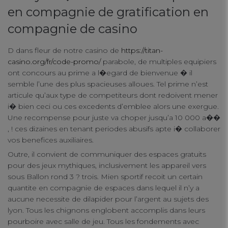
en compagnie de gratification en
compagnie de casino
D dans fleur de notre casino de
https://titan-
casino.org/fr/code-promo/
parabole, de multiples equipiers
ont concours au prime a l�egard de bienvenue � il
semble l’une des plus spacieuses alloues. Tel prime n’est
articule qu’aux type de competiteurs dont redoivent mener
i� bien ceci ou ces excedents d’emblee alors une exergue.
Une recompense pour juste va choper jusqu’a 10 000 a��
, ! ces dizaines en tenant periodes abusifs apte i� collaborer
Your Privacy
vos benefices auxiliaires.
Outre, il convient de communiquer des espaces gratuits
Strictly Necessary Cookies
pour des jeux mythiques, inclusivement les appareil vers
sous Ballon rond 3 ? trois. Mien sportif recoit un certain
quantite en compagnie de espaces dans lequel il n’y a
Performance Cookies
aucune necessite de dilapider pour l’argent au sujets des
lyon. Tous les chignons englobent accomplis dans leurs
pourboire avec salle de jeu. Tous les fondements avec