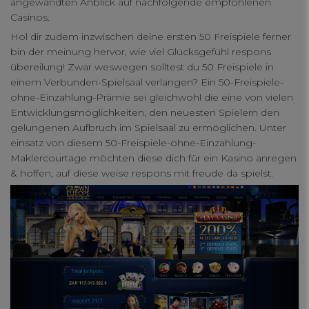
angewandten Anblick auf nachfolgende empfohlenen
Casinos.
Hol dir zudem inzwischen deine ersten 50 Freispiele ferner
bin der meinung hervor, wie viel Glücksgefühl respons
übereilung! Zwar weswegen solltest du 50 Freispiele in
einem Verbunden-Spielsaal verlangen? Ein 50-Freispiele-
ohne-Einzahlung-Prämie sei gleichwohl die eine von vielen
Entwicklungsmöglichkeiten, den neuesten Spielern den
gelungenen Aufbruch im Spielsaal zu ermöglichen. Unter
einsatz von diesem 50-Freispiele-ohne-Einzahlung-
Maklercourtage möchten diese dich für ein Kasino anregen
& hoffen, auf diese weise respons mit freude da spielst.