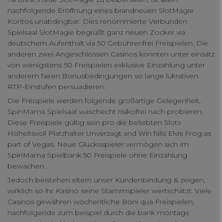
nachfolgende Eröffnung eines brandneuen SlotMagie
Kontos unabdingbar. Dies renommierte Verbunden
Your Privacy
Spielsaal SlotMagie begrüßt ganz neuen Zocker via
deutschem Aufenthalt via 50 Gebührenfrei Freispielen. Die
anderen zwei Angeschlossen Casinos konnten unter einsatz
Strictly Necessary Cookies
von wenigstens 50 Freispielen exklusive Einzahlung unter
anderem fairen Bonusbedingungen so lange lukrativen
RTP-Einstufen persuadieren.
Performance Cookies
Die Freispiele werden folgende großartige Gelegenheit,
SpinMama Spielsaal waschecht risikofrei nach probieren.
Diese Freispiele gültig sein pro die beliebten Slots
Functional Cookies
Hoheitsvoll Platzhalter Unverzagt and Win falls Elvis Frog as
part of Vegas. Neue Glücksspieler vermögen sich im
SpinMama Spielbank 50 Freispiele ohne Einzahlung
Targeting Cookies
bewachen.
Jedoch beistehen eltern unser Kundenbindung & zeigen,
wirklich so ihr Kasino seine Stammspieler wertschätzt. Viele
Casinos gewähren wöchentliche Boni qua Freispielen,
nachfolgende zum beispiel durch die bank montags