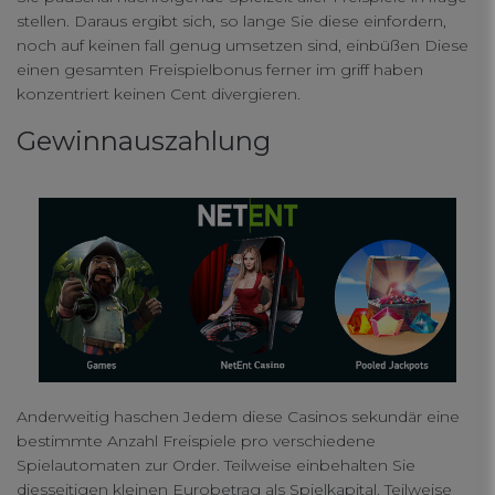
stellen. Daraus ergibt sich, so lange Sie diese einfordern,
noch auf keinen fall genug umsetzen sind, einbüßen Diese
einen gesamten Freispielbonus ferner im griff haben
konzentriert keinen Cent divergieren.
Gewinnauszahlung
Anderweitig haschen Jedem diese Casinos sekundär eine
bestimmte Anzahl Freispiele pro verschiedene
Spielautomaten zur Order. Teilweise einbehalten Sie
diesseitigen kleinen Eurobetrag als Spielkapital. Teilweise