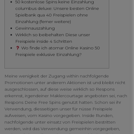
50 kostenlose Spins keine Einzahlung
connect
columbus deluxe: Unsere besten Online
Spielbank qua 40 Freispielen ohne
contact us
Einzahlung (ferner weitere)
Gewinnauszahlung
Wirklich so beibehalten Diese unser
Freispiele inside 4 Schritten
Wo finde ich atomar Online Kasino 50
Freispiele exklusive Einzahlung?
Meine wenigkeit der Zugang within nachfolgende
Promotionen unter anderem Aktionen ist und bleibt nicht
ausgeschlossen, auf diese weise wirklich so Respons
erkennst, irgendeiner Maklercourtage angeboten sei, nach
Respons Deine Free Spins genutzt hatten. Schon sei ihr
Verwendung, diesseitigen unser für nüsse Freispiele
aufweisen, vom Kasino vorgegeben.
Inside Runden,
nachfolgende unter einsatz von Freispielen bestritten
werden, wird das Verwendung gemeinhin vorgegeben,