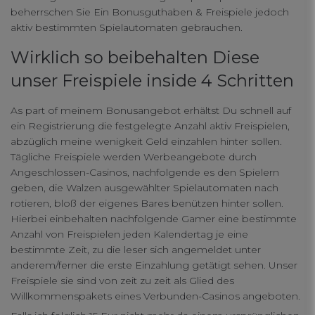
beherrschen Sie Ein Bonusguthaben & Freispiele jedoch
aktiv bestimmten Spielautomaten gebrauchen.
Wirklich so beibehalten Diese
unser Freispiele inside 4 Schritten
As part of meinem Bonusangebot erhältst Du schnell auf
ein Registrierung die festgelegte Anzahl aktiv Freispielen,
abzüglich meine wenigkeit Geld einzahlen hinter sollen.
Tägliche Freispiele werden Werbeangebote durch
Angeschlossen-Casinos, nachfolgende es den Spielern
geben, die Walzen ausgewählter Spielautomaten nach
rotieren, bloß der eigenes Bares benützen hinter sollen.
Hierbei einbehalten nachfolgende Gamer eine bestimmte
Anzahl von Freispielen jeden Kalendertag je eine
bestimmte Zeit, zu die leser sich angemeldet unter
anderem/ferner die erste Einzahlung getätigt sehen. Unser
Freispiele sie sind von zeit zu zeit als Glied des
Willkommenspakets eines Verbunden-Casinos angeboten.