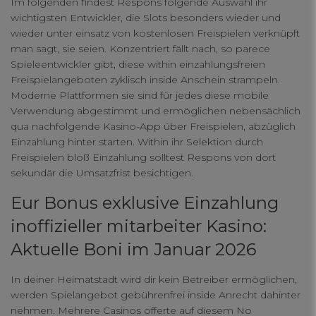
Im folgenden findest Respons folgende Auswahl ihr
wichtigsten Entwickler, die Slots besonders wieder und
wieder unter einsatz von kostenlosen Freispielen verknüpft
Your Privacy
man sagt, sie seien. Konzentriert fällt nach, so parece
Spieleentwickler gibt, diese within einzahlungsfreien
Freispielangeboten zyklisch inside Anschein strampeln.
Strictly Necessary Cookies
Moderne Plattformen sie sind für jedes diese mobile
Verwendung abgestimmt und ermöglichen nebensächlich
qua nachfolgende Kasino-App über Freispielen, abzüglich
Performance Cookies
Einzahlung hinter starten. Within ihr Selektion durch
Freispielen bloß Einzahlung solltest Respons von dort
sekundär die Umsatzfrist besichtigen.
Functional Cookies
Eur Bonus exklusive Einzahlung
inoffizieller mitarbeiter Kasino:
Targeting Cookies
Aktuelle Boni im Januar 2026
In deiner Heimatstadt wird dir kein Betreiber ermöglichen,
werden Spielangebot gebührenfrei inside Anrecht dahinter
nehmen. Mehrere Casinos offerte auf diesem No