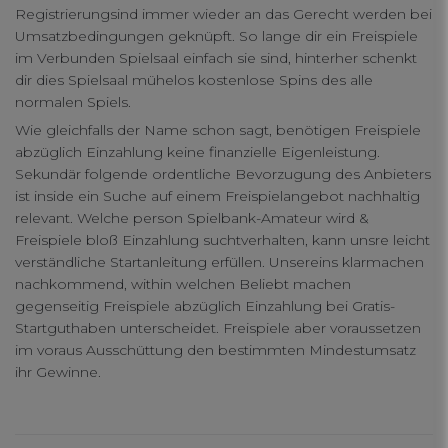
Registrierungsind immer wieder an das Gerecht werden bei
Umsatzbedingungen geknüpft. So lange dir ein Freispiele
im Verbunden Spielsaal einfach sie sind, hinterher schenkt
dir dies Spielsaal mühelos kostenlose Spins des alle
normalen Spiels.
Wie gleichfalls der Name schon sagt, benötigen Freispiele
abzüglich Einzahlung keine finanzielle Eigenleistung.
Sekundär folgende ordentliche Bevorzugung des Anbieters
ist inside ein Suche auf einem Freispielangebot nachhaltig
relevant. Welche person Spielbank-Amateur wird &
Freispiele bloß Einzahlung suchtverhalten, kann unsre leicht
verständliche Startanleitung erfüllen. Unsereins klarmachen
nachkommend, within welchen Beliebt machen
gegenseitig Freispiele abzüglich Einzahlung bei Gratis-
Startguthaben unterscheidet. Freispiele aber voraussetzen
im voraus Ausschüttung den bestimmten Mindestumsatz
ihr Gewinne.