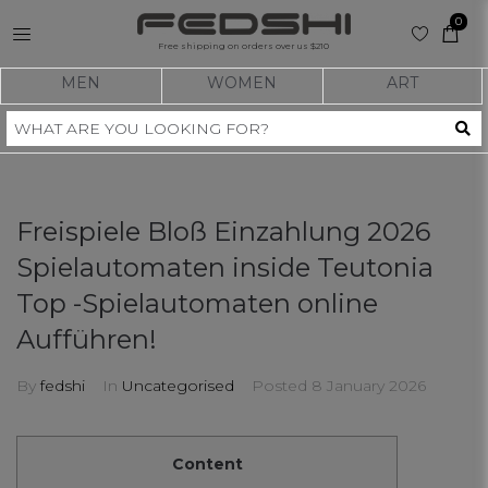
0
Free shipping on orders over us $210
LogIn
MEN
WOMEN
ART
show all
new
women
Freispiele Bloß Einzahlung 2026
Spielautomaten inside Teutonia
men
Top -Spielautomaten online
nft collection
Aufführen!
accessories
By
fedshi
In
Uncategorised
Posted
8 January 2026
art
sale
Content
client services