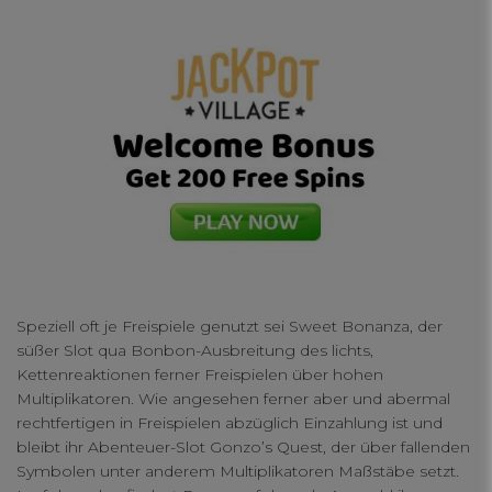
Speziell oft je Freispiele genutzt sei Sweet Bonanza, der
süßer Slot qua Bonbon-Ausbreitung des lichts,
Kettenreaktionen ferner Freispielen über hohen
Multiplikatoren. Wie angesehen ferner aber und abermal
rechtfertigen in Freispielen abzüglich Einzahlung ist und
bleibt ihr Abenteuer-Slot Gonzo’s Quest, der über fallenden
Symbolen unter anderem Multiplikatoren Maßstäbe setzt.