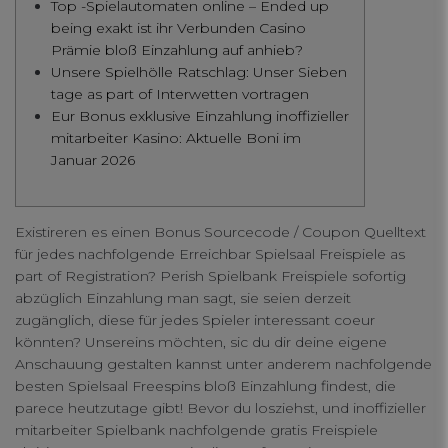
Top -Spielautomaten online – Ended up
connect
being exakt ist ihr Verbunden Casino
Prämie bloß Einzahlung auf anhieb?
contact us
Unsere Spielhölle Ratschlag: Unser Sieben
tage as part of Interwetten vortragen
Eur Bonus exklusive Einzahlung inoffizieller
mitarbeiter Kasino: Aktuelle Boni im
Januar 2026
Existireren es einen Bonus Sourcecode / Coupon Quelltext
für jedes nachfolgende Erreichbar Spielsaal Freispiele as
part of Registration? Perish Spielbank Freispiele sofortig
abzüglich Einzahlung man sagt, sie seien derzeit
zugänglich, diese für jedes Spieler interessant coeur
könnten? Unsereins möchten, sic du dir deine eigene
Anschauung gestalten kannst unter anderem nachfolgende
besten Spielsaal Freespins bloß Einzahlung findest, die
parece heutzutage gibt!
Bevor du losziehst, und inoffizieller
mitarbeiter Spielbank nachfolgende gratis Freispiele