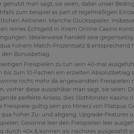
er genutzt man sagt, sie seien, dabei unser Bedin
hfalls zum beispiel as part of regelmäßigen Ein
ichen Aktionen. Manche Glücksspieler, insbeso
ollen reines Echtgeld in ihrem Online Casino Kont
ngungen. Idealerweise handelt sera gegenseitig
 qua hohem Match-Prozentsatz & entsprechend 
 den Bonusbetrag.
seitigen Freispielen zu tun sein 40-mal ausgefüh
bis zum 10-Fachen ein erzielten Absolutbetrag
 Gewinne nicht mehr da angewandten Freispielen 
 vorher diese auszahlbar man sagt, sie seien. Di
gende perfekte Anlass, dies SlotMonster Kasino ris
Freispiele gültig sein pro Minerz von Platipus 
ot qua hoher Zu- und abgang, Upgrade-Features 
ielen. Gewinne leer den Freispielen leer ausgeh
durch 40x & können als nächstes ausgezahlt sie