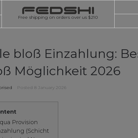
Free shipping on orders over us $210
ele bloß Einzahlung: Be
loß Möglichkeit 2026
rised
Posted
8 January 2026
ntent
qua Provision
nzahlung (Schicht