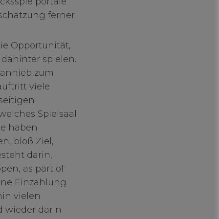
cksspielportale
tschätzung ferner
e Opportunität,
dahinter spielen.
f anhieb zum
ftritt viele
seitigen
 welches Spielsaal
Sie haben
, bloß Ziel,
steht darin,
pen, as part of
hne Einzahlung
in vielen
 wieder darin