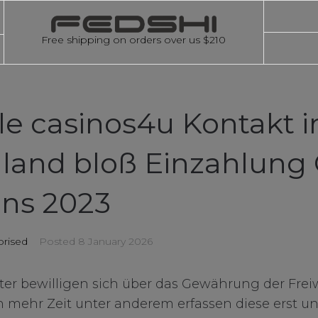
Free shipping on orders over us $210
le casinos4u Kontakt i
land bloß Einzahlung 
ins 2023
rised
Posted
8 January 2026
ter bewilligen sich über das Gewährung der Frei
 mehr Zeit unter anderem erfassen diese erst u