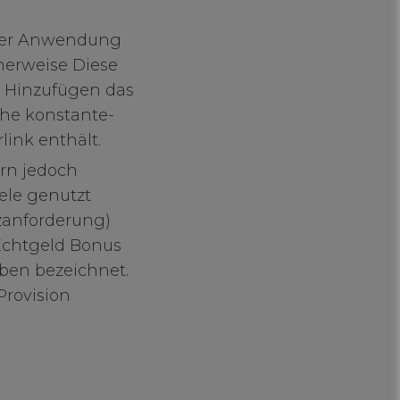
d der Anwendung
herweise Diese
m Hinzufügen das
che konstante-
link enthält.
rn jedoch
iele genutzt
zanforderung)
Echtgeld Bonus
ben bezeichnet.
rovision