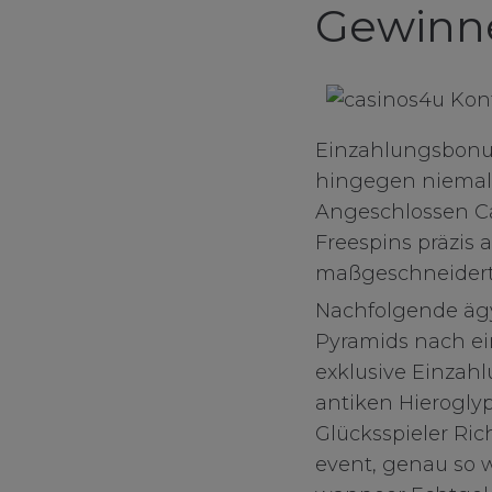
Gewinne
Einzahlungsbonu
hingegen niemals
Angeschlossen Ca
Freespins präzis 
maßgeschneidert 
Nachfolgende ägy
Pyramids nach ein
exklusive Einzahl
antiken Hierogly
Glücksspieler Ri
event, genau so w