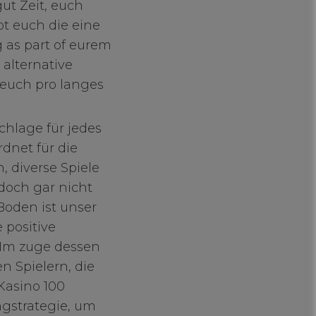
ut Zeit, euch
t euch die eine
 as part of eurem
 alternative
 euch pro langes
chlage für jedes
dnet für die
, diverse Spiele
doch gar nicht
Boden ist unser
 positive
 Im zuge dessen
n Spielern, die
Kasino 100
ingstrategie, um