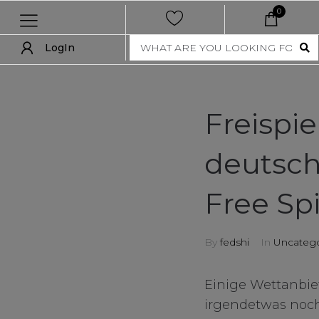
0
LogIn
LogIn
show all
Freispie
new
deutsch
women
Free Sp
men
nft collection
By
fedshi
In
Uncatego
accessories
Einige Wettanbie
art
irgendetwas noch