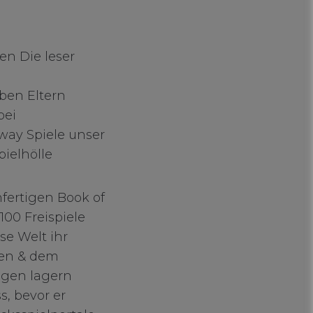
en Die leser
ben Eltern
bei
way Spiele unser
pielhölle
fertigen Book of
100 Freispiele
se Welt ihr
hen & dem
ngen lagern
s, bevor er