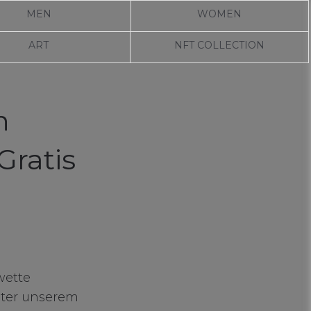
MEN
WOMEN
ART
NFT COLLECTION
n
Gratis
wette
nter unserem