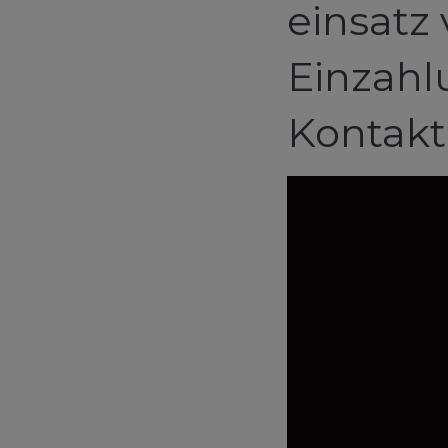
einsatz
Einzahl
Kontakt