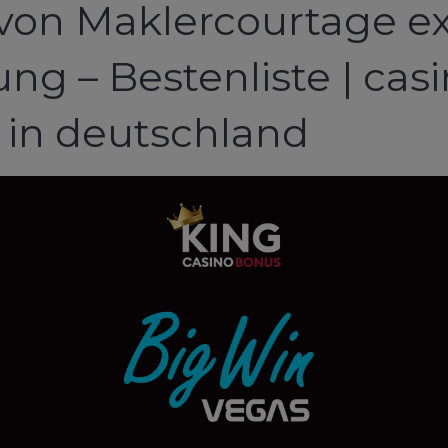
 von Maklercourtage ex
ung – Bestenliste | cas
 in deutschland