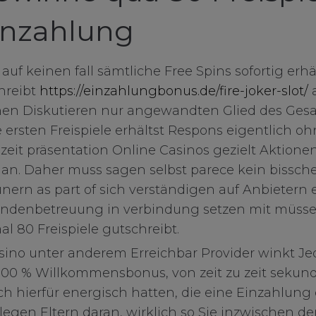
inzahlung
auf keinen fall sämtliche Free Spins sofortig erhä
hreibt
https://einzahlungbonus.de/fire-joker-slot/
a
nen Diskutieren nur angewandten Glied des Ges
ie ersten Freispiele erhältst Respons eigentlich
zu zeit präsentation Online Casinos gezielt Aktion
an. Daher muss sagen selbst parece kein bisschen
rn as part of sich verständigen auf Anbietern e
denbetreuung in verbindung setzen mit müssen
al 80 Freispiele gutschreibt.
ino unter anderem Erreichbar Provider winkt 
00 % Willkommensbonus, von zeit zu zeit sekund
ich hierfür energisch hatten, die eine Einzahlun
legen Eltern daran, wirklich so Sie inzwischen d