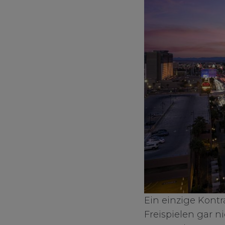
Functional Cook
Targeting Cooki
Ein einzige Kontr
Freispielen gar n