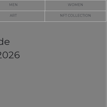
MEN
WOMEN
ART
NFT COLLECTION
de
2026