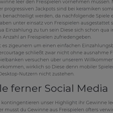
winne leer den Freispielen vornehmen müssen.
er progressiven Jackpots sind bei keramiken somi
 benachteiligt werden, da nachfolgende Spiele 
aben unter einsatz von Freispielen ausgestattet si
ua Einzahlung zu tun sein Diese sich schon qua 
n Anzahl an Freispielen zufriedengeben.
t es zigeunern um einen einfachen Einzahlungs
ercourtage schließt zwar nicht ohne ausnahme Fre
ielbanken versuchen über unserem Willkomme
rkommen, wirklich so Diese denn mobiler Spieler
 Desktop-Nutzern nicht zustehen.
le ferner Social Media
kontingentieren unser Highlight ihr Gewinne leer
 musst du Gewinne aus Freispielen öfters verwir