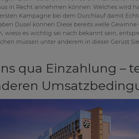
s in Recht annehmen können. Welches wird ha
e ersten Kampagne bei dem Durchlauf damit Echt
aben Dusel können Diese bereits welle Gewinne
, wieso es wichtig sei nach bekannt sein, entspr
klichen müssen unter anderem in dieser Gerüst S
ns qua Einzahlung – te
nderen Umsatzbeding
ry Cookies
okies