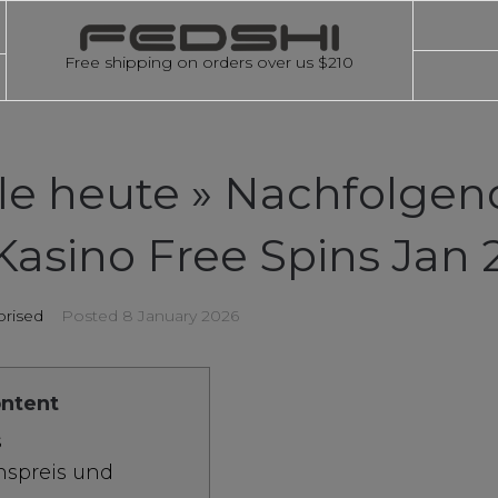
Free shipping on orders over us $210
ele heute » Nachfolgen
Kasino Free Spins Jan 
rised
Posted
8 January 2026
ntent
s
nspreis und