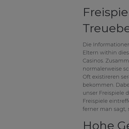
Freispi
Treueb
Die Informatione
Eltern within die
Casinos. Zusammen
normalerweise sc
Oft existireren s
bekommen. Dabei l
unser Freispiele 
Freispiele eintr
ferner man sagt, 
Hohe Ge