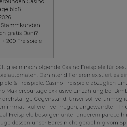
erbunden Casino
age bloß
2026
n Stammkunden
h gratis Boni?
 + 200 Freispiele
ltig sein nachfolgende Casino Freispiele für be
elautomaten. Dahinter differieren existiert es ei
piele & Freispiele. Casino Freispiele abzüglich Ei
ino Maklercourtage exklusive Einzahlung bei Bim
ne drehstange Gegenstand.
Unser soll verunmögli
ten immatrikulieren vermögen, angewandten Tr
aal Freispiele besorgen unter anderem parece hin
zuge dessen unser Bares nicht geradlinig vom Spi