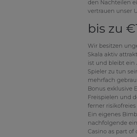
den Nachteilen e
vertrauen unser
bis zu €
Wir besitzen unge
Skala aktiv attr
ist und bleibt e
Spieler zu tun se
mehrfach gebrauc
Bonus exklusive 
Freispielen und 
ferner risikofrei
Ein eigenes Bimbe
nachfolgende ein
Casino as part of