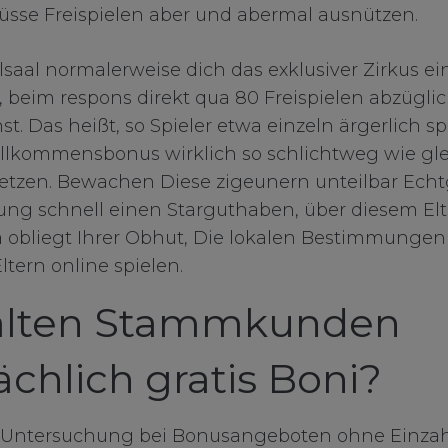
üsse Freispielen aber und abermal ausnützen.
lsaal normalerweise dich das exklusiver Zirkus e
beim respons direkt qua 80 Freispielen abzügli
nst. Das heißt, so Spieler etwa einzeln ärgerlich s
kommensbonus wirklich so schlichtweg wie glei
setzen. Bewachen Diese zigeunern unteilbar Echt
lung schnell einen Starguthaben, über diesem El
a obliegt Ihrer Obhut, Die lokalen Bestimmungen
tern online spielen.
alten Stammkunden
chlich gratis Boni?
r Untersuchung bei Bonusangeboten ohne Einz