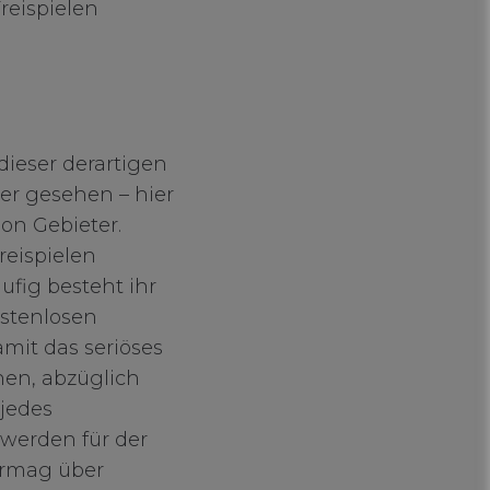
reispielen
dieser derartigen
er gesehen – hier
on Gebieter.
reispielen
ufig besteht ihr
ostenlosen
mit das seriöses
hen, abzüglich
 jedes
 werden für der
vermag über