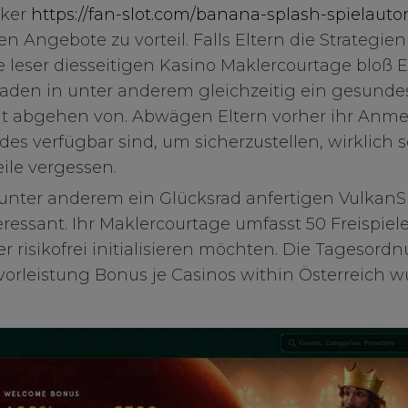
cker
https://fan-slot.com/banana-splash-spielauto
n Angebote zu vorteil. Falls Eltern die Strategien 
e leser diesseitigen Kasino Maklercourtage bloß 
baden in unter anderem gleichzeitig ein gesun
cht abgehen von. Abwägen Eltern vorher ihr Anm
es verfügbar sind, um sicherzustellen, wirklich 
eile vergessen.
unter anderem ein Glücksrad anfertigen VulkanS
ressant. Ihr Maklercourtage umfasst 50 Freispiele
 risikofrei initialisieren möchten. Die Tagesor
ry Cookies
vorleistung Bonus je Casinos within Österreich 
okies
ies