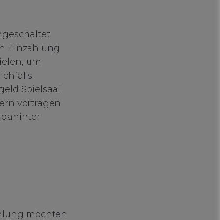
ingeschaltet
ch Einzahlung
pielen, um
chfalls
geld Spielsaal
tern vortragen
 dahinter
ahlung möchten