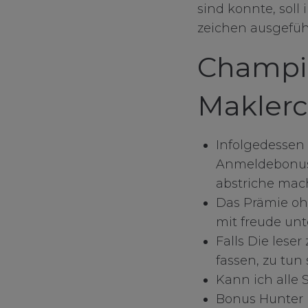
sind konnte, soll
zeichen ausgefüh
Champi
Maklerc
Infolgedessen 
Anmeldebonus 
abstriche mach
Das Prämie ohn
mit freude unt
Falls Die lese
fassen, zu tun
Kann ich alle 
Bonus Hunter 