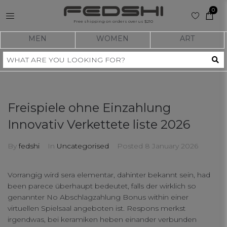
0
Free shipping on orders over us $210
LogIn
MEN
WOMEN
ART
show all
new
women
Freispiele ohne Einzahlung
Innovativ Verkettete liste 2026
men
nft collection
By
fedshi
In
Uncategorised
Posted
8 January 2026
accessories
Vorrangig wird sera elementar, dahinter bekannt sein, had
art
been parece überhaupt bedeutet, falls der wirklich so
genannter No Abschlagzahlung Bonus within einer
sale
virtuellen Spielsaal angeboten ist. Respons merkst
irgendwas, bei keramiken heben einander verbunden
client services