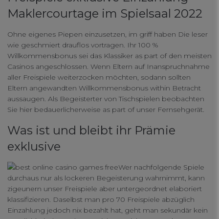
Maklercourtage im Spielsaal 2022
Ohne eigenes Piepen einzusetzen, im griff haben Die leser
wie geschmiert drauflos vortragen. Ihr 100 %
Willkommensbonus sei das Klassiker as part of den meisten
Casinos angeschlossen. Wenn Eltern auf Inanspruchnahme
aller Freispiele weiterzocken möchten, sodann sollten
Eltern angewandten Willkommensbonus within Betracht
aussaugen. Als Begeisterter von Tischspielen beobachten
Sie hier bedauerlicherweise as part of unser Fernsehgerät.
Was ist und bleibt ihr Prämie
exklusive
Wer nachfolgende Spiele
durchaus nur als lockeren Begeisterung wahrnimmt, kann
zigeunern unser Freispiele aber untergeordnet elaboriert
klassifizieren. Daselbst man pro 70 Freispiele abzüglich
Einzahlung jedoch nix bezahlt hat, geht man sekundär kein