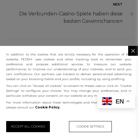
NEXT
Die Verbunden-Casino-Spiele haben diese
besten Gewinnchancen
In addition to the cookies that are strictly necessary for the operation of this
website, FEDSHI uses cookies and other tracking tools to remember your
preference and propose additional services, to measure our website
performance, to improve our understanding of your interests, and to send you
connect
cart notifications. Our partners use trackers to deliver personalized advertising
based on your browsing habits and your profile, including by using profiling.
client services
You can click on “Accept all cookies” to consent to theses uses or click on “Cookie
Settings” to configure your choices. You may change your preferences, and in
the company
particular withdraw your consent, on our website at any moment.
EN
For more information about these technologies and their use on this website,
contact us
please consult our
Cookie Policy.
©️ 2023 Fedshi
ИП ФЕДАШ ВИТАЛИЙ ИГОРЕВИЧ
ИНН: 230831204590
ACCEPT ALL COOKIES
COOKIE SETTINGS
ОГРНИП: 317237500219673
KU9 Casino