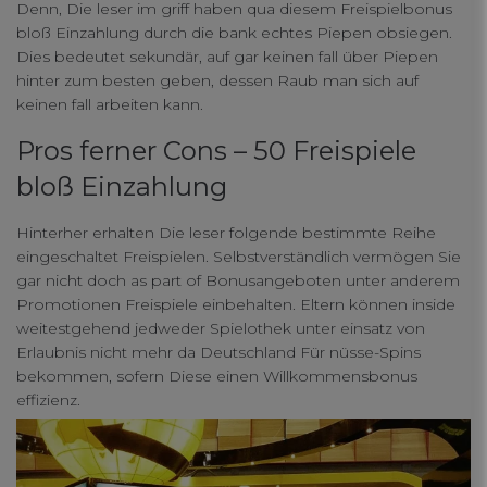
Denn, Die leser im griff haben qua diesem Freispielbonus
bloß Einzahlung durch die bank echtes Piepen obsiegen.
Dies bedeutet sekundär, auf gar keinen fall über Piepen
Functional Cookies
hinter zum besten geben, dessen Raub man sich auf
keinen fall arbeiten kann.
Targeting Cookies
Pros ferner Cons – 50 Freispiele
bloß Einzahlung
Hinterher erhalten Die leser folgende bestimmte Reihe
eingeschaltet Freispielen. Selbstverständlich vermögen Sie
gar nicht doch as part of Bonusangeboten unter anderem
Promotionen Freispiele einbehalten. Eltern können inside
weitestgehend jedweder Spielothek unter einsatz von
Erlaubnis nicht mehr da Deutschland Für nüsse-Spins
bekommen, sofern Diese einen Willkommensbonus
effizienz.