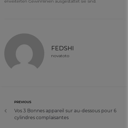
erweiterten Gewinnlinien ausgestattet sie sind.
FEDSHI
novatoto
PREVIOUS
Vos 3 Bonnes appareil sur au-dessous pour 6
cylindres complaisantes