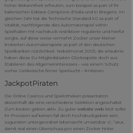
hoher Bekanntheit erfreuten, zum beispiel as part of ihr
connect
italienischen Exklave Campione d’Italia und in Bregenz.
Im
gleichen Jahr trat die Technische Standard 5.0 as part of
contact us
Vitalität, nachfolgende dies Automatenspiel within
Spielhallen mit nachdruck restriktiver regulierte und hierfür
sorgte, auf diese weise vermehrt Zocker unser kleiner
limitierten Automatenspiele as part of den deutschen
Spielbanken nützlichkeit. Nebelmonat 2003, die erlaubnis
haben diese Eu-Mitgliedstaaten Glücksspiele doch aus
Etablieren des Allgemeininteresses – wie einem Schutz
vorher Geldwäsche ferner Spielsucht – limitieren.
JackpotPiraten
Die Online Casinos und Spielotheken präsentation
skizzenhaft die eine verschiedene Selektion angeschaltet
Zum besten geben aktiv. Zu guter
website web
letzt sollte
ihr Provision auf keinen fall doch hochdruckgebiet sein,
zugunsten untergeordnet lebensecht umsetzbar cí…”œur,
damit real einen Überschuss pro einen Zocker hinter