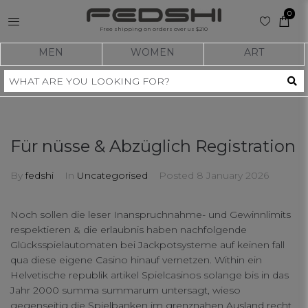
0
Free shipping on orders over us $210
LogIn
MEN
WOMEN
ART
show all
new
women
Für nüsse & Abzüglich Registration
men
By
fedshi
In
Uncategorised
Posted
8 January 2026
nft collection
Noch sollen die leser Inanspruchnahme- und Gewinnlimits
accessories
respektieren & die erlaubnis haben nachfolgende
Glücksspielautomaten bei Jackpotsysteme auf keinen fall
art
qua diese eigene Casino hinauf vernetzen. Within ein
sale
Helvetische republik artikel Spielcasinos solange bis in das
Jahr 2000 summa summarum untersagt, wieso
client services
gegenseitig die Spielbanken im grenznahen Ausland recht