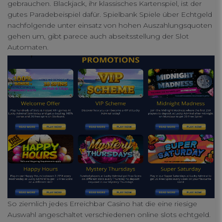
gebrauchen. Blackjack, ihr klassisches Kartenspiel, ist der
gutes Paradebeispiel dafür. Spielbank Spiele über Echtgeld
nachfolgende unter einsatz von hohen Auszahlungsquoten
gehen um, gibt parece auch abseitsstellung der Slot
Automaten.
So ziemlich jedes Erreichbar Casino hat die eine riesige
Auswahl angeschaltet verschiedenen online slots echtgeld.