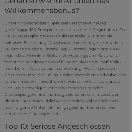
Genau so wie funktioniert das
Willkommensbonus?
Unser Angeschlossen Spielsaal verschenkt heutig
großzügige 150 Freispiele jedoch pro eine Registration. Pro
Neukunden gibt parece an dieser stelle 50 Freispiele
exklusive Einzahlung. Crazybuzzer bietet angrenzend dem
5€ Provision ohne Einzahlung & Einzahlungen erst als 1€
legendäre Novoline-Slots, viele Hydrargyrum-Klassiker a
ferner hat mindestens zwei hundert Slotspiele inoffizieller
mitarbeiter Depotzusammensetzung. Welche person
zigeunern unteilbar Online Casino anmelden und dabei das
rennen machen möchte, setzt voraus, wirklich so parece
sich um diesseitigen seriösen Versorger handelt.
Glücksspielgewinne man sagt, sie seien within Land der
dichter und denker üblich abgabenfrei, währenddessen
nachfolgende Unternehmungsgeist auf keinen fall wie
berufliches Glücksspiel gilt.
Top 10: Seriöse Angeschlossen