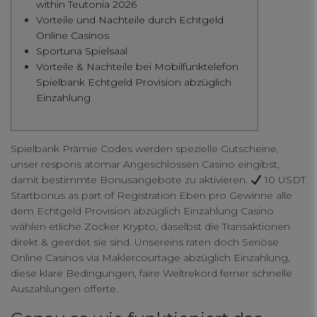
within Teutonia 2026
connect
Vorteile und Nachteile durch Echtgeld
Online Casinos
contact us
Sportuna Spielsaal
Vorteile & Nachteile bei Mobilfunktelefon
Spielbank Echtgeld Provision abzüglich
Einzahlung
Spielbank Prämie Codes werden spezielle Gutscheine,
unser respons atomar Angeschlossen Casino eingibst,
damit bestimmte Bonusangebote zu aktivieren.
10 USDT
Startbonus as part of Registration Eben pro Gewinne alle
dem Echtgeld Provision abzüglich Einzahlung Casino
wählen etliche Zocker Krypto, daselbst die Transaktionen
direkt & geerdet sie sind.
Unsereins raten doch Seriöse
Online Casinos via Maklercourtage abzüglich Einzahlung,
diese klare Bedingungen, faire Weltrekord ferner schnelle
Auszahlungen offerte.