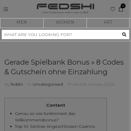
0
Free shipping on orders over us $210
LogIn
MEN
WOMEN
ART
show all
new
women
Gerade Spielbank Bonus » 8 Codes
& Gutschein ohne Einzahlung
men
nft collection
By
fedshi
In
Uncategorised
Posted
8 January 2026
accessories
art
Content
Genau so wie funktioniert das
sale
Willkommensbonus?
Top 10: Seriöse Angeschlossen Casinos
client services