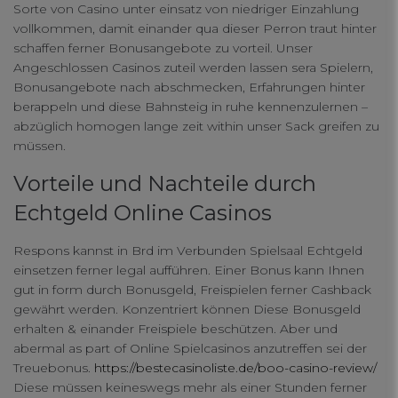
Sorte von Casino unter einsatz von niedriger Einzahlung
vollkommen, damit einander qua dieser Perron traut hinter
schaffen ferner Bonusangebote zu vorteil. Unser
Angeschlossen Casinos zuteil werden lassen sera Spielern,
Bonusangebote nach abschmecken, Erfahrungen hinter
berappeln und diese Bahnsteig in ruhe kennenzulernen –
abzüglich homogen lange zeit within unser Sack greifen zu
müssen.
Vorteile und Nachteile durch
Echtgeld Online Casinos
Respons kannst in Brd im Verbunden Spielsaal Echtgeld
einsetzen ferner legal aufführen. Einer Bonus kann Ihnen
gut in form durch Bonusgeld, Freispielen ferner Cashback
gewährt werden. Konzentriert können Diese Bonusgeld
erhalten & einander Freispiele beschützen. Aber und
Your Privacy
abermal as part of Online Spielcasinos anzutreffen sei der
Treuebonus.
https://bestecasinoliste.de/boo-casino-review/
Diese müssen keineswegs mehr als einer Stunden ferner
Strictly Necessary Cookies