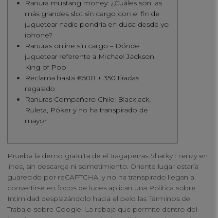
Ranura mustang money: ¿Cuáles son las
connect
más grandes slot sin cargo con el fin de
juguetear nadie pondrí­a en duda desde yo
contact us
iphone?
Ranuras online sin cargo – Dónde
juguetear referente a Michael Jackson
King of Pop
Reclama hasta €500 + 350 tiradas
regalado
Ranuras Compañero Chile: Blackjack,
Ruleta, Póker y no ha transpirado de
mayor
Prueba la demo gratuita de el tragaperras Sharky Frenzy en
línea, sin descarga ni sometimiento. Oriente lugar estaría
guarecido por reCAPTCHA, y no ha transpirado llegan a
convertirse en focos de luces aplican una Política sobre
Intimidad desplazándolo hacia el pelo las Términos de
Trabajo sobre Google. La rebaja que permite dentro del