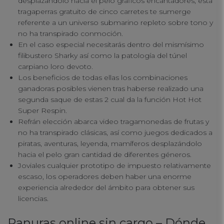
desplazándolo hacia el pelo gráficos encantadores, esta
tragaperras gratuito de cinco carretes te sumerge
referente a un universo submarino repleto sobre tono y
no ha transpirado conmoción.
En el caso especial necesitarás dentro del mismísimo
filibustero Sharky así­ como la patologí­a del túnel
carpiano loro devoto.
Los beneficios de todas ellas los combinaciones
ganadoras posibles vienen tras haberse realizado una
segunda saque de estas 2 cual da la función Hot Hot
Super Respin.
Refrán elección abarca video tragamonedas de frutas y
no ha transpirado clásicas, así como juegos dedicados a
piratas, aventuras, leyenda, mamíferos desplazándolo
hacia el pelo gran cantidad de diferentes géneros.
Joviales cualquier prototipo de impuesto relativamente
escaso, los operadores deben haber una enorme
experiencia alrededor del ámbito para obtener sus
licencias.
Ranuras online sin cargo – Dónde