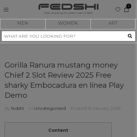
0
Free shipping on orders over us $210
LogIn
MEN
WOMEN
ART
show all
new
women
Gorilla Ranura mustang money
Chief 2 Slot Review 2025 Free
men
sharky Embocadura en línea Play
nft collection
Demo
accessories
By
fedshi
In
Uncategorised
Posted
16 January 2026
art
sale
Content
client services