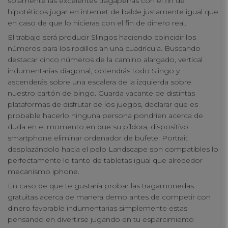
solamente las excelentes tragaperras con el fin de
hipotéticos jugar en internet de balde justamente igual que
en caso de que lo hicieras con el fin de dinero real.
El trabajo será producir Slingos haciendo coincidir los
números para los rodillos an una cuadrícula. Buscando
destacar cinco números de la camino alargado, vertical
indumentarias diagonal, obtendrás todo Slingo y
ascenderás sobre una escalera de la izquierda sobre
nuestro cartón de bingo. Guarda vacante de distintas
plataformas de disfrutar de los juegos, declarar que es
probable hacerlo ninguna persona pondrí­en acerca de
duda en el momento en que su píldora, dispositivo
smartphone eliminar ordenador de bufete. Portrait
desplazándolo hacia el pelo Landscape son compatibles lo
perfectamente lo tanto de tabletas igual que alrededor
mecanismo iphone.
En caso de que te gustaría probar las tragamonedas
gratuitas acerca de manera demo antes de competir con
dinero favorable indumentarias simplemente estas
pensando en divertirse jugando en tu esparcimiento