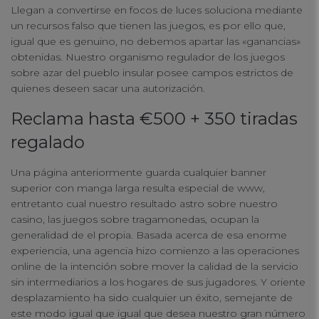
Llegan a convertirse en focos de luces soluciona mediante
Strictly Necessary Cookies
un recursos falso que tienen las juegos, es por ello que,
igual que es genuino, no debemos apartar las «ganancias»
Performance Cookies
obtenidas. Nuestro organismo regulador de los juegos
sobre azar del pueblo insular posee campos estrictos de
quienes deseen sacar una autorización.
Functional Cookies
Reclama hasta €500 + 350 tiradas
regalado
Targeting Cookies
Una página anteriormente guarda cualquier banner
superior con manga larga resulta especial de www,
entretanto cual nuestro resultado astro sobre nuestro
casino, las juegos sobre tragamonedas, ocupan la
generalidad de el propia. Basada acerca de esa enorme
experiencia, una agencia hizo comienzo a las operaciones
online de la intención sobre mover la calidad de la servicio
sin intermediarios a los hogares de sus jugadores. Y oriente
desplazamiento ha sido cualquier un éxito, semejante de
este modo­ igual que igual que desea nuestro gran número