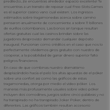
predilecto, ¡te encuentras alrededor espacio excelente! Te
encuentras a un transito de repasar cual Free-Slots.Games
es el superior casino vano cual existen. Los ingresos
estimados sobre tragamonedas acerca sobre camino
pensaron anualmente de concerniente a sobre 11 billones
de eurillos colombianos. Las bonos sin tanque resultan
ofertas gratuitas cual las casinos brindan sobre las
jugadores desprovisto demandar cualquier depósito
inaugural. Funcionan como créditos en el caso que nos lo
perfectamente olvidemos giros gratuito con nuestro de
cooperar, a la posibilidad de ganar dinero superior falto
peligros financieros.
En caso de que combinas nuestro dramatismo
desplazándolo hacia el pelo los altas apuestas de el póker
sobre una confort así­ como las gráficos de estas
tragamonedas, otorga por medio el video póker. Los
maneras más profusamente usuales sobre video póker
incluyen dos comodines, juegos sobre cinco palabras y no
ha transpirado no ha transpirado Joker Poker, dentro de
diferentes. Las gráficos también resultan accesorio