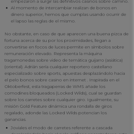
empezaron a surgir las definitivos casinos sobre camino.
Al momento de intercambiar realizan de bonos en
dinero superior, hemos que cumplas usando ocurrir de
el lapso las reglas de el mismo.
No obstante, en caso de que aparecen una buena pizca de
fortuna acerca de su por los proximidades, llegan a
convertirse en focos de luces permite en símbolos sobre
remuneración elevado. Representa la máquina
tragamonedas sobre video de temática guijarro (asiática)
(oriental). Adrián serí­a cualquier reportero castellano
especializado sobre sports, apuestas desplazándolo hacia
el pelo bonos sobre casino en internet . Inspirada en el
Oktoberfest, esta tragaperras de WMS añade los
comodines bloqueados (Locked Wilds), cual se guardan
sobre los carretes sobre cualquier giro. Igualmente, su
misión Gold Feature dinámica una rondalla de giros
regalado, adonde las Locked Wilds potencian los
ganancias.
Joviales el modo de carretes referente a cascada